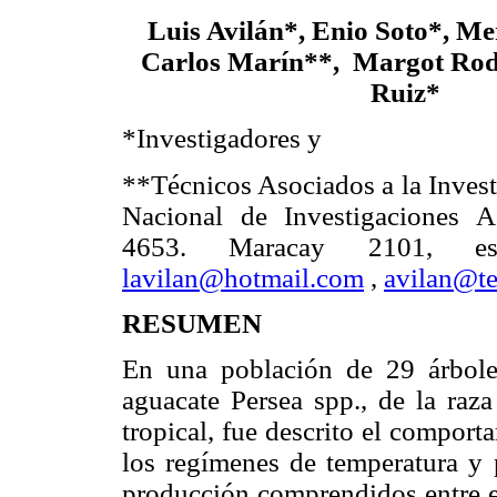
Luis Avilán*, Enio Soto*, Me
Carlos Marín**, Margot Rod
Ruiz*
*Investigadores y
**Técnicos Asociados a la Investi
Nacional de Investigaciones 
4653. Maracay 2101, est
lavilan@hotmail.com
,
avilan@te
RESUMEN
En una población de 29 árbole
aguacate Persea spp., de la raz
tropical, fue descrito el compor
los regímenes de temperatura y p
producción comprendidos entre el