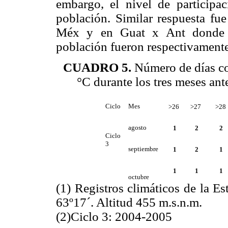
embargo, el nivel de participa
población. Similar respuesta fue
Méx y en Guat x Ant donde lo
población fueron respectivament
CUADRO 5.
Número de días co
°C durante los tres meses ante
Ciclo
Mes
>26
>27
>28
agosto
1
2
2
Ciclo
3
septiembre
1
2
1
1
1
1
octubre
(1) Registros climáticos de la E
63º17´. Altitud 455 m.s.n.m.
(2)Ciclo 3: 2004-2005