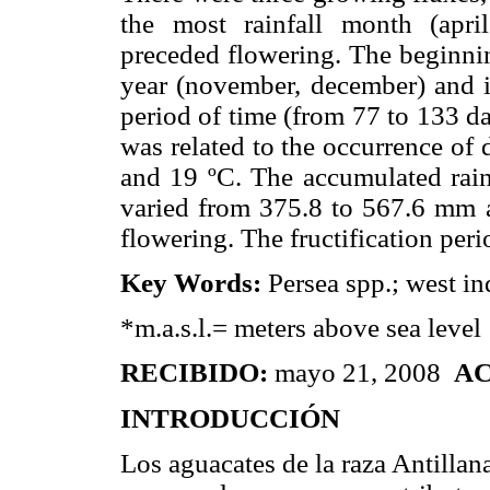
the most rainfall month (apri
preceded flowering. The beginnin
year (november, december) and i
period of time (from 77 to 133 da
was related to the occurrence of
and 19 ºC. The accumulated rainf
varied from 375.8 to 567.6 mm an
flowering. The fructification peri
Key Words:
Persea spp.; west in
*m.a.s.l.= meters above sea level
RECIBIDO:
mayo 21, 2008
AC
INTRODUCCIÓN
Los aguacates de la raza Antillan