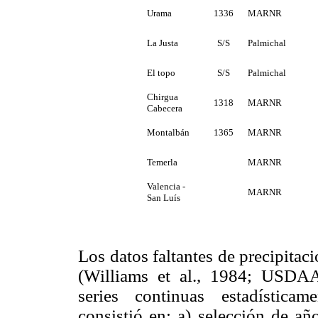
Urama
MARNR
1336
La Justa
Palmichal
S/S
El topo
Palmichal
S/S
Chirgua
MARNR
1318
Cabecera
Montalbán
MARNR
1365
Temerla
MARNR
Valencia -
MARNR
San Luís
Los datos faltantes de precipita
(Williams et al., 1984; USDA­
series conti­nuas estadístic
consistió en: a) selección de añ