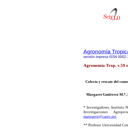
Agronomía Tropic
versión impresa
ISSN
0002-
Agronomía Trop. v.59 
Colecta y rescate del conoc
Margaret Gutiérrez M.*, B
* Investigadores. Instituto 
Investigaciones Agrope
margaretg@cantv.net
.
** Profesor. Universidad Ce