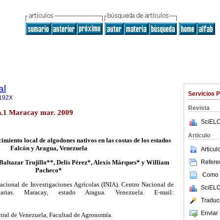
al
Servicios 
192X
Revista
n.1 Maracay mar. 2009
SciELO
Articulo
imiento local de algodones nativos en las costas de los estados
Falcón y Aragua, Venezuela
Articu
Referen
altazar Trujillo**, Delis Pérez*, Alexis Márques* y William
Pacheco*
Como c
Nacional de Investigaciones Agrícolas (INIA). Centro Nacional de
SciELO
cuarias. Maracay, estado Aragua. Venezuela. E-mail:
Traduc
Enviar 
ntral de Venezuela, Facultad de Agronomía.