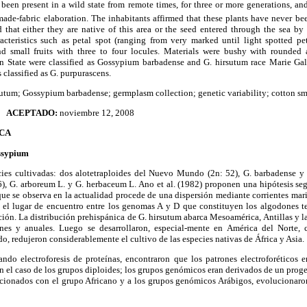
has been present in a wild state from remote times, for three or more generations, a
ade-fabric elaboration. The inhabitants affirmed that these plants have never bee
d that either they are native of this area or the seed entered through the sea by
acteristics such as petal spot (ranging from very marked until light spotted pe
 small fruits with three to four locules. Materials were bushy with rounded a
on State were classified as Gossypium barbadense and G. hirsutum race Marie Gal
 classified as G. purpurascens.
tum; Gossypium barbadense; germplasm collection; genetic variability; cotton sma
06
ACEPTADO:
noviembre 12, 2008
ICA
ssypium
cies cultivadas: dos alote­traploides del Nuevo Mundo (2n: 52), G. barbadense y
6), G. arboreum L. y G. herbaceum L. Ano et al. (1982) proponen una hipótesis seg
 que se observa en la actua­lidad procede de una dispersión mediante corrientes mari
r el lugar de encuentro entre los genomas A y D que constituyen los algodones tet
ción. La distribución prehis­pánica de G. hirsutum abarca Mesoamérica, Antillas y l
nes y anuales. Luego se desarrollaron, especial-mente en América del Norte, cu
, redujeron conside­rablemente el cultivo de las especies nativas de África y Asia.
zando electroforesis de proteínas, encontraron que los patrones electroforéticos
n el caso de los grupos diploides; los grupos genómicos eran derivados de un progen
cionados con el grupo Afri­cano y a los grupos genómicos Arábigos, evolucionar