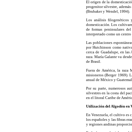
El origen de la domesticació
progenitor silvestre, además
(Brubaker y Wendel, 1994).
Los análisis filogenéticos
domesticación. Los cultivar
de formas peninsulares del
interpretado como un centro 
Las poblaciones espontáneas 
por Hutchinson como nativa 
cerca de Guadalupe, en las
raza. María Galante va desd
de Brasil.
Fuera de América, la raza 
misioneros (Berger 1969). L
anual de México y Guatemala
Por su parte, numerosos au
silvestres en la costa del p
en el litoral Caribe de Améri
Utilización del Algodón en 
En Venezuela, el cultivo es c
los españoles y las fibras e
y regiones andinas proporcion