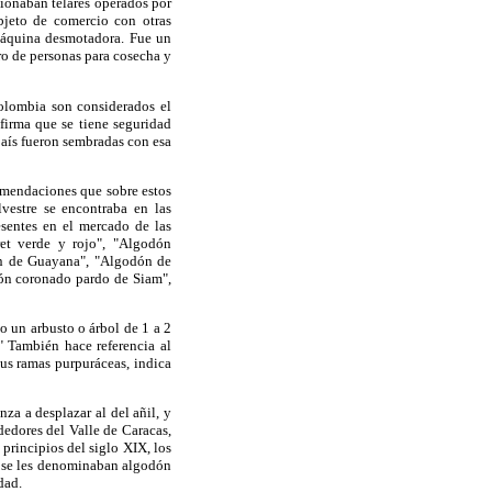
ionaban telares operados por
objeto de comercio con otras
 máquina desmotadora. Fue un
o de personas para cosecha y
Colombia son considerados el
firma que se tiene seguridad
país fueron sembradas con esa
omendaciones que sobre estos
vestre se encontraba en las
­sentes en el mercado de las
et verde y rojo", "Algodón
ón de Guayana", "Algodón de
ón coronado pardo de Siam",
o un arbusto o árbol de 1 a 2
" También hace referencia al
us ramas purpuráceas, indica
nza a desplazar al del añil, y
edores del Valle de Caracas,
 principios del siglo XIX, los
se les deno­minaban algodón
dad.