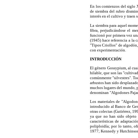
En los comienzos del siglo X
de siembra del rubro dismi­
interés en el cultivo y trae
La siembra para aquel moment
fibra, perjudicándose el m
funcionó por primera vez una
(1945) hace referencia a la
"Tipos Criollos" de algodón,
con experimentación.
INTRODUCCIÓN
El género Gossypium, al cual
hilable, que son las "cultiva
comúnmente "silvestres". Tod
arbustos han sido desplazado
muchos lugares del mundo, pe
denominan "Algodones Pajar
Los materiales de "Algodon
introducido al Banco de Ger
otras colectas (Gutiérrez, 1
ya que no han sido objeto 
características de adaptaci
poliploidía; por lo tanto, o
1977; Kennedy y Hutchinson