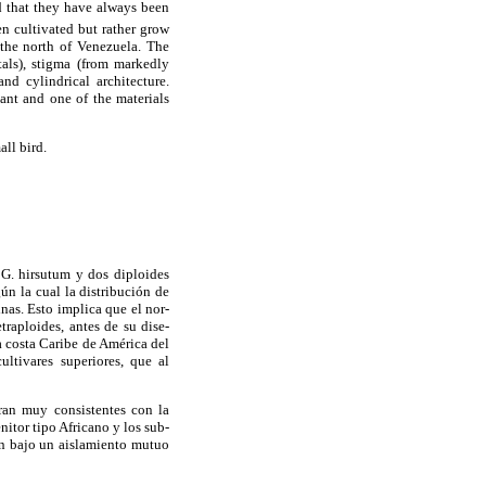
nd that they have always been
n cultivated but rather grow
 the north of Venezuela. The
tals), stigma (from markedly
nd cylindrical architecture.
ant and one of the materials
ll bird.
 G. hirsutum y dos diploides
ún la cual la distribución de
nas. Esto implica que el nor-
raploides, antes de su dise­
a costa Caribe de América del
ltivares superiores, que al
 eran muy consistentes con la
itor tipo Africano y los sub­
on bajo un aislamiento mutuo