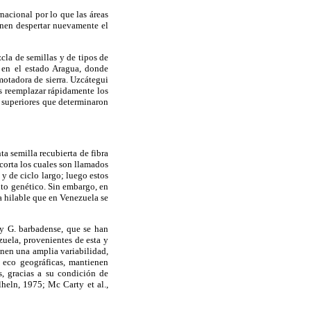
nacional por lo que las áreas
onen despertar nuevamente el
cla de semillas y de tipos de
 en el estado Aragua, donde
motadora de sierra. Uzcátegui
s reemplazar rápidamente los
s superiores que determinaron
a semilla recubierta de fibra
 corta los cuales son llamados
y de ciclo largo; luego estos
nto genético. Sin embargo, en
 hilable que en Vene­zuela se
y G. barbadense, que se han
uela, provenientes de esta y
enen una amplia variabilidad,
 eco geográficas, mantienen
s, gracias a su condición de
lheln, 1975; Mc Carty et al.,