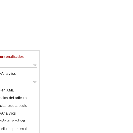
Personalizados
 Analytics
lo en XML
cias del artículo
itar este artículo
 Analytics
ción automática
articulo por email