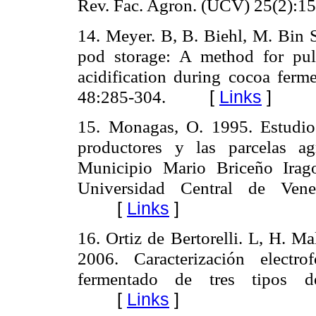
Rev. Fac. Agron. (UCV) 25(2):1
14. Meyer. B, B. Biehl, M. Bin 
pod storage: A method for pul
acidification during cocoa ferm
48:285-304.
[
Links
]
15. Monagas, O. 1995. Estudi
productores y las parcelas a
Municipio Mario Briceño Irago
Universidad Central de Vene
[
Links
]
16. Ortiz de Bertorelli. L, H. Ma
2006. Caracterización electr
fermentado de tres tipos de
[
Links
]