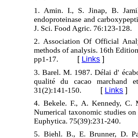
1. Amin. I., S. Jinap, B. Jamil
endoproteinase and carboxypepti
J. Sci. Food Agric. 76:123-128.
2. Association Of Official Ana
methods of analysis. 16th Editio
pp1-17.
[
Links
]
3. Barel. M. 1987. Délai d' écab
qualité du cacao marchand et
31(2):141-150.
[
Links
]
4. Bekele. F., A. Kennedy, C. 
Numerical taxonomic studies on 
Euphytica. 75(39):231-240.
5. Biehl. B., E. Brunner, D. 