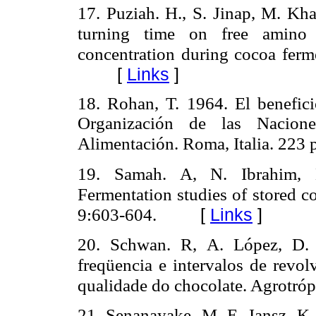
17. Puziah. H., S. Jinap, M. Kha
turning time on free amino 
concentration during cocoa ferme
[
Links
]
18. Rohan, T. 1964. El benefici
Organización de las Nacion
Roma, Italia. 223 
Alimentación.
19. Samah. A, N. Ibrahim,
Fermentation studies of stored c
9:603-604.
[
Links
]
20. Schwan. R, A. López, D. S
freqüencia e intervalos de revo
qualidade do chocolate. Agrotróp
21. Senanayake. M, E. Jansz, K. 