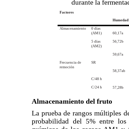
durante la fermentac
Factores
Humedad
Almacenamiento
0 días
(AM1)
60,17a
5 días
56,72b
(AM2)
59,67a
SR
Frecuencia de
remoción
58,37ab
C/48 h
C/24 h
57,28b
Almacenamiento del fruto
La prueba de rangos múltiples de
probabilidad del 5% entre los 