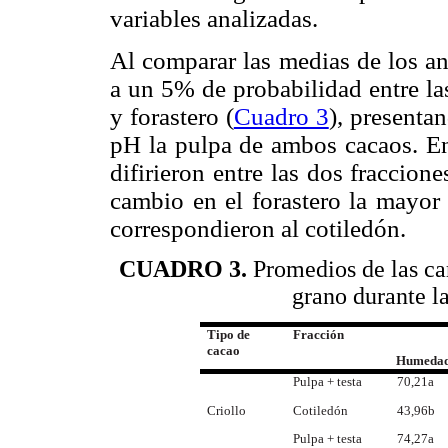
variables analizadas.
Al comparar las medias de los an
a un 5% de probabilidad entre las
y forastero (
Cuadro 3
), presenta
pH la pulpa de ambos cacaos. En 
difirieron entre las dos fraccion
cambio en el forastero la mayor 
correspondieron al cotiledón.
CUADRO 3.
Promedios de las car
grano durante l
Tipo de
Fracción
cacao
Humeda
Pulpa + testa
70,21a
Criollo
Cotiledón
43,96b
Pulpa + testa
74,27a