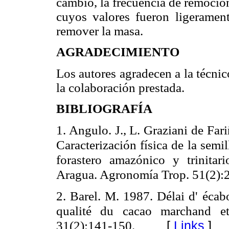
cambio, la frecuencia de remoción
cuyos valores fueron ligeramen
remover la masa.
AGRADECIMIENTO
Los autores agradecen a la técni
la colaboración prestada.
BIBLIOGRAFÍA
1. Angulo. J., L. Graziani de Fari
Caracterización física de la semi
forastero amazónico y trinita
Aragua. Agronomía Trop. 51(2):
2. Barel. M. 1987. Délai d' écab
qualité du cacao marchand et
31(2):1
41-150.
[
Links
]