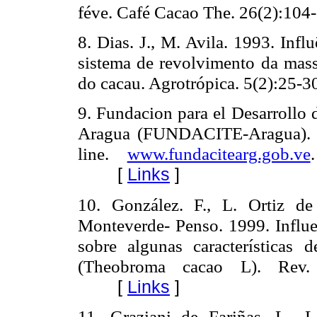
féve. Café Cacao The. 26(2):104
8. Dias. J., M. Avila. 1993. Infl
sistema de revolvimento da mass
do cacau. Agrotrópica. 5(2):25-3
9. Fundacion para el Desarrollo 
Aragua (FUNDACITE-Aragua). 2
line.
www.fundacitearg.gob.ve
[
Links
]
10. González. F., L. Ortiz de 
Monteverde- Penso. 1999. Influe
sobre algunas características 
(Theobroma cacao L). Rev.
[
Links
]
11. Graziani de Fariñas, L., L