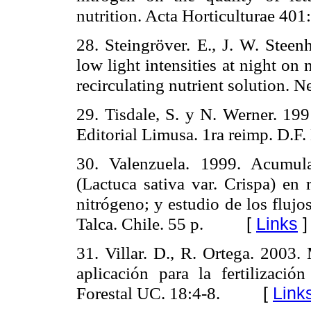
nutrition. Acta Horticulturae 40
28. Steingröver. E., J. W. Steen
low light intensities at night on
recirculating nutrient solution. Ne
29. Tisdale, S. y N. Werner. 1991
Editorial Limusa. 1ra reimp. D.F
30. Valenzuela. 1999. Acumul
(Lactuca sativa var. Crispa) en 
nitrógeno; y estudio de los flujo
Talca. Chile. 55 p.
[
Links
]
31. Villar. D., R. Ortega. 2003.
aplicación para la fertilizació
Forestal UC. 18:4-8.
[
Link