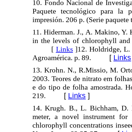
10. Fondo Nacional de Investig
Paquete tecnológico para la p
impresión. 206 p. (Serie paquete
11. Hiderman.
J., A. Makino, Y. 
in the levels of chlorophyll and
[
Links
]
12. Holdridge, L.
Agroamérica. p. 89.
[
Links
13. Krohn.
N., R.Missio, M. Ort
2003.
Teores de nitrato em folha
e do tipo de folha amostrada. Ho
219.
[
Links
]
14. Krugh. B., L. Bichham, D. M
meter, a novel instrument for 
chlorophyll concentrations insee