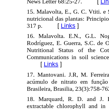
News Letter 68:25-27.
[
Li
15. Malavolta, E., G. C. Vtiti. e
nutricional das plantas: Princi­pi
317 p.
[
Links
]
16. Malavolta. E.N., G.L. Nog
Rodríguez, E. Guerra, S.C. de Ol
Nutritional Status of the Co
Communications in soil science
[
Links
]
17. Mantovani. J.R, M. Ferreir
acúmulo de nitrato em função 
Brasileira, Brasilia, 23(3):758-7
18. Marquard, R. D. and J. 
extractable chlorophyll and in 