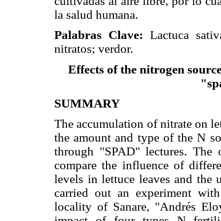
cultivadas al aire libre, por lo cu
la salud humana.
Palabras Clave:
Lactuca sativ
nitratos; verdor.
Effects of the nitrogen sourc
"sp
SUMMARY
The accumulation of nitrate on le
the amount and type of the N sou
through "SPAD" lectures. The o
compare the influence of differe
levels in lettuce leaves and the
carried out an experiment with
locality of Sanare, "Andrés Elo
impact of four types N ferti