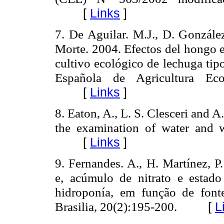
[
Links
]
7. De Aguilar. M.J., D. Gonzále
Morte. 2004. Efectos del hongo e
cultivo ecológico de lechuga tip
Española de Agricultura Eco
[
Links
]
8. Eaton, A., L. S. Clesceri and 
the examination of water and w
[
Links
]
9. Fernandes. A., H. Martínez, P
e, acúmulo de nitrato e estado 
hidroponía, em função de fontes
Brasilia, 20(2):195-200.
[
L