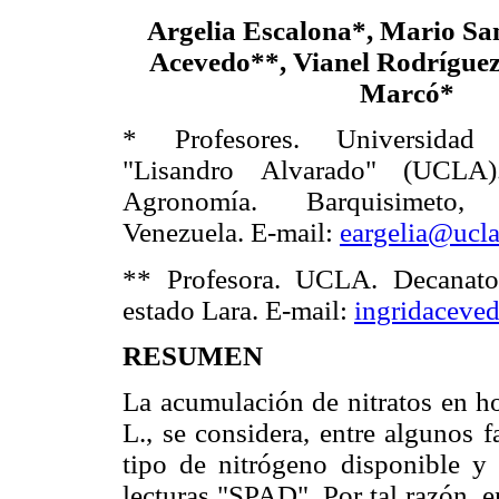
Argelia Escalona*, Mario Sa
Acevedo**, Vianel Rodrígue
Marcó*
* Profesores. Universidad C
"Lisandro Alvarado" (UCLA
Agronomía. Barquisimeto,
Venezuela. E-mail:
eargelia@ucla
** Profesora. UCLA. Decanato 
estado Lara. E-mail:
ingridaceve
RESUMEN
La acumulación de nitratos en ho
L., se considera, entre algunos 
tipo de nitrógeno dispo­nible y 
lecturas "SPAD". Por tal razón, 