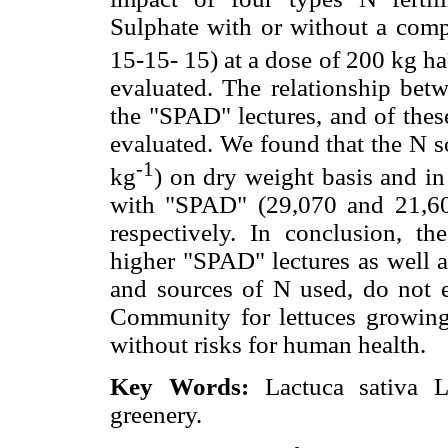
Sulphate with or without a com
15-15- 15) at a dose of 200 kg ha
evaluated. The relationship betw
the "SPAD" lectures, and of thes
evaluated. We found that the N so
-1
kg
) on dry weight basis and i
with "SPAD" (29,070 and 21,600 
respectively. In conclusion, the
higher "SPAD" lectures as well a
and sources of N used, do not e
Community for lettuces growing
without risks for human health.
Key Words:
Lactuca sativa L.
greenery.