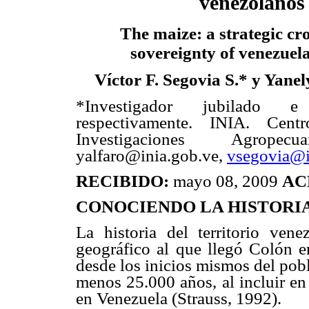
venezolanos
The maize: a strategic cr
sovereignty of venezuel
Víctor F. Segovia S.* y Yanel
*Investigador jubilado e 
respectivamente. INIA. Cent
Investigaciones Agropec
yalfaro@inia.gob.ve,
vsegovia@i
RECIBIDO:
mayo 08, 2009
AC
CONOCIENDO LA HISTORI
La historia del territorio ve
geográfico al que llegó Colón en
desde los inicios mismos del pobl
menos 25.000 años, al incluir en
en Venezuela (Strauss, 1992).