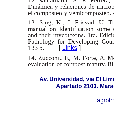
12. Santamaría,. S., R. Ferrera,
Dinámica y relaciones de micro
el composteo
y vemicomposteo. 
13. Sing, K., J. Frisvad, U. 
manual on Identification some 
and their mycotoxins.
1ra. Edici
Pathology for Developing Coun
[
Links
]
133 p.
14. Zucconi,. F., M. Forte, A. 
evaluation of compost matury. B
Av. Universidad, vía El Lim
Apartado 2103. Mara
agrotr