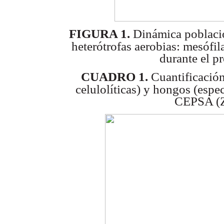
FIGURA 1.
Dinámica poblacio
heterótrofas aerobias: mesófila
durante el p
CUADRO 1.
Cuantificación
celulolíticas) y hongos (espe
CEPSA (Z