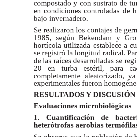
compostado y con sustrato de turb
en condiciones controladas
de 
bajo
invernadero.
Se realizaron los contajes de ge
1985, según Bekendam y Gro
hortícola utilizada
establece a c
se registró la longitud radical. Pa
de las raíces desarrolladas se
regi
20 en
turba estéril, para c
completamente aleatorizado, y
experimentales fueron homogéne
RESULTADOS Y DISCUSIÓN
Evaluaciones microbiológicas
1. Cuantificación de bacter
heterótrofas aerobias termófila
Se observa que la población de b