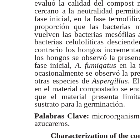
evaluó la calidad del
compost m
cercano
a la neutralidad permiti
fase inicial, en la fase termofílic
proporción que las bacterias
m
vuelven las bacterias
mesófilas 
bacterias celulolíticas descien
contrario los hongos incrementa
los hongos se observó la
presen
fase inicial,
A. fumigatus
en la 
ocasionalmente se observó la pr
otras especies de
Aspergillus
. E
en el material compostado
se en
que el
material presenta limi
sustrato para la germinación.
Palabras Clave:
microorganismo
azucareros.
Characterization of the c