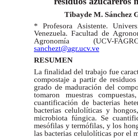
residuos azucareros
m
Tibayde M. Sánchez 
* Profesora Asistente. Univer
Venezuela. Facultad de Agronom
Agronomía (UCV-FAGRO
sanchezt@agr.ucv.ve
RESUMEN
La finalidad del trabajo fue cara
compostaje a partir de residuos
grado de maduración
del compo
tomaron
muestras compuestas, 
cuantificación de bacterias hete
bacterias celulolíticas y hongos
microbiota fúngica.
Se cuantifi
mesófilas y termófilas, y los ho
las bacterias celulolíticas por el