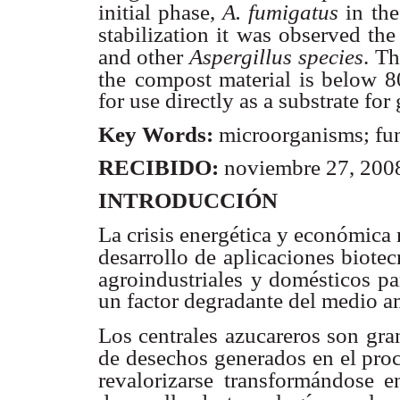
initial phase,
A. fumigatus
in th
stabilization it was observed the
and other
Aspergillus
species
. T
the
compost material is below 80
for use directly as a substrate for
Key Words:
microorganisms; fun
RECIBIDO:
noviembre 27, 20
INTRODUCCIÓN
La crisis energética y económica
desarrollo de aplicaciones biote
agroindustriales
y domésticos par
un factor degradante del medio a
Los centrales azucareros son gr
de desechos generados en el pro
revalorizarse
transformándose e