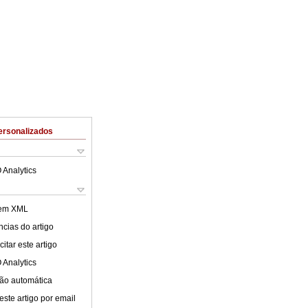
ersonalizados
 Analytics
 em XML
cias do artigo
itar este artigo
 Analytics
ão automática
este artigo por email