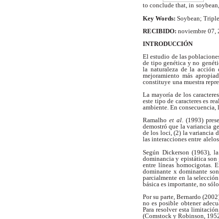
to conclude that, in
soybean,
Key Words:
Soybean; Tripl
RECIBIDO:
noviembre 07,
INTRODUCCIÓN
El estudio de las poblacion
de tipo genética y no
genéti
la naturaleza de la acción 
mejoramiento más apropiad
constituye
una muestra repre
La mayoría de los caractere
este tipo de caracteres es re
ambiente. En consecuencia, l
Ramalho
et al
. (1993) pres
demostró que la variancia
ge
de los loci, (2) la variancia
las interacciones entre
alelos
Según Dickerson (1963), la
dominancia y epistática son
entre líneas homocigotas. E
dominante x dominante son 
parcialmente
en la selecció
básica es importante, no sólo
Por su parte, Bernardo (2002
no es posible
obtener adecu
Para resolver esta limitación
(Comstock y Robinson, 1952