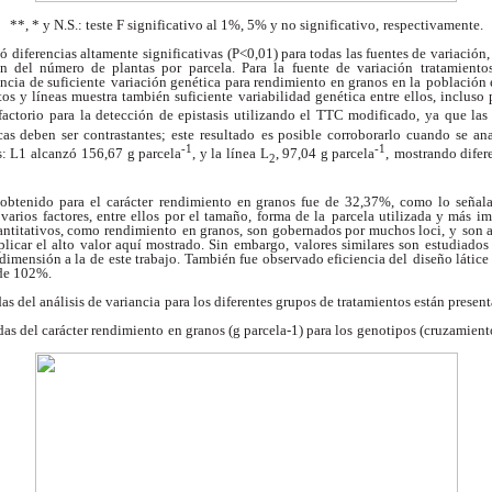
**, * y N.S.: teste F significativo al 1%, 5% y no significativo,
respectivamente.
ló diferencias altamente
significativas (P<0,01) para todas las fuentes de variación,
ón del número de plantas por parcela. Para la
fuente de variación tratamientos
ncia de suficiente
variación genética para rendimiento en granos en la
población 
os y líneas muestra también suficiente
variabilidad genética entre ellos, incluso 
sfactorio para
la detección de epistasis utilizando el TTC modificado,
ya que las
cas deben ser contrastantes; este resultado
es posible corroborarlo cuando se an
-1
-1
s: L1 alcanzó
156,67 g parcela
, y la línea L
, 97,04 g parcela
,
mostrando difer
2
obtenido para el carácter
rendimiento en granos fue de 32,37%, como lo señal
varios factores, entre ellos por el tamaño, forma de la
parcela utilizada y más imp
antitativos, como rendimiento
en granos, son gobernados por muchos loci, y
son 
plicar el alto valor aquí mostrado. Sin embargo,
valores similares son estudiados
 dimensión a la de
este trabajo. También fue observado eficiencia del
diseño látice
 de 102%.
as del análisis de variancia
para los diferentes grupos de tratamientos están presen
as del carácter rendimiento
en granos (g parcela-1) para los
genotipos (cruzamiento