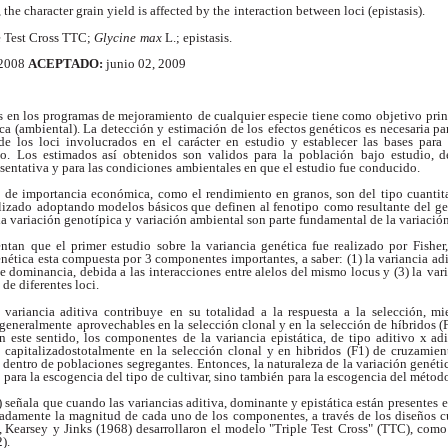
 the character grain yield is affected by the
interaction between loci (epistasis).
e Test Cross TTC;
Glycine
max
L.; epistasis.
 2008
ACEPTADO:
junio 02, 2009
es en los programas de mejoramiento
de cualquier especie tiene como objetivo
prin
ca (ambiental). La detección y estimación de los
efectos genéticos es necesaria p
de los loci involucrados
en el carácter en estudio y establecer las bases para 
o.
Los estimados así obtenidos son validos para la población
bajo estudio, d
sentativa y para las condiciones
ambientales en que el estudio fue conducido.
s de importancia económica,
como el rendimiento en granos, son del tipo cuantit
alizado
adoptando modelos básicos que definen al fenotipo
como resultante del ge
a variación genotípica y
variación ambiental son parte fundamental de la variació
entan que el primer estudio
sobre la variancia genética fue realizado por Fisher
nética esta compuesta por 3 componentes importantes,
a saber: (1) la variancia ad
 de dominancia, debida a las
interacciones entre alelos del mismo locus y (3) la
var
 de diferentes loci.
 variancia aditiva contribuye
en su totalidad a la respuesta a la selección, mi
 generalmente
aprovechables en la selección clonal y en la
selección de híbridos 
n este sentido, los componentes
de la variancia epistática, de tipo aditivo x adi
capitalizadostotalmente en la selección clonal y en hibridos
(F1) de cruzamien
n dentro de poblaciones segregantes.
Entonces, la naturaleza de la variación genéti
para la escogencia del tipo de cultivar, sino también
para la escogencia del método
) señala que cuando las
variancias aditiva, dominante y epistática están
presentes e
adamente la magnitud de cada uno de los
componentes, a través de los diseños c
, Kearsey
y Jinks (1968) desarrollaron el modelo "Triple Test
Cross" (TTC), como 
).