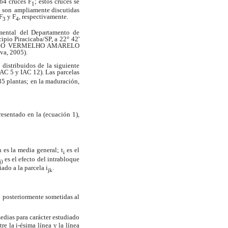
 64 cruces F
; estos cruces se
1
n son
ampliamente discutidas
 F
y F
, respectivamente.
3
4
mental
del Departamento de
ipio Piracicaba/SP, a 22°
42'
LO
VERMELHO AMARELO
lva, 2005).
distribuidos de la siguiente
(IAC 5 y IAC 12). Las
parcelas
35 plantas; en la maduración,
resentado en la (ecuación 1),
μ es la media general; t
es el
i
es el efecto del intrabloque
j)
iado a la parcela i
.
jk
n
posteriormente sometidas al
edias para carácter estudiado
e la i-ésima línea y la línea