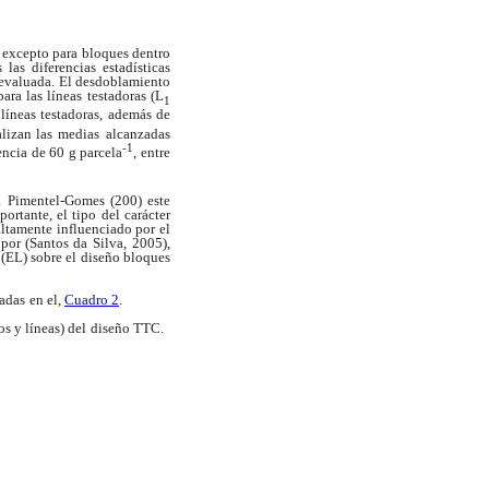
excepto para bloques dentro
 las diferencias estadísticas
evaluada. El desdoblamiento
para las líneas
testadoras (L
1
 líneas testadoras, además de
alizan las medias
alcanzadas
-1
encia de 60 g parcela
, entre
a
Pimentel-Gomes (200) este
ortante, el tipo del carácter
altamente influenciado por el
 por (Santos da Silva,
2005),
 (EL) sobre el diseño bloques
tadas
en el,
Cuadro 2
.
s y líneas) del
diseño TTC.