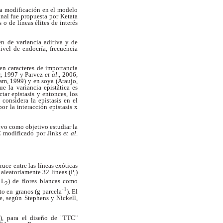
a modificación en el modelo
nal fue propuesta por
Ketata
s o de líneas élites de interés
én
de variancia aditiva y de
ivel de endocría, frecuencia
en caracteres de importancia
er, 1997 y Parvez
et
al
., 2006,
m, 1999) y en soya (Araujo,
ue la
variancia epistática es
tar epistasis y entonces, los
considera la epistasis en el
por la interacción epistasis x
uvo como objetivo estudiar la
TC modificado por Jinks
et
al
.
ruce entre las líneas exóticas
 aleatoriamente 32
líneas (P
)
i
 L
) de flores blancas como
2
-1
to en
granos (g parcela
). El
e, según Stephens y Nickell,
), para
el diseño de "TTC"