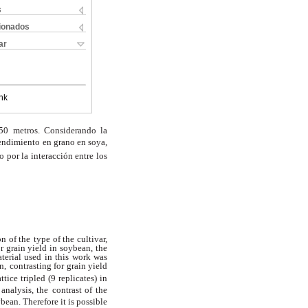
s
cionados
ar
nk
,50 metros. Considerando la
rendimiento
en grano en soya,
o por la interacción entre los
on of the
type of the cultivar,
or grain yield in soybean, the
terial used in this work was
n,
contrasting for grain yield
ttice tripled (9 replicates) in
analysis, the
contrast of the
bean. Therefore it is possible