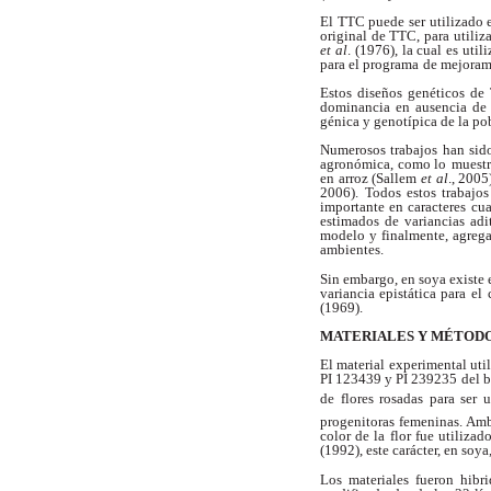
El TTC puede ser utilizado 
original de TTC, para
utiliz
et al
. (1976), la cual es uti
para el programa
de mejoram
Estos diseños genéticos de
dominancia en ausencia de
génica y genotípica de la po
Numerosos trabajos han sido
agronómica, como lo
muestr
en arroz (Sallem
et al
., 2005
2006).
Todos estos trabajos
importante en caracteres cua
estimados de variancias adi
modelo y finalmente, agreg
ambientes.
Sin embargo, en soya existe 
variancia epistática para
el 
(1969).
MATERIALES Y MÉTOD
El material experimental uti
PI 123439 y PI 239235
del 
de flores rosadas para ser
progenitoras
femeninas. Amb
color de la flor fue utilizad
(1992), este carácter, en soya
Los materiales fueron hibr