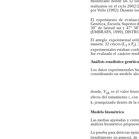
modificado donde las 32 lín
realizaron
en el ciclo 2002/
por Vello (1992). Durante lo
El experimento de evaluac
Genética, Escuela Superior 
30" de latitud sur y 47° 38
(EMBRAPA, 1999),
DISTROF
El arreglo experimental util
manera: 32 cruces (L
x P
),
1
i
experimentales estaban conf
fue evaluado el
carácter ren
Análisis estadístico genétic
Los datos experimentales fu
considerando un modelo
ale
donde, Y
es el valor feno
ijk
efecto del tratamiento i,
con 
k, jerarquizado dentro de la r
Modelo biométrico
Las medias ajustadas y corr
análisis biométrico propuest
La prueba para detectar epis
(rendimiento en granos),
de 