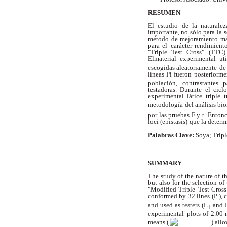
RESUMEN
El estudio de la naturalez
importante, no sólo para la
s
método de mejoramiento má
para el
carácter rendimien
"Triple Test Cross" (TTC)
El
material experimental ut
escogidas aleatoriamente
de
líneas Pi fueron posteriorm
población,
contrastantes 
testadoras. Durante el cic
experimental látice
triple 
metodología
del análisis bi
por las pruebas F y t. Entonc
loci (epistasis)
que la determ
Palabras Clave:
Soya; Trip
SUMMARY
The study of the nature of th
but also for the selection of
"Modified Triple
Test Cross
conformed by 32 lines (P
),
i
and used as testers (L
and 
1
experimental
plots of 2.00 
means (
) all