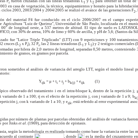
eas P
fueron cruzadas con las líneas testadoras L
y L
para
obtener un total de
i
1
2
2003 en casa de vegetación, la
técnica, equipamientos y horario para la hibridació
s
ciclos 2003, 2003/2004 y 2004/2005 se realizó el avance
de las generaciones F
,
2
ión del material F4 fue conducido
en el ciclo 2006/2007 en el campo experi
de
Agricultura "Luiz de Queiroz", Universidad de São
Paulo, localizada en el munic
' 00" de longitud oeste, a
537 metros de altitud. El tipo de suelo es LATOSSO
ICO, con 30% de arena, 10% de limo y 60%
de arcilla, y pH de 5,6; (Santos da Si
izado fue "Latice Triple
Triplicado" (LTT) con 9 repeticiones y 100 tratamientos
32 cruces (L
x P
), 32 P
, las 2 líneas testadoras (L
y
L
) y 2 testigos comerciales 
2
i
i
1
2
ormadas por hilera
de 2,0 metros de longitud, separadas 0,50 metros, conteniendo
dimiento de granos, en gramos por parcela.
o
eron sometidos al análisis
de variancia del arreglo LTT, según el modelo lineal
p
atorio:
Y
= μ + t
+ r
+ b
+ e
(1)
ijk
i
j
k(j)
ijk
típico observado del tratamiento
i en el intra-bloque k, dentro de la repetición j;
i variando de 1 a 100; rj es el efecto de la repetición
j, con j variando de 1 a 9; b
k(
epetición j, con k
variando de 1 a 10; y e
, está referido al error experimental
asoc
ijk
egidas por número de plantas
por parcelas obtenidas del análisis de variancia fuero
o
por Jinks
et al
. (1969), para detección de
epistasis.
tasia, según la metodología
es realizada tomando como base la variancia entre las
m
acuerdo al contraste
, donde
es la
media del cruzamiento entr