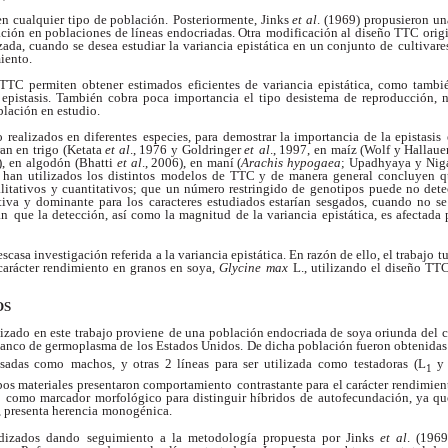
en cualquier tipo de población.
Posteriormente, Jinks
et al
. (1969) propusieron
un
ación en poblaciones de líneas endocriadas. Otra
modificación al diseño TTC origi
lizada, cuando se desea
estudiar la variancia epistática en un conjunto de
cultivare
iento.
 TTC permiten obtener estimados
eficientes de variancia epistática, como tambi
epistasis. También cobra poca importancia el tipo desistema de reproducción, n
blación en estudio.
 realizados en diferentes
especies, para demostrar la importancia de la epistasis
an en trigo (Ketata
et al
., 1976 y Goldringer
et
al
., 1997, en maíz (Wolf y Hallau
), en algodón
(Bhatti
et al
., 2006), en maní (
Arachis hypogaea
;
Upadhyaya y Niga
 han utilizados los distintos
modelos de TTC y de manera general concluyen q
litativos
y cuantitativos; que un número restringido de
genotipos puede no detec
tiva y dominante para los
caracteres estudiados estarían sesgados, cuando no se
an
que la detección, así como la magnitud de la variancia
epistática, es afectada 
escasa investigación referida
a la variancia epistática. En razón de ello, el trabajo
t
carácter rendimiento en granos en soya,
Glycine max
L., utilizando el diseño T
OS
lizado en este trabajo proviene
de una población endocriada de soya oriunda del
c
banco de germoplasma de los Estados Unidos.
De dicha población fueron obtenidas
 usadas como
machos, y otras 2 líneas para ser utilizada como
testadoras (L
y
1
os materiales presentaron comportamiento
contrastante para el carácter rendimien
o
como marcador morfológico para distinguir híbridos de
autofecundación, ya qu
, presenta herencia
monogénica.
idizados dando seguimiento
a la metodología propuesta por Jinks
et al
. (1969