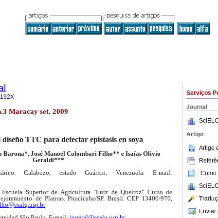
al
Serviços P
-192X
Journal
.3 Maracay set. 2009
SciELO
Artigo
l diseño TTC para detectar epistasis en soya
Artigo
 Barona*, José Manoel Colombari Filho** e Isaías Olivio
Geraldi***
Referên
uárico. Calabozo, estado Guárico. Venezuela. E-mail:
Como c
SciELO
 Escuela Superior de Agricultura "Luiz de Queiroz" Curso de
ejoramiento
de Plantas. Piracicaba/SP. Brasil. CEP 13400-970,
Traduç
ilho@esalq.usp.br
Enviar 
ersidad São Paulo. E-mail:
iogeral@esalq.usp.br
.