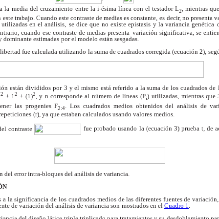
e a la media del cruzamiento
entre la i-ésima línea con el testador L
, mientras qu
2
n
este trabajo. Cuando este contraste de medias es constante,
es decir, no presenta v
 utilizadas en el análisis,
se dice que no existe epistasis y la variancia genética
ntrario, cuando ese contraste de medias presenta
variación significativa, se entie
 y dominante estimadas
por el modelo están sesgadas.
libertad fue calculada utilizando
la suma de cuadrados corregida (ecuación 2),
seg
(
ón están divididos por
3 y el mismo está referido a la suma de los cuadrados de
2
2
2
1
+ 1
+ (1)
, y n corresponde al número de líneas (P
)
utilizadas, mientras que
i
ener las progenies F
. Los
cuadrados medios obtenidos del análisis de var
2:4
repeticiones
(r), ya que estaban calculados usando valores
medios.
del contraste
fue probado usando la (ecuación 3) prueba t, de 
n del error intra-bloques
del análisis de variancia.
ÓN
 a la significancia de los
cuadrados medios de las diferentes fuentes de variación,
ente de variación del análisis de variancia son
mostrados en el
Cuadro 1
.
riancia del diseño látice
triple triplicado para tratamientos y su
desdoblamiento para