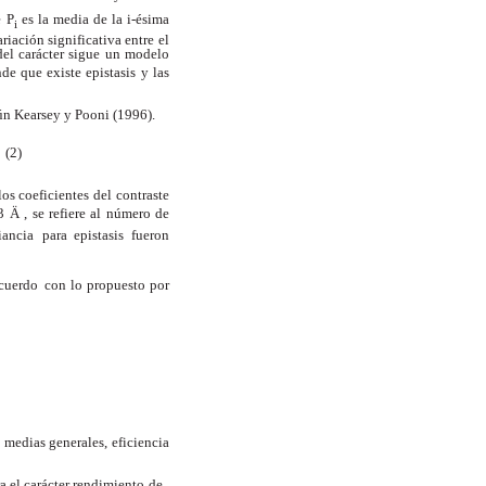
e P
es la media de la i-ésima
i
ariación significativa entre
el
del carácter sigue un modelo
nde que existe epistasis
y las
ún Kearsey y Pooni (1996).
2)
los coeficientes del contraste
 3
Ä
, se refiere al número de
iancia
para epistasis fueron
acuerdo
con lo propuesto por
medias generales, eficiencia
 el carácter rendimiento
de