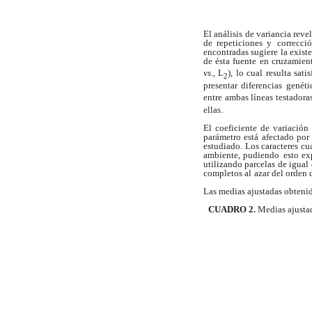
El análisis de variancia reve
de repeticiones y
correcci
encontradas sugiere la existe
de ésta fuente
en cruzamient
vs
., L
), lo cual resulta sati
2
presentar diferencias
genéti
entre ambas líneas testadora
ellas.
El coeficiente de variación 
parámetro está afectado por
estudiado. Los caracteres cu
ambiente, pudiendo
esto ex
utilizando parcelas de igual
completos al
azar del orden
Las medias ajustadas obtenid
CUADRO 2.
Medias ajustad