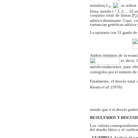
testadora L
,
se refier
1
línea, siendo i = 1, 2, ... 32 e
conjunto total de líneas (P
)
i
aditivo-dominante. Caso,
co
variancias genéticas aditiva
La epistasis con 31 grado de 
Ambos términos de la ecuaci
es decir,
autofecundaciones para obt
corregidos por el número de 
Finalmente, el desvío total 
Ketata
et al
. (1976)
siendo que
σ
el desvío padró
RESULTADOS Y DISCUSI
Los valores correspondientes
del diseño látice y el
coefici
CUADRO 1.
Análisis de va