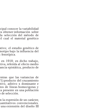
cipal conocer la variabilidad
ara obtener información
sobre
la
selección del método de
el cual el material genético
ativo;
el estudio genético de
notipo bajo la influencia del
n
fenotípica.
, en
1918; en dicho trabajo,
itiva, referida al efecto medio
iancia epistática, producto de
entras
que las variancias de
(F1) producto del cruzamiento
tivo,
aditivo x dominante e
tos de líneas homocigotas y
ca presente
en una población
 de selección.
n la expresión de un carácter,
uantitativos
convencionales.
una extensión del diseño III