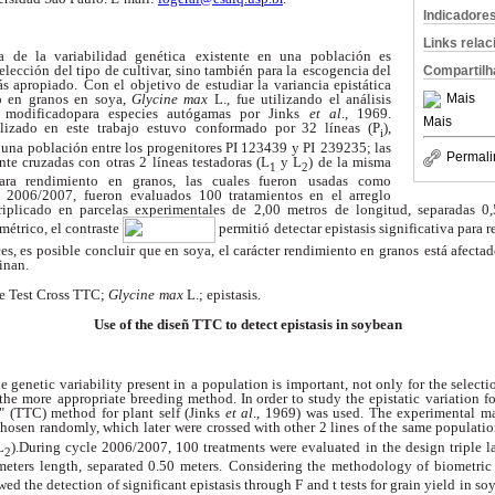
Indicadore
Links rela
a de la variabilidad genética
existente en una población es
elección del tipo de cultivar, sino también para la
escogencia del
Compartilh
s apropiado.
Con el objetivo de estudiar la variancia epistática
to en granos en soya,
Glycine max
L.,
fue utilizando el análisis
Mais
 modificado
para especies autógamas por Jinks
et al
., 1969.
Mais
ilizado en este trabajo estuvo
conformado por 32 líneas (P
),
i
 una población entre los progenitores PI 123439 y PI
239235; las
Permali
ente cruzadas con
otras 2 líneas testadoras (L
y L
) de la misma
1
2
para rendimiento en granos, las cuales fueron
usadas como
lo 2006/2007, fueron
evaluados 100 tratamientos en el arreglo
triplicado en parcelas experimentales de 2,00 metros
de longitud, separadas 0
ométrico, el contraste
permitió detectar epistasis significativa para 
es, es posible
concluir que en soya, el carácter rendimiento en granos
está afectad
inan.
le Test Cross TTC;
Glycine
max
L.; epistasis.
Use of the diseñ TTC to detect epistasis in soybean
e genetic variability present in
a population is important, not only for the selecti
 the more
appropriate breeding method. In order to study the epistatic
variation f
" (TTC) method for plant self (Jinks
et al
., 1969)
was used. The experimental ma
 chosen randomly, which later
were crossed with other 2 lines of the same populatio
L
).During cycle 2006/2007, 100 treatments were evaluated
in the design triple la
2
meters length, separated 0.50 meters.
Considering the methodology of biometric 
owed the detection
of significant epistasis through F and t tests for grain yield
in soy