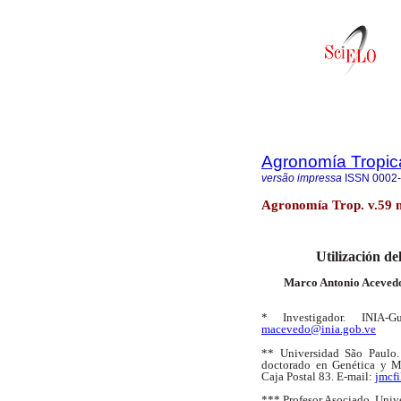
Agronomía Tropic
versão impressa
ISSN
0002
Agronomía Trop. v.59 n
Utilización de
Marco Antonio Acevedo
* Investigador. INIA-G
macevedo@inia.gob.ve
** Universidad São Paulo.
doctorado en Genética y M
Caja Postal 83. E-mail:
jmcf
*** Profesor Asociado. Univ