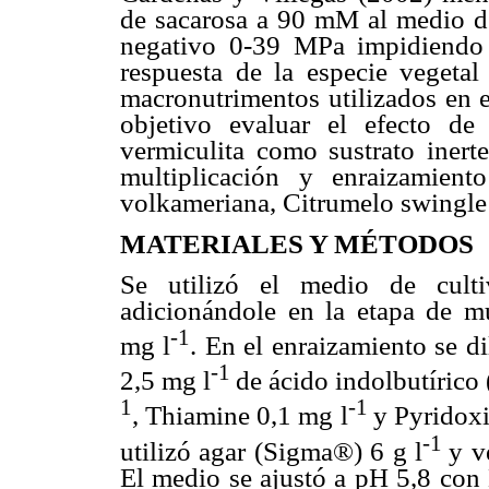
de sacarosa a 90 mM al medio de
negativo 0-39 MPa impidiendo l
respuesta de la especie vegeta
macronutrimentos utilizados en e
objetivo evaluar el efecto d
vermiculita como sustrato inert
multiplicación y enraizamiento
volkameriana, Citrumelo swingle 
MATERIALES Y MÉTODOS
Se utilizó el medio de cul
adicionándole en la etapa de m
-1
mg l
. En el enraizamiento se d
-1
2,5 mg l
de ácido indolbutírico
1
-1
, Thiamine 0,1 mg l
y Pyridoxi
-1
utilizó agar (Sigma®) 6 g l
y v
El medio se ajustó a pH 5,8 co