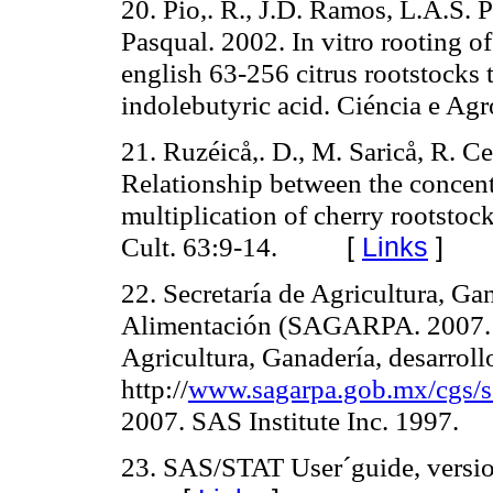
20. Pio,. R., J.D. Ramos, L.A.S.
Pasqual.
2002. In vitro rooting of
english 63-256 citrus rootstocks 
indolebutyric acid.
Ciéncia e Agr
21. Ruzéicå,. D., M. Saricå, R. C
Relationship between the concent
multiplication of cherry rootstock
Cult. 63:9-14.
[
Links
]
22. Secretaría de Agricultura, Gan
Alimentación (SAGARPA. 2007. S
Agricultura, Ganadería, desarroll
http://
www.sagarpa.gob.mx/cgs/
2007.
SAS Institute Inc. 1997.
23. SAS/STAT User´guide, versio