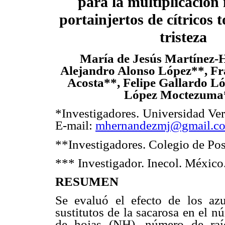
para la multiplicación 
portainjertos de cítricos t
tristeza
María de Jesús Martínez-
Alejandro Alonso López**, Fr
Acosta**, Felipe Gallardo L
López Moctezuma*
*Investigadores. Universidad Ver
E-mail:
mhernandezmj@gmail.c
**Investigadores. Colegio de Po
*** Investigador. Inecol. México
RESUMEN
Se evaluó el efecto de los az
sustitutos de la sacarosa en el 
de hojas (NH), número de raí