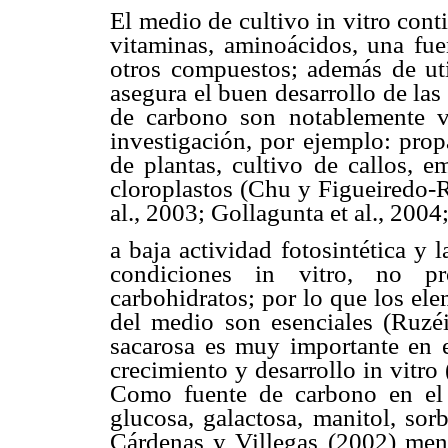
El medio de cultivo in vitro con
vitaminas, aminoácidos, una fue
otros compuestos; además de util
asegura el buen desarrollo de las
de carbono son notablemente v
investigación, por ejemplo: pro
de plantas, cultivo de callos, e
cloroplastos (Chu y Figueiredo-R
al., 2003; Gollagunta et al., 2004;
a baja actividad fotosintética y 
condiciones in vitro, no pro
carbohidratos; por lo que los el
del medio son esenciales (Ruzéic
sacarosa es muy importante en e
crecimiento y desarrollo in vitr
Como fuente de carbono en el 
glucosa, galactosa, manitol, sor
Cárdenas y Villegas (2002) men