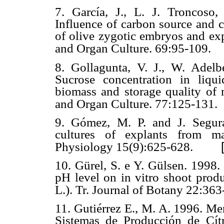
7. García, J., L. J. Troncoso
Influence of carbon source and c
of olive zygotic embryos and exp
and Organ Culture. 69:95-109.
8. Gollagunta, V. J., W. Adel
Sucrose concentration in liqui
biomass and storage quality of 
and Organ Culture. 77:125-131.
9. Gómez, M. P. and J. Segura.
cultures of explants from ma
Physiology 15(9):625-628.
10. Gürel, S. e Y. Gülsen. 1998. 
pH level on in vitro shoot pr
L.). Tr. Journal of Botany 22:363
11. Gutiérrez E., M. A. 1996. M
Sistemas de Producción de Cít