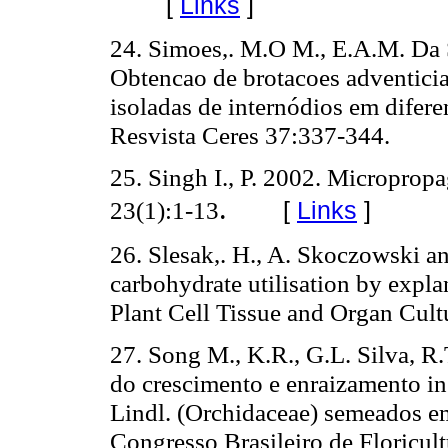
[
Links
]
24. Simoes,. M.O M., E.A.M. Da S
Obtencao de brotacoes adventicia
isoladas de internódios em difere
Resvista Ceres 37:337-344.
25. Singh I., P. 2002. Micropropa
.
23(1):1-13
[
Links
]
26. Slesak,. H., A. Skoczowski 
carbohydrate utilisation by explan
Plant Cell Tissue and Organ Cult
27. Song M., K.R., G.L. Silva, R.
do crescimento e enraizamento in
Lindl. (Orchidaceae) semeados em 
Congresso Brasileiro de Floricult