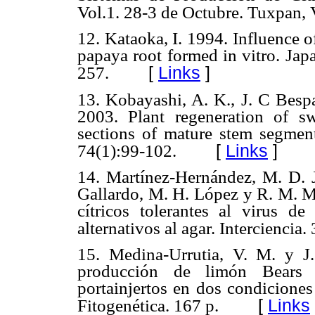
Vol.1. 28-3 de Octubre. Tuxpan, 
12. Kataoka, I. 1994. Influence 
papaya root formed in vitro. Ja
[
Links
]
257.
13. Kobayashi, A. K., J. C Bespa
2003. Plant regeneration of sw
sections of mature stem segment
[
Links
]
74(1):99-102.
14. Martínez-Hernández, M. D. J.
Gallardo, M. H. López y R. M. Ma
cítricos tolerantes al virus de 
alternativos al agar. Interciencia
15. Medina-Urrutia, V. M. y J
producción de limón Bears (
portainjertos en dos condiciones
[
Links
Fitogenética. 167 p.