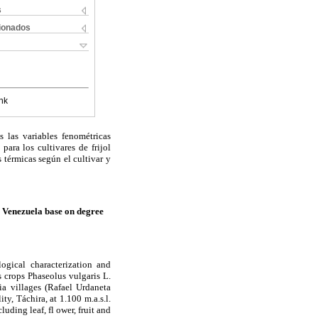
s
cionados
nk
s las variables fenométricas
para los cultivares de frijol
 térmicas según el cultivar y
, Venezuela base on degree
ogical characterization and
s crops Phaseolus vulgaris L.
a villages (Rafael Urdaneta
y, Táchira, at 1.100 m.a.s.l.
uding leaf, fl ower, fruit and