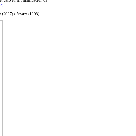
el caso en la planificación de
 2
).
o (2007) e Yzarra (1998).