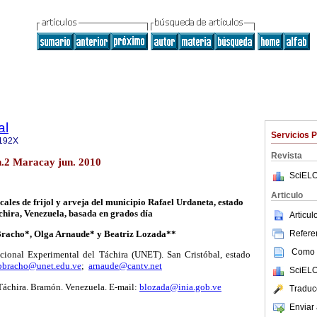
al
Servicios 
192X
Revista
n.2 Maracay jun. 2010
SciELO
Articulo
cales de frijol y arveja del municipio Rafael Urdaneta, estado
hira, Venezuela, basada en grados día
Articu
Referen
Bracho*, Olga Arnaude* y Beatriz Lozada**
Como c
acional Experimental del Táchira (UNET). San Cristóbal, estado
bbracho@unet.edu.ve
;
arnaude@cantv.net
SciELO
Táchira. Bramón. Venezuela. E-mail:
blozada@inia.gob.ve
Traduc
Enviar 