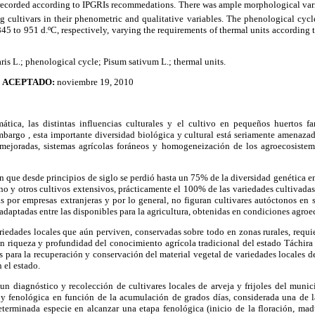
recorded according to IPGRIs recommedations. There was ample morphological varia
ng cultivars in their phenometric and qualitative variables. The phenological cy
45 to 951 d.ºC, respectively, varying the requirements of thermal units according 
ris L.; phenological cycle; Pisum sativum L.; thermal units.
9
ACEPTADO:
noviembre 19, 2010
ática, las distintas influencias culturales y el cultivo en pequeños huertos 
mbargo , esta importante diversidad biológica y cultural está seriamente amenaza
 mejoradas, sistemas agrícolas foráneos y homogeneización de los agroecosistem
 que desde principios de siglo se perdió hasta un 75% de la diversidad genética ent
no y otros cultivos extensivos, prácticamente el 100% de las variedades cultivadas
 por empresas extranjeras y por lo general, no figuran cultivares autóctonos en 
adaptadas entre las disponibles para la agricultura, obtenidas en condiciones agroe
variedades locales que aún perviven, conservadas sobre todo en zonas rurales, requi
an riqueza y profundidad del conocimiento agrícola tradicional del estado Táchira 
os para la recuperación y conservación del material vegetal de variedades locales d
 el estado.
r un diagnóstico y recolección de cultivares locales de arveja y frijoles del muni
 y fenológica en función de la acumulación de grados días, considerada una de l
erminada especie en alcanzar una etapa fenológica (inicio de la floración, madur