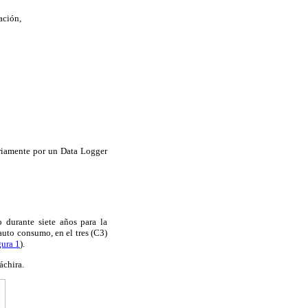
ación,
ariamente por un Data Logger
o durante siete años para la
auto consumo, en el tres (C3)
gura 1
).
áchira.