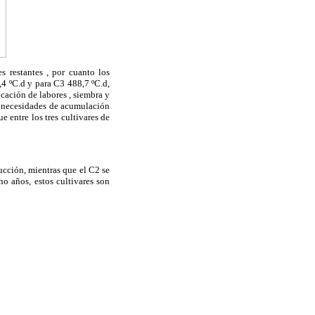
s restantes , por cuanto los
,4 ºC.d y para C3 488,7 ºC.d,
cación de labores , siembra y
as necesidades de acumulación
 entre los tres cultivares de
ucción, mientras que el C2 se
o años, estos cultivares son