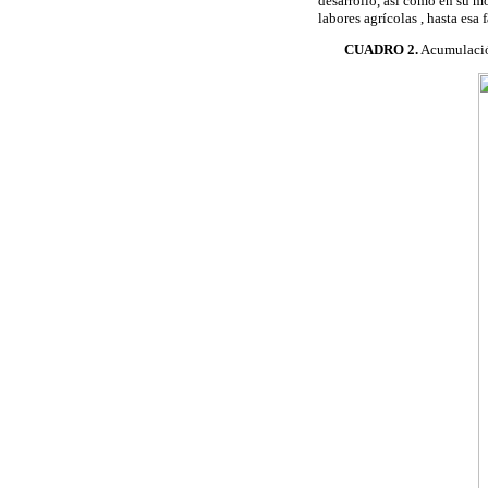
desarrollo, así como en su mo
labores agrícolas , hasta esa
CUADRO 2.
Acumulación