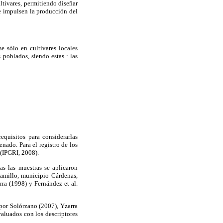
ultivares, permitiendo diseñar
e impulsen la producción del
e sólo en cultivares locales
poblados, siendo estas : las
equisitos para considerarlas
nado. Para el registro de los
 (IPGRI, 2008).
as las muestras se aplicaron
ramillo, municipio Cárdenas,
rra (1998) y Fernández et al.
por Solórzano (2007), Yzarra
valuados con los descriptores