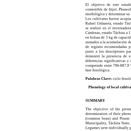
El objetivo de este estudi
comestible de frijol, Phaseo
morfológica y determinar su 
Los cultivares fueron acopia
Rafael Urdaneta, estado Tác
se realizó en el invernade
Cárdenas, estado Táchira a 1
en bolsas de 5 kg de capacida
sumados a la acumulación de 
de registro recomendadas po
junto a los descriptores pa
demostró la presencia de un
diferencias significativas y
comprende entre 796-887,9 ºC
fase fenológica.
Palabras Clave:
ciclo fenol
Phenology of local cultiv
SUMMARY
The objective of the prese
determination of their pheno
(common bean) and Pisum sa
Municipality, Táchira State,
Legumes were individually pla