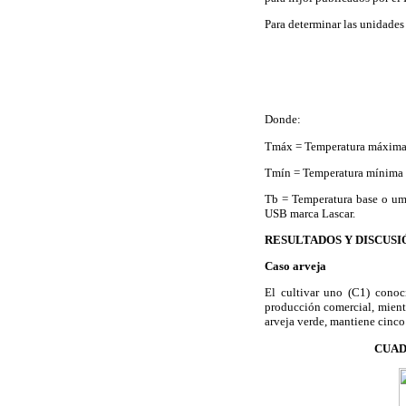
Para determinar las unidades 
Donde:
Tmáx = Temperatura máxima 
Tmín = Temperatura mínima d
Tb = Temperatura base o umb
USB marca Lascar.
RESULTADOS Y DISCUSI
Caso arveja
El cultivar uno (C1) cono
producción comercial, mientr
arveja verde, mantiene cinco
CUAD