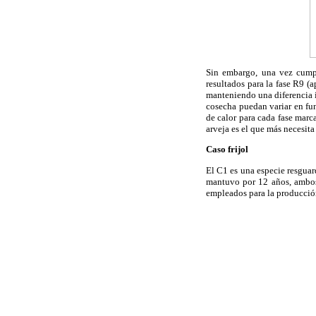
Sin embargo, una vez cumpli
resultados para la fase R9 (
manteniendo una diferencia i
cosecha puedan variar en fun
de calor para cada fase marc
arveja es el que más necesita
Caso frijol
El C1 es una especie resguar
mantuvo por 12 años, ambo
empleados para la producción