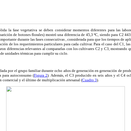
da la fase vegetativa se deben considerar momentos diferentes para las labore
aparición de botones florales) mostró una diferencia de 45,3 ºC, siendo para C2 443
mportante durante las fases consecutivas , considerada para que los tiempos de apli
ción de los requerimientos particulares para cada cultivar. Para el caso del C1, l
aron diferencias relevantes al compararlas con los cultivares C2 y C3, mostrando que
 de unidades térmicas para cumplir su ciclo.
dada por el grupo familiar durante ocho años de generación en generación de prod
s para autoconsumo (
Figura 2
). Además, el C3 producido en seis años y el C4 och
 comercial y el último de multiplicación artesanal (
Cuadro 3
).