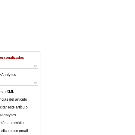
Personalizados
 Analytics
lo en XML
cias del artículo
itar este artículo
 Analytics
ción automática
articulo por email