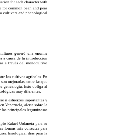
tion for each character with
cle for common bean and peas
to cultivars and phenological
familiares generó una enorme
da a causa de la introducción
as a través del monocultivo
re los cultivos agrícolas. En
 son mejoradas, entre las que
su genealogía. Esto obliga al
cológicas muy diferentes.
ere n esfuerzos importantes y
en Venezuela, alerta sobre la
e las principales leguminosas
cipio Rafael Urdaneta para su
as formas más correctas para
ez fisiológica, días para la