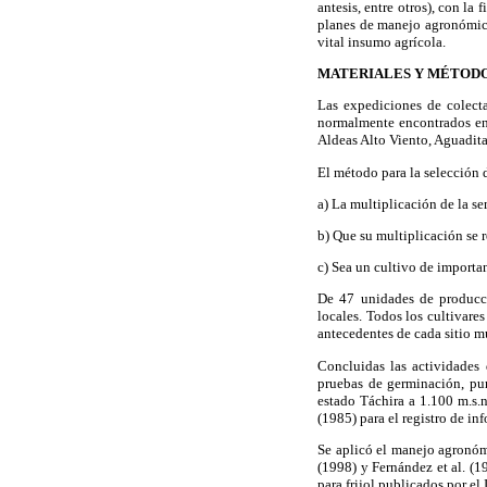
antesis, entre otros), con la
planes de manejo agronómico
vital insumo agrícola.
MATERIALES Y MÉTOD
Las expediciones de colecta
normalmente encontrados en 
Aldeas Alto Viento, Aguadita
El método para la selección d
a) La multiplicación de la se
b) Que su multiplicación se 
c) Sea un cultivo de importa
De 47 unidades de producció
locales. Todos los cultivare
antecedentes de cada sitio mu
Concluidas las actividades 
pruebas de germinación, pur
estado Táchira a 1.100 m.s.n
(1985) para el registro de in
Se aplicó el manejo agronóm
(1998) y Fernández et al. (1
para frijol publicados por el