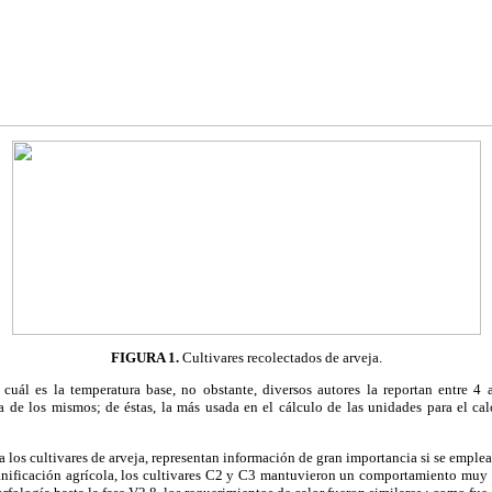
FIGURA 1.
Cultivares recolectados de arveja.
cuál es la temperatura base, no obstante, diversos autores la reportan entre 4
ca de los mismos; de éstas, la más usada en el cálculo de las unidades para el ca
a los cultivares de arveja, representan información de gran importancia si se emple
ificación agrícola, los cultivares C2 y C3 mantuvieron un comportamiento muy p