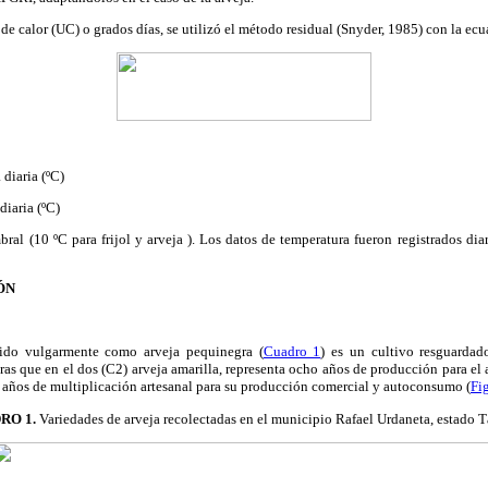
de calor (UC) o grados días, se utilizó el método residual (Snyder, 1985) con la ecu
diaria (ºC)
iaria (ºC)
ral (10 ºC para frijol y arveja ). Los datos de temperatura fueron registrados di
ÓN
cido vulgarmente como arveja pequinegra (
Cuadro 1
) es un cultivo resguardad
as que en el dos (C2) arveja amarilla, representa ocho años de producción para el 
 años de multiplicación artesanal para su producción comercial y autoconsumo (
Fi
RO 1.
Variedades de arveja recolectadas en el municipio Rafael Urdaneta, estado T