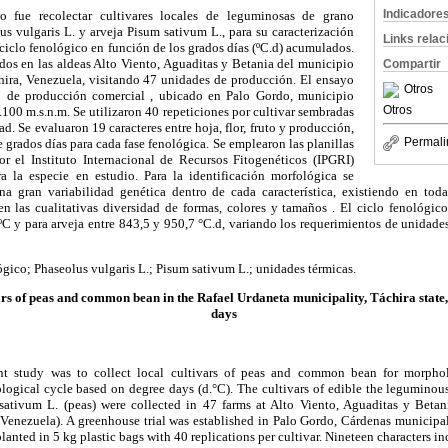
Indicadore
o fue recolectar cultivares locales de leguminosas de grano
lus vulgaris L. y arveja Pisum sativum L., para su caracterización
Links rela
ciclo fenológico en función de los grados días (ºC.d) acumulados.
dos en las aldeas Alto Viento, Aguaditas y Betania del municipio
Compartir
hira, Venezuela, visitando 47 unidades de producción. El ensayo
Otros
ro de producción comercial , ubicado en Palo Gordo, municipio
Otros
.100 m.s.n.m. Se utilizaron 40 repeticiones por cultivar sembradas
d. Se evaluaron 19 caracteres entre hoja, flor, fruto y producción,
Permali
grados días para cada fase fenológica. Se emplearon las planillas
r el Instituto Internacional de Recursos Fitogenéticos (IPGRI)
ra la especie en estudio. Para la identificación morfológica se
a gran variabilidad genética dentro de cada característica, existiendo en toda
 en las cualitativas diversidad de formas, colores y tamaños . El ciclo fenológico 
 y para arveja entre 843,5 y 950,7 °C.d, variando los requerimientos de unidades
ógico; Phaseolus vulgaris L.; Pisum sativum L.; unidades térmicas.
ars of peas and common bean in the Rafael Urdaneta municipality, Táchira state
days
nt study was to collect local cultivars of peas and common bean for morphol
logical cycle based on degree days (d.°C). The cultivars of edible the leguminou
tivum L. (peas) were collected in 47 farms at Alto Viento, Aguaditas y Betani
 Venezuela). A greenhouse trial was established in Palo Gordo, Cárdenas municipalit
nted in 5 kg plastic bags with 40 replications per cultivar. Nineteen characters incl