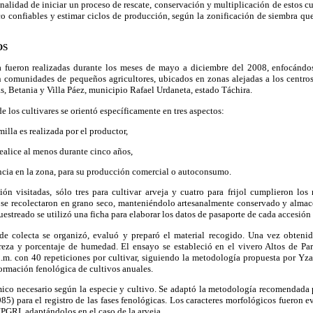
 finalidad de iniciar un proceso de rescate, conservación y multiplicación de estos c
 confiables y estimar ciclos de producción, según la zonificación de siembra qu
OS
 fueron realizadas durante los meses de mayo a diciembre del 2008, enfocándos
comunidades de pequeños agricultores, ubicados en zonas alejadas a los centros 
s, Betania y Villa Páez, municipio Rafael Urdaneta, estado Táchira.
e los cultivares se orientó específicamente en tres aspectos:
milla es realizada por el productor,
realice al menos durante cinco años,
ncia en la zona, para su producción comercial o autoconsumo.
n visitadas, sólo tres para cultivar arveja y cuatro para frijol cumplieron los r
s se recolectaron en grano seco, manteniéndolo artesanalmente conservado y almace
estreado se utilizó una ficha para elaborar los datos de pasaporte de cada accesión
de colecta se organizó, evaluó y preparó el material recogido. Una vez obtenid
eza y porcentaje de humedad. El ensayo se estableció en el vivero Altos de Pa
.m. con 40 repeticiones por cultivar, siguiendo la metodología propuesta por Yza
formación fenológica de cultivos anuales.
ico necesario según la especie y cultivo. Se adaptó la metodología recomendada 
985) para el registro de las fases fenológicas. Los caracteres morfológicos fueron e
 IPGRI, adaptándolos en el caso de la arveja.