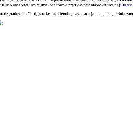
rfología hasta la fase V2.8, los requerimientos de calor fueron similares ; como fue 
 fase se pudo aplicar los mismos controles o prácticas para ambos cultivares (
Cuadro
 de grados días (°C.d) para las fases fenológicas de arveja, adaptado por Solórzan