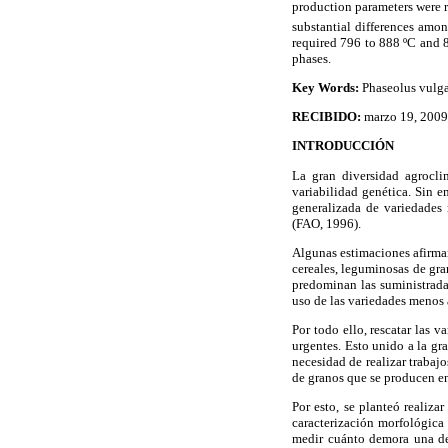
production parameters were 
substantial differences amo
required 796 to 888 ºC and 8
phases.
Key Words:
Phaseolus vulga
RECIBIDO:
marzo 19, 200
INTRODUCCIÓN
La gran diversidad agroclim
variabilidad genética. Sin e
generalizada de variedades
(FAO, 1996).
Algunas estimaciones afirman
cereales, leguminosas de gra
predominan las suministradas
uso de las variedades menos 
Por todo ello, rescatar las 
urgentes. Esto unido a la gr
necesidad de realizar trabaj
de granos que se producen en
Por esto, se planteó realiza
caracterización morfológica
medir cuánto demora una det