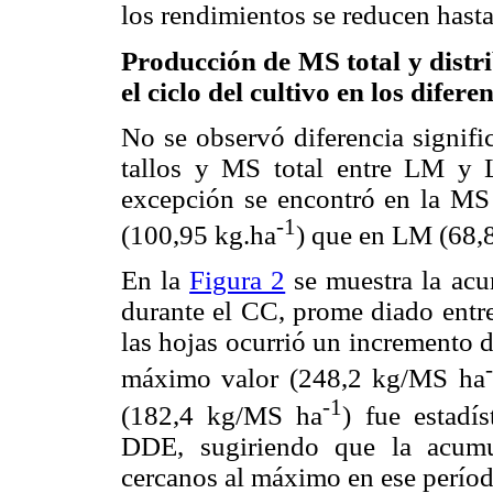
los rendimientos se reducen hast
Producción de MS total y distr
el ciclo del cultivo en los difer
No se observó diferencia signifi
tallos y MS total entre LM y 
excepción se encontró en la M
-1
(100,95 kg.ha
) que en LM (68,
En la
Figura 2
se muestra la acu
durante el CC, prome diado entre
las hojas ocurrió un incremento
máximo valor (248,2 kg/MS ha
-1
(182,4 kg/MS ha
) fue estadí
DDE, sugiriendo que la acumu
cercanos al máximo en ese períod