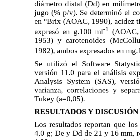
diámetro distal (Dd) en milímet
jugo (% p/v). Se determinó el co
en °Brix (AOAC, 1990), acidez tit
-1
expresó en g.100 ml
(AOAC, 1
1953) y carotenoides (McColl
1982), ambos expresados en mg.
Se utilizó el Software Statyst
versión 11.0 para el análisis exp
Analysis System (SAS), versi
varianza, correlaciones y sepa
Tukey (
a
=0,05).
RESULTADOS Y DISCUSIÓN
Los resultados reportan que los
4,0 g; De y Dd de 21 y 16 mm, r