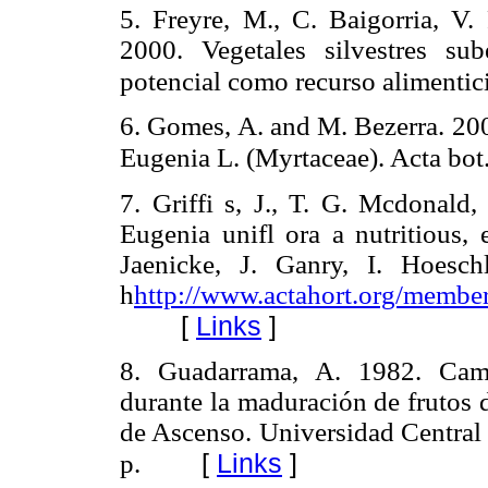
5. Freyre, M., C. Baigorria, V.
2000. Vegetales silvestres s
potencial como recurso alimenti
6. Gomes, A. and M. Bezerra. 200
Eugenia L. (Myrtaceae). Acta bot
7. Griffi s, J., T. G. Mcdonal
Eugenia unifl ora a nutritious, 
Jaenicke, J. Ganry, I. Hoesc
h
http://www.actahort.org/memb
[
Links
]
8. Guadarrama, A. 1982. Camb
durante la maduración de frutos 
de Ascenso. Universidad Central
[
Links
]
p.