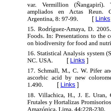
var. Vermillion (Ñangapirí)
ampliados en Actas Reun. C
[
Links
Argentina, 8: 97-99.
15. Rodríguez-Amaya, D. 2005.
Foods. In: Presentations to the c
on biodiversity for food and nutri
16. Statistical Analysis system (
[
Links
]
NC. USA.
17. Schmall, M., C. W. Pifer an
ascorbic acid by new colorome
[
Links
]
1.490.
18. Villachica, H., J. E. Uran
Frutales y Hortalizas Promisorio
Amazónica. Lima. 44:228-230.