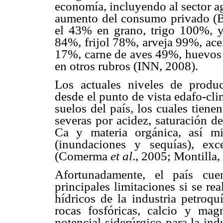
economía, incluyendo al sector agr
aumento del consumo privado (B
el 43% en grano, trigo 100%, y
84%, frijol 78%, arveja 99%, ace
17%, carne de aves 49%, huevos
en otros rubros (INN, 2008).
Los actuales niveles de produc
desde el punto de vista edafo-clim
suelos del país, los cuales tien
severas por acidez, saturación d
Ca y materia orgánica, así m
(inundaciones y sequías), exc
(Comerma
et al
., 2005; Montilla,
Afortunadamente, el país cue
principales limitaciones si se re
hídricos de la industria petroquí
rocas fosfóricas, calcio y mag
potencial siderúrgico para la in