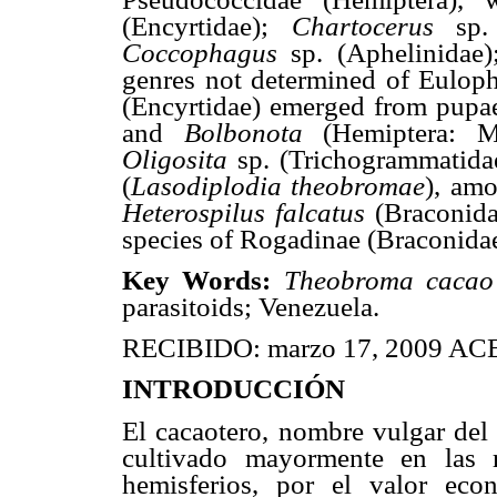
(Encyrtidae);
Chartocerus
sp
Coccophagus
sp. (Aphelinidae
genres not determined of Eulop
(Encyrtidae) emerged from pup
and
Bolbonota
(Hemiptera: M
Oligosita
sp. (Trichogrammatida
(
Lasodiplodia theobromae
), amo
Heterospilus falcatus
(Braconid
species of Rogadinae (Braconidae
Key Words:
Theobroma caca
parasitoids; Venezuela.
RECIBIDO: marzo 17, 2009 ACE
INTRODUCCIÓN
El cacaotero, nombre vulgar del
cultivado mayormente en las 
hemisferios, por el valor eco