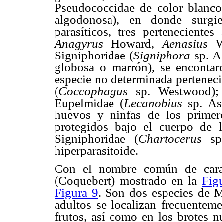
Pseudococcidae de color blanc
algodonosa), en donde surgie
parasíticos, tres perteneciente
Anagyrus
Howard,
Aenasius
Signiphoridae (
Signiphora
sp. A
globosa o marrón), se encontar
especie no determinada perteneci
(
Coccophagus
sp. Westwood);
Eupelmidae (
Lecanobius
sp. A
huevos y ninfas de los primer
protegidos bajo el cuerpo de 
Signiphoridae (
Chartocerus
s
hiperparasitoide.
Con el nombre común de cara
(Coquebert) mostrado en la
Fig
Figura 9
. Son dos especies de M
adultos se localizan frecuenteme
frutos, así como en los brotes n