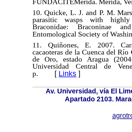
FUNDACITEMérida. Mérida, Vene
10. Quicke, L. J. and P. M. Mar
parasitic wasps with highly
Braconidae: Braconinae an
Entomological Society of Washin
11. Quiñones, E. 2007. Cara
cacaoteras de la Cuenca del Río
de Oro, estado Aragua (2004-
Universidad Central de Ven
[
Links
]
p.
Av. Universidad, vía El Lim
Apartado 2103. Mara
agrotr