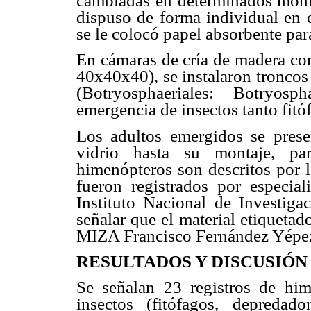
cambiadas en determinados mome
dispuso de forma individual en c
se le colocó papel absorbente par
En cámaras de cría de madera con
40x40x40), se instalaron troncos
(Botryosphaeriales: Botryosph
emergencia de insectos tanto fitó
Los adultos emergidos se prese
vidrio hasta su montaje, par
himenópteros son descritos por l
fueron registrados por especi
Instituto Nacional de Investigac
señalar que el material etiquetad
MIZA Francisco Fernández Yépez
RESULTADOS Y DISCUSIÓN
Se señalan 23 registros de him
insectos (fitófagos, depredad