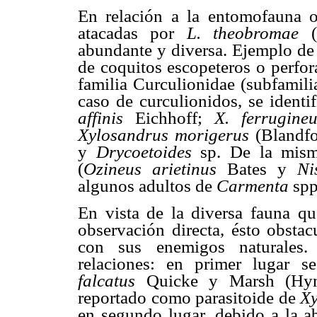
En relación a la entomofauna o
atacadas por
L. theobromae
abundante y diversa. Ejemplo de 
de coquitos escopeteros o perfora
familia Curculionidae (subfamili
caso de curculionidos, se identi
affinis
Eichhoff;
X. ferrugin
Xylosandrus morigerus
(Blandfo
y
Drycoetoides
sp. De la mism
(
Ozineus arietinus
Bates y
Ni
algunos adultos de
Carmenta
spp
En vista de la diversa fauna qu
observación directa, ésto obstac
con sus enemigos naturales. 
relaciones: en primer lugar 
falcatus
Quicke y Marsh (Hym
reportado como parasitoide de
Xy
en segundo lugar, debido a la a