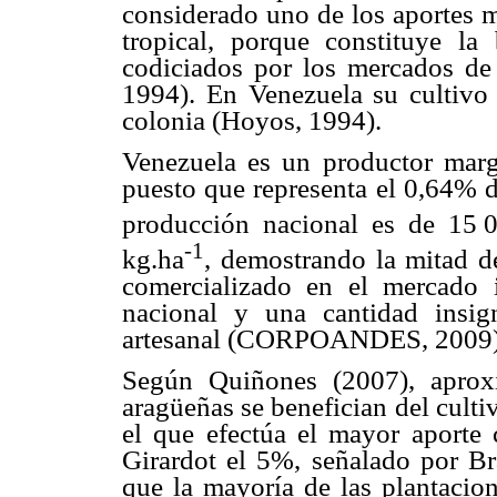
considerado uno de los aportes m
tropical, porque constituye l
codiciados por los mercados d
1994). En Venezuela su cultivo 
colonia (Hoyos, 1994).
Venezuela es un productor margi
puesto que representa el 0,64% d
producción nacional es de 15
.
0
-1
kg.ha
, demostrando la mitad d
comercializado en el mercado i
nacional y una cantidad insign
artesanal (CORPOANDES, 2009)
Según Quiñones (2007), aprox
aragüeñas se benefician del culti
el que efectúa el mayor aport
Girardot el 5%, señalado por Br
que la mayoría de las plantacio