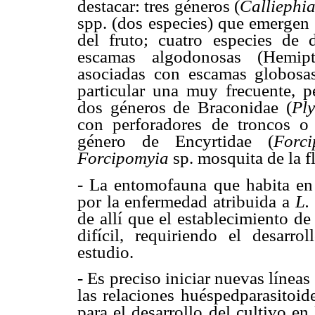
destacar: tres géneros (
Calliephia
spp. (dos especies) que emergen
del fruto; cuatro especies de 
escamas algodonosas (Hemip
asociadas con escamas globosas
particular una muy frecuente, p
dos géneros de Braconidae (
Pl
con perforadores de troncos o
género de Encyrtidae (
Forci
Forcipomyia
sp. mosquita de la fl
- La entomofauna que habita en 
por la enfermedad atribuida a
L.
de allí que el establecimiento d
difícil, requiriendo el desarr
estudio.
- Es preciso iniciar nuevas líneas
las relaciones huéspedparasitoide
para el desarrollo del cultivo en