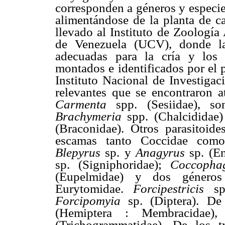
corresponden a géneros y especie
alimentándose de la planta de c
llevado al Instituto de Zoología
de Venezuela (UCV), donde la
adecuadas para la cría y los
montados e identificados por el
Instituto Nacional de Investigac
relevantes que se encontraron 
Carmenta
spp. (Sesiidae), s
Brachymeria
spp. (Chalcididae
(Braconidae). Otros parasitoid
escamas tanto Coccidae como 
Blepyrus
sp. y
Anagyrus
sp. (E
sp. (Signiphoridae);
Coccoph
(Eupelmidae) y dos género
Eurytomidae.
Forcipestricis
sp.
Forcipomyia
sp. (Diptera). D
(Hemiptera : Membracidae)
(Trichogrammatidae). De los 