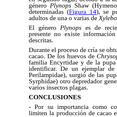
género
Plynops
Shaw (Hymenopt
determinadas (
Figura 14
), se p
adultos de una o varias de
Xylebo
El género
Plynops
es de reci
presente no existe información
descritas.
Durante el proceso de cría se ob
cacao. De los huevos de
Chryso
familia Encyrtidae y de la pup
identificar. De un ejemplar d
Perilampidae), surgió de las pu
Syrphidae) otro depredador gener
varios insectos plagas.
CONCLUSIONES
- Por su importancia como con
limiten la producción de cacao e