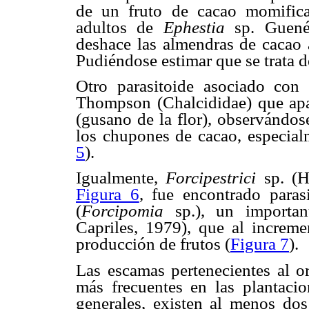
de un fruto de cacao momifica
adultos de
Ephestia
sp. Guenée
deshace las almendras de cacao 
Pudiéndose estimar que se trata d
Otro parasitoide asociado con
Thompson (Chalcididae) que apa
(gusano de la flor), observándos
los chupones de cacao, especial
5
).
Igualmente,
Forcipestrici
sp. (
Figura 6
, fue encontrado paras
(
Forcipomia
sp.), un important
Capriles, 1979), que al incremen
producción de frutos (
Figura 7
).
Las escamas pertenecientes al o
más frecuentes en las plantaci
generales, existen al menos dos 