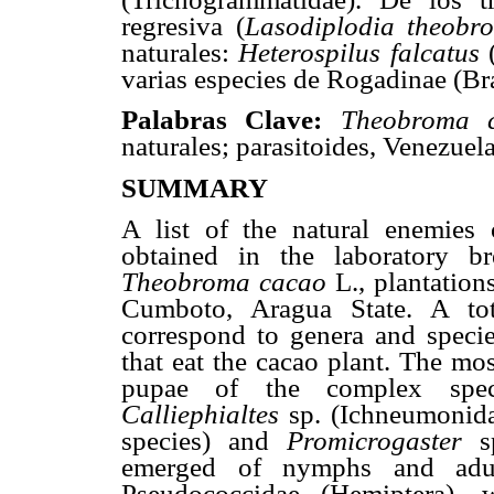
regresiva (
Lasodiplodia theobr
naturales:
Heterospilus falcatus
(
varias especies de Rogadinae (Br
Palabras Clave:
Theobroma
naturales; parasitoides, Venezuela
SUMMARY
A list of the natural enemies
obtained in the laboratory br
Theobroma cacao
L., plantatio
Cumboto, Aragua State. A tot
correspond to genera and specie
that eat the cacao plant. The mo
pupae of the complex sp
Calliephialtes
sp. (Ichneumonid
species) and
Promicrogaster
s
emerged of nymphs and adul
Pseudococcidae (Hemiptera),