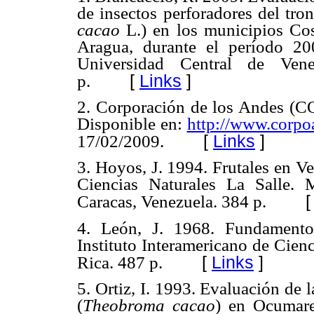
de insectos perforadores del tro
cacao
L.) en los municipios Co
Aragua, durante el período 20
Universidad Central de Ven
[
Links
]
p.
2. Corporación de los Andes 
Disponible en:
http://www.corpo
[
Links
]
17/02/2009.
3. Hoyos, J. 1994. Frutales en V
Ciencias Naturales La Salle.
Caracas, Venezuela. 384 p.
4. León, J. 1968. Fundamentos
Instituto Interamericano de Cien
[
Links
]
Rica. 487 p.
5. Ortiz, I. 1993. Evaluación de 
(
Theobroma cacao
) en Ocumare