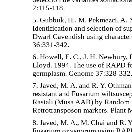
2:115-118.
5. Gubbuk, H., M. Pekmezci, A. 
Identification and selection of s
Dwarf Cavendish using characteri
36:331-342.
6. Howell, E. C., J. H. Newbury,
Lloyd. 1994. The use of RAPD fo
germplasm. Genome 37:328-332
7. Javed, M. A. and R. Y. Othman
resistant and Fusarium wiltsusce
Rastali (Musa AAB) by Random
Retrotransposon markers. Plant M
8. Javed, M. A., M. Chai and R. Y
Fusarium oxysporum using RAPD 