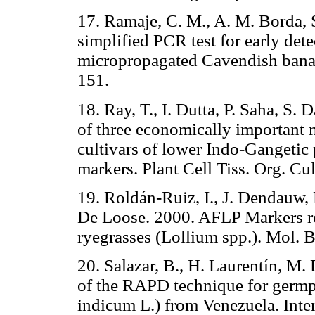
17. Ramaje, C. M., A. M. Borda, 
simplified PCR test for early dete
micropropagated Cavendish banan
151.
18. Ray, T., I. Dutta, P. Saha, S.
of three economically important
cultivars of lower Indo-Gangetic
markers. Plant Cell Tiss. Org. Cul
19. Roldán-Ruiz, I., J. Dendauw,
De Loose. 2000. AFLP Markers re
ryegrasses (Lollium spp.). Mol. 
20. Salazar, B., H. Laurentín, M. 
of the RAPD technique for germ
indicum L.) from Venezuela. Inte