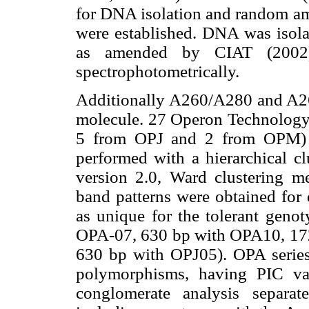
for DNA isolation and random a
were established. DNA was isolat
as amended by CIAT (2002)
spectrophotometrically.
Additionally A260/A280 and A260
molecule. 27 Operon Technology 
5 from OPJ and 2 from OPM) we
performed with a hierarchical cl
version 2.0, Ward clustering me
band patterns were obtained for 
as unique for the tolerant gen
OPA-07, 630 bp with OPA10, 17
630 bp with OPJ05). OPA series 
polymorphisms, having PIC val
conglomerate analysis separa