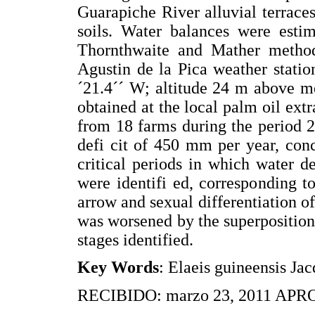
Guarapiche River alluvial terrace
soils. Water balances were estim
Thornthwaite and Mather metho
Agustin de la Pica weather statio
´21.4´´ W; altitude 24 m above m
obtained at the local palm oil ext
from 18 farms during the period 
defi cit of 450 mm per year, con
critical periods in which water d
were identifi ed, corresponding to 
arrow and sexual differentiation o
was worsened by the superposition o
stages identified.
Key Words
: Elaeis guineensis Jac
RECIBIDO: marzo 23, 2011 APR