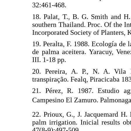
32:461-468.
18. Palat, T., B. G. Smith and H.
southern Thailand. Proc. Of the I
Incorporated Society of Planters,
19. Peralta, F. 1988. Ecología de 
de palma aceitera. Yaracuy, V
III. 1-18 pp.
20. Pereira, A. P., N. A. Vil
transpiração. Fealq, Piracicaba 183
21. Pérez, R. 1987. Estudio ag
Campesino El Zamuro. Palmonaga
22. Prioux, G., J. Jacquemard H.
palm irrigation. Inicial results 
47(8-9):497-509.