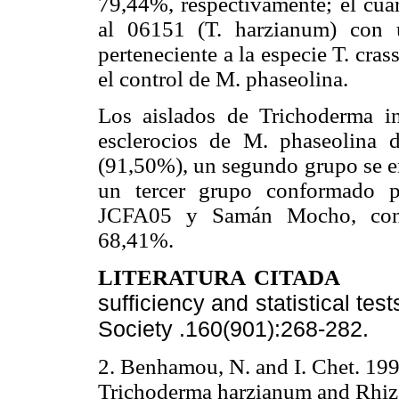
79,44%, respectivamente; el cuar
al 06151 (T. harzianum) con 
perteneciente a la especie T. cra
el control de M. phaseolina.
Los aislados de Trichoderma in
esclerocios de M. phaseolina
(91,50%), un segundo grupo se e
un tercer grupo conformado p
JCFA05 y Samán Mocho, con 
68,41%.
LITERATURA CITADA
sufficiency and statistical tes
Society .160(901):268-282.
2. Benhamou, N. and I. Chet. 199
Trichoderma harzianum and Rhizoc