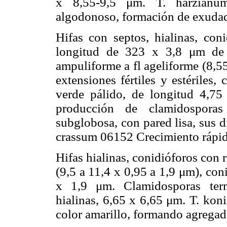
x 8,55-9,5 μm. T. harzianum
algodonoso, formación de exudado
Hifas con septos, hialinas, con
longitud de 323 x 3,8 μm de 2
ampuliforme a fl ageliforme (8,5
extensiones fértiles y estériles, 
verde pálido, de longitud 4,7
producción de clamidosporas 
subglobosa, con pared lisa, sus 
crassum 06152 Crecimiento rápid
Hifas hialinas, conidióforos con r
(9,5 a 11,4 x 0,95 a 1,9 μm), con
x 1,9 μm. Clamidosporas term
hialinas, 6,65 x 6,65 μm. T. ko
color amarillo, formando agregad