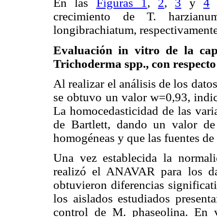
En las
Figuras 1
,
2
,
3
y
4
s
crecimiento de T. harzianu
longibrachiatum, respectivamente
Evaluación in vitro de la ca
Trichoderma spp., con respect
Al realizar el análisis de los da
se obtuvo un valor w=0,93, indic
La homocedasticidad de las vari
de Bartlett, dando un valor de
homogéneas y que las fuentes de 
Una vez establecida la normali
realizó el ANAVAR para los d
obtuvieron diferencias significat
los aislados estudiados present
control de M. phaseolina. En v