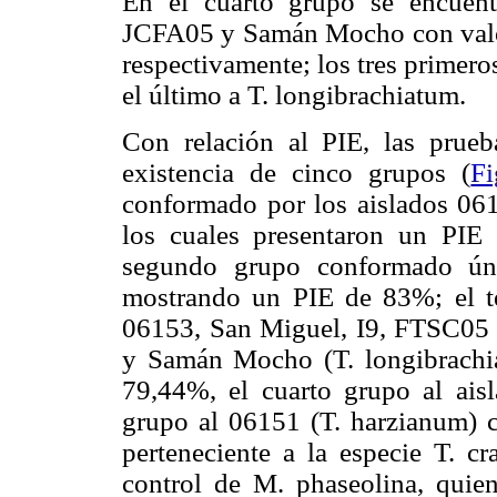
En el cuarto grupo se encuen
JCFA05 y Samán Mocho con valo
respectivamente; los tres primero
el último a T. longibrachiatum.
Con relación al PIE, las prue
existencia de cinco grupos (
Fi
conformado por los aislados 061
los cuales presentaron un PIE
segundo grupo conformado úni
mostrando un PIE de 83%; el t
06153, San Miguel, I9, FTSC05 (
y Samán Mocho (T. longibrachia
79,44%, el cuarto grupo al ais
grupo al 06151 (T. harzianum) 
perteneciente a la especie T. c
control de M. phaseolina, quie