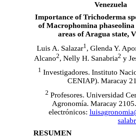
Venezuela
Importance of Trichoderma spe
of Macrophomina phaseolina i
areas of Aragua state, 
1
Luis A. Salazar
, Glenda Y. Apo
2
2
Alcano
, Nelly H. Sanabria
y Je
1
Investigadores. Instituto Naci
CENIAP). Maracay 210
2
Profesores. Universidad Cen
Agronomía. Maracay 2105. 
electrónicos:
luisagronomi
salab
RESUMEN