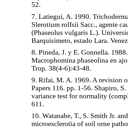
52.
7. Latiegui, A. 1990. Trichoderm
Slerotium rolfsii Sacc., agente ca
(Phaseolus vulgaris L.). Univers
Barquisimeto, estado Lara. Venez
8. Pineda, J. y E. Gonnella. 1988
Macrophomina phaseolina en ajo
Trop. 38(4-6):43-48.
9. Rifai, M. A. 1969. A revision
Papers 116. pp. 1-56. Shapiro, S.
variance test for normality (comp
611.
10. Watanabe, T., S. Smith Jr. an
microesclerotia of soil orne pat