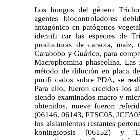
Los hongos del género Trich
agentes biocontroladores deb
antagónico en patógenos vegetale
identifi car las especies de T
productoras de caraota, maíz,
Carabobo y Guárico, para compro
Macrophomina phaseolina. Las m
método de dilución en placa de 
purifi cados sobre PDA, se real
Para ello, fueron crecidos los a
siendo examinados macro y micr
obtenidos, nueve fueron referi
(06146, 06143, FTSC05, JCFA05,
los aislamientos restantes perten
koningiopsis (06152) y T