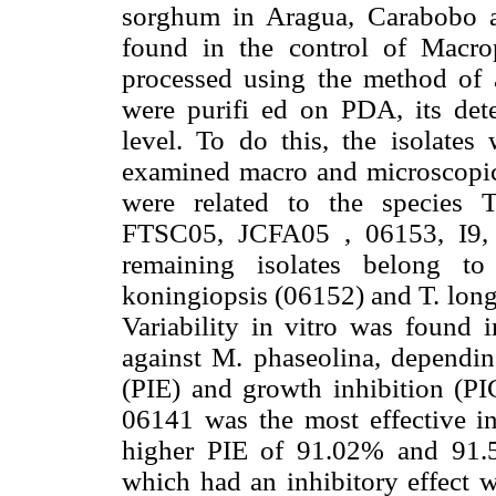
sorghum in Aragua, Carabobo a
found in the control of Macr
processed using the method of ag
were purifi ed on PDA, its det
level. To do this, the isolate
examined macro and microscopica
were related to the species 
FTSC05, JCFA05 , 06153, I9, 
remaining isolates belong to
koningiopsis (06152) and T. lon
Variability in vitro was found i
against M. phaseolina, depending
(PIE) and growth inhibition (PI
06141 was the most effective i
higher PIE of 91.02% and 91.5
which had an inhibitory effect w