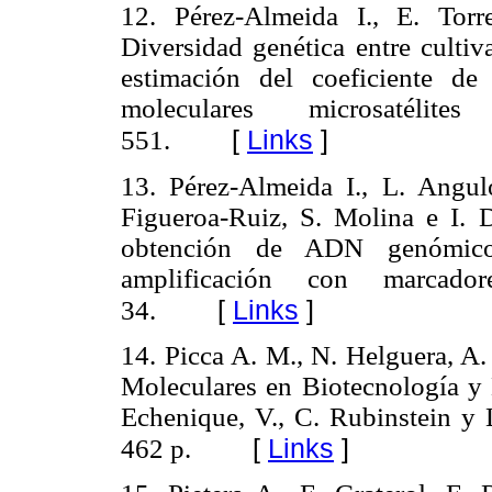
12. Pérez-Almeida I., E. Tor
Diversidad genética entre cultiv
estimación del coeficiente de
moleculares microsatélite
[
Links
]
551.
13. Pérez-Almeida I., L. Angu
Figueroa-Ruiz, S. Molina e I.
obtención de ADN genómico
amplificación con marcador
[
Links
]
34.
14. Picca A. M., N. Helguera, A
Moleculares en Biotecnología y 
Echenique, V., C. Rubinstein y 
[
Links
]
462 p.