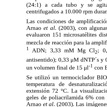
(24:1) a cada tubo y se agit
centrifugados a 10.000 rpm duran
Las condiciones de amplificació
Arnao
et al
. (2003), con algun
evaluaron 151 microsatélites dis
mezcla de reacción para la amplif
1
ADN; 3,33 mM Mg Cl
; 0
2
antisentido); 0,33 μM dNTP´s y 
-1
un volumen final de 15 μl
con B
Se utilizó un termociclador B
temperatura de desnaturaliza
extensión 72 °C. La visualizació
geles de poliacrilamida 6% con r
Arnao
et al
. (2003). Las imágene