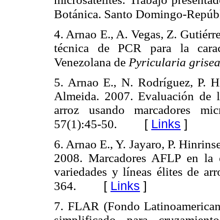
Botánica. Santo Domingo-Repúb
4. Arnao E., A. Vegas, Z. Gutiérr
técnica de PCR para la carac
Venezolana de
Pyricularia grise
5. Arnao E., N. Rodríguez, P. Hi
Almeida. 2007. Evaluación de l
arroz usando marcadores mic
[
Links
]
57(1):45-50.
6. Arnao E., Y. Jayaro, P. Hinrins
2008. Marcadores AFLP en la e
variedades y líneas élites de ar
[
Links
]
364.
7. FLAR (Fondo Latinoamerican
simplificado para cruzamien