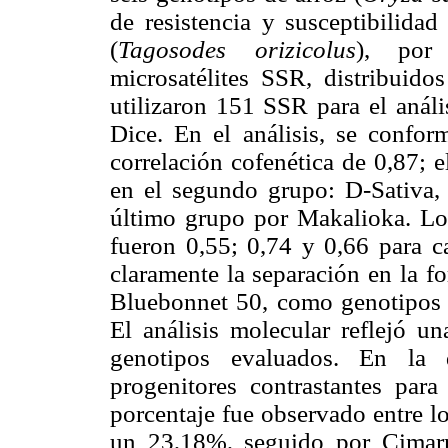
de resistencia y susceptibilida
(
Tagosodes orizicolus
), por
microsatélites SSR, distribuid
utilizaron 151 SSR para el aná
Dice. En el análisis, se confor
correlación cofenética de 0,87; 
en el segundo grupo: D-Sativa,
último grupo por Makalioka. Los
fueron 0,55; 0,74 y 0,66 para c
claramente la separación en la f
Bluebonnet 50, como genotipos re
El análisis molecular reflejó un
genotipos evaluados. En la d
progenitores contrastantes par
porcentaje fue observado entre l
un 23,18%, seguido por Cimar