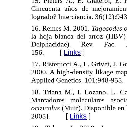
15. Pieters A., E. Graterol, E.
Cincuenta años de mejoramien
logrado? Interciencia. 36(12):94
16. Remes M. 2001.
Tagosodes o
la hoja blanca del arroz (HBV)
Delphacidae). Rev. Fac. 
[
Links
]
156.
17. Risterucci A., L. Grivet, J. G
2000. A high-density likage ma
Applied Genetics. 101:948-955.
1
8. Triana M., I. Lozano, L. C
Marcadores moleculares asoc
orizicolus
(Muir). Disponible en 
[
Links
]
2005].