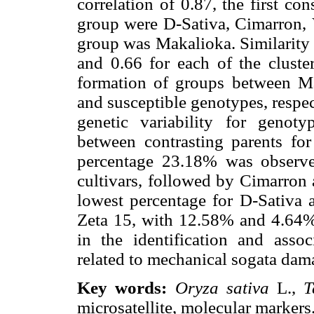
correlation of 0.87, the first c
group were D-Sativa, Cimarron, V
group was Makalioka. Similarity 
and 0.66 for each of the cluste
formation of groups between Ma
and susceptible genotypes, respe
genetic variability for genot
between contrasting parents fo
percentage 23.18% was observ
cultivars, followed by Cimarron
lowest percentage for D-Sativa
Zeta 15, with 12.58% and 4.64%, 
in the identification and asso
related to mechanical sogata dam
Key words:
Oryza sativa
L.,
T
microsatellite, molecular markers