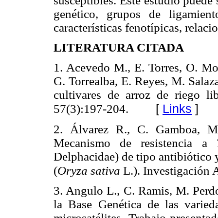
susceptibles. Este estudio puede 
genético, grupos de ligamient
características fenotípicas, relac
LITERATURA CITADA
1. Acevedo M., E. Torres, O. Mo
G. Torrealba, E. Reyes, M. Salaz
cultivares de arroz de riego l
[
Links
]
57(3):197-204.
2. Álvarez R., C. Gamboa, M
Mecanismo de resistencia a
Delphacidae) de tipo antibiótico 
(
Oryza sativa
L.). Investigación 
3. Angulo L., C. Ramis, M. Perd
la Base Genética de las varied
microsatélites. Trabajo present