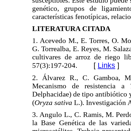
susceptibles. Este estudio puede 
genético, grupos de ligamient
características fenotípicas, relac
LITERATURA CITADA
1. Acevedo M., E. Torres, O. Mo
G. Torrealba, E. Reyes, M. Salaz
cultivares de arroz de riego l
[
Links
]
57(3):197-204.
2. Álvarez R., C. Gamboa, M
Mecanismo de resistencia a
Delphacidae) de tipo antibiótico 
(
Oryza sativa
L.). Investigación 
3. Angulo L., C. Ramis, M. Perd
la Base Genética de las varied
microsatélites. Trabajo present