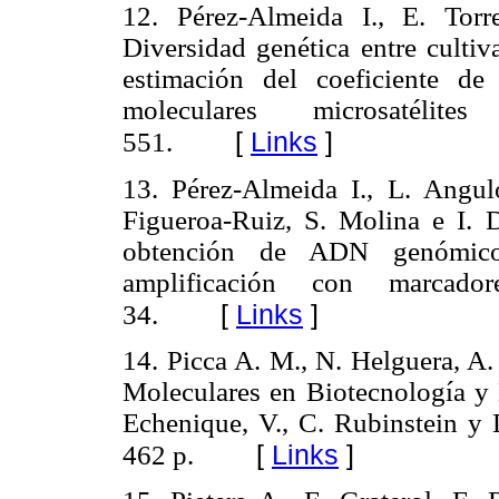
12. Pérez-Almeida I., E. Tor
Diversidad genética entre cultiv
estimación del coeficiente de
moleculares microsatélite
[
Links
]
551.
13. Pérez-Almeida I., L. Angu
Figueroa-Ruiz, S. Molina e I.
obtención de ADN genómico
amplificación con marcador
[
Links
]
34.
14. Picca A. M., N. Helguera, A
Moleculares en Biotecnología y 
Echenique, V., C. Rubinstein y 
[
Links
]
462 p.