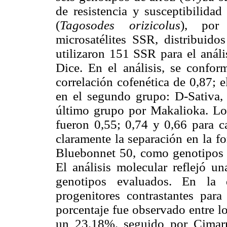
de resistencia y susceptibilida
(
Tagosodes orizicolus
), por
microsatélites SSR, distribuid
utilizaron 151 SSR para el aná
Dice. En el análisis, se confor
correlación cofenética de 0,87; 
en el segundo grupo: D-Sativa,
último grupo por Makalioka. Los
fueron 0,55; 0,74 y 0,66 para c
claramente la separación en la f
Bluebonnet 50, como genotipos re
El análisis molecular reflejó un
genotipos evaluados. En la d
progenitores contrastantes par
porcentaje fue observado entre l
un 23,18%, seguido por Cimar