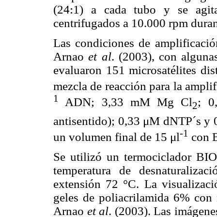
(24:1) a cada tubo y se agit
centrifugados a 10.000 rpm duran
Las condiciones de amplificació
Arnao
et al
. (2003), con algun
evaluaron 151 microsatélites dis
mezcla de reacción para la amplif
1
ADN; 3,33 mM Mg Cl
; 0
2
antisentido); 0,33 μM dNTP´s y 
-1
un volumen final de 15 μl
con B
Se utilizó un termociclador B
temperatura de desnaturaliza
extensión 72 °C. La visualizació
geles de poliacrilamida 6% con r
Arnao
et al
. (2003). Las imágene