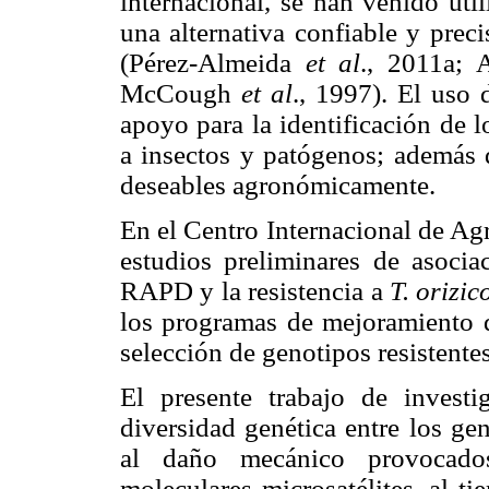
internacional, se han venido ut
una alternativa confiable y prec
(Pérez-Almeida
et al
., 2011a;
McCough
et al
., 1997). El uso
apoyo para la identificación de l
a insectos y patógenos; además d
deseables agronómicamente.
En el Centro Internacional de Agr
estudios preliminares de asoci
RAPD y la resistencia a
T. orizi
los programas de mejoramiento de
selección de genotipos resistente
El presente trabajo de investi
diversidad genética entre los gen
al daño mecánico provocado
moleculares microsatélites, al t