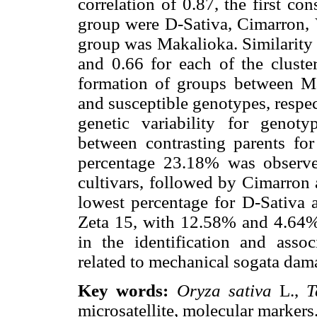
correlation of 0.87, the first c
group were D-Sativa, Cimarron, V
group was Makalioka. Similarity 
and 0.66 for each of the cluste
formation of groups between Ma
and susceptible genotypes, respe
genetic variability for genot
between contrasting parents fo
percentage 23.18% was observ
cultivars, followed by Cimarron
lowest percentage for D-Sativa
Zeta 15, with 12.58% and 4.64%, 
in the identification and asso
related to mechanical sogata dam
Key words:
Oryza sativa
L.,
T
microsatellite, molecular markers