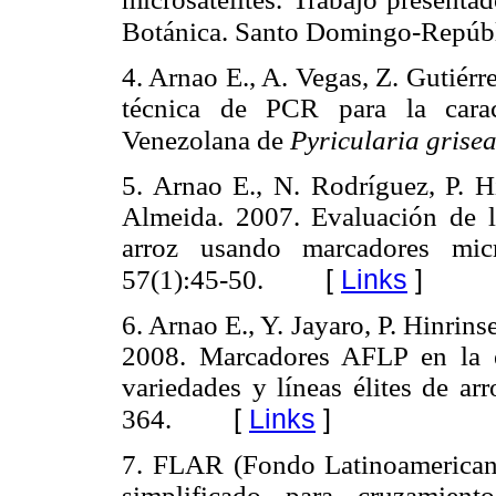
Botánica. Santo Domingo-Repúb
4. Arnao E., A. Vegas, Z. Gutiérr
técnica de PCR para la carac
Venezolana de
Pyricularia grise
5. Arnao E., N. Rodríguez, P. Hi
Almeida. 2007. Evaluación de l
arroz usando marcadores mic
[
Links
]
57(1):45-50.
6. Arnao E., Y. Jayaro, P. Hinrins
2008. Marcadores AFLP en la e
variedades y líneas élites de ar
[
Links
]
364.
7. FLAR (Fondo Latinoamerican
simplificado para cruzamien