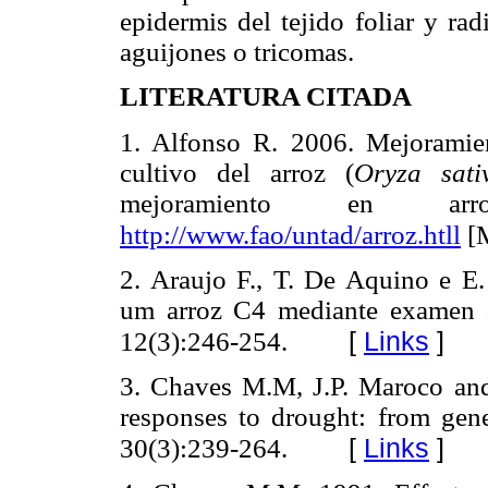
epidermis del tejido foliar y ra
aguijones o tricomas.
LITERATURA CITADA
1. Alfonso R. 2006. Mejoramient
cultivo del arroz (
Oryza sati
mejoramiento en arr
http://www.fao/
untad/arroz.htll
[M
2. Araujo F., T. De Aquino e E.
um arroz C4 mediante examen an
[
Links
]
12(3):246-254.
3. Chaves M.M, J.P. Maroco and
responses to drought: from gene
[
Links
]
30(3):239-264.