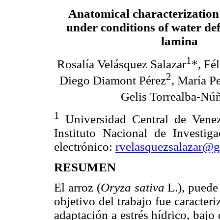
Anatomical characterization 
under conditions of water def
lamina
1
Rosalía Velásquez Salazar
*, Fé
2
Diego Diamont Pérez
, María P
Gelis Torrealba-Nú
1
Universidad Central de Vene
Instituto Nacional de Investig
electrónico:
rvelasquezsalazar@
RESUMEN
El arroz (
Oryza sativa
L.), puede
objetivo del trabajo fue caracter
adaptación a estrés hídrico, baj