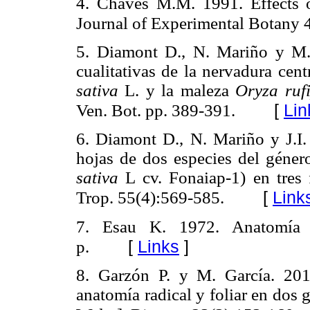
4. Chaves M.M. 1991. Effects of
Journal of Experimental Botany 
5. Diamont D., N. Mariño y M
cualitativas de la nervadura cen
sativa
L. y la maleza
Oryza ruf
[
Lin
Ven. Bot. pp. 389-391.
6. Diamont D., N. Mariño y J.I.
hojas de dos especies del géner
sativa
L cv. Fonaiap-1) en tres
[
Link
Trop. 55(4):569-585.
7. Esau K. 1972. Anatomía 
[
Links
]
p.
8. Garzón P. y M. García. 201
anatomía radical y foliar en dos g