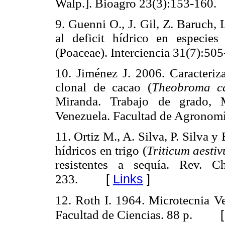
Walp.]. Bioagro 23(3):153-160.
9. Guenni O., J. Gil, Z. Baruch,
al deficit hídrico en especies
(Poaceae). Interciencia 31(7):505
10. Jiménez J. 2006. Caracteriz
clonal de cacao (
Theobroma 
Miranda. Trabajo de grado, M
Venezuela. Facultad de Agronomí
11. Ortiz M., A. Silva, P. Silva 
hídricos en trigo (
Triticum aesti
resistentes a sequía. Rev. C
[
Links
]
233.
12. Roth I. 1964. Microtecnia Ve
Facultad de Ciencias. 88 p.