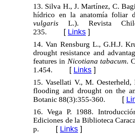
13. Silva H., J. Martínez, C. Bag
hídrico en la anatomía foliar 
vulgaris
L.). Revista Chi
[
Links
]
235.
14. Van Rensburg L., G.H.J. Kr
drought resistance and advanta
features in
Nicotiana tabacum
. 
[
Links
]
1.454.
15. Vasellati V., M. Oesterheld,
flooding and drought on the 
[
Li
Botanic 88(3):355-360.
16. Vega P. 1988.
Introducció
Ediciones de la Biblioteca Carac
[
Links
]
p.