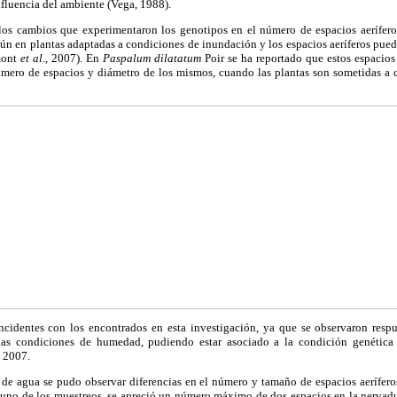
nfluencia del ambiente (Vega, 1988).
os cambios que experimentaron los genotipos en el número de espacios aeríferos
ún en plantas adaptadas a condiciones de inundación y los espacios aeríferos pued
mont
et al
., 2007). En
Paspalum dilatatum
Poir se ha reportado que estos espacio
ero de espacios y diámetro de los mismos, cuando las plantas son sometidas a c
ncidentes con los encontrados en esta investigación, ya que se observaron respue
as condiciones de humedad, pudiendo estar asociado a la condición genética
, 2007.
de agua se pudo observar diferencias en el número y tamaño de espacios aerífer
 uno de los muestreos, se apreció un número máximo de dos espacios en la nervadur