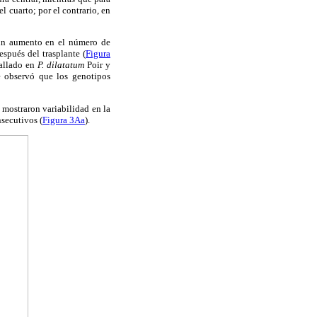
l cuarto; por el contrario, en
 un aumento en el número de
espués del trasplante (
Figura
hallado en
P. dilatatum
Poir y
e observó que los genotipos
 mostraron variabilidad en la
secutivos (
Figura 3Aa
).