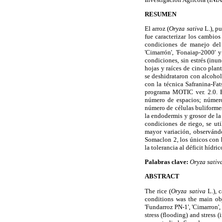
RESUMEN
El arroz (
Oryza sativa
L.), p
fue caracterizar los cambios
condiciones de manejo del 
'Cimarrón', 'Fonaiap-2000' 
condiciones, sin estrés (inu
hojas y raíces de cinco plant
se deshidrataron con alcohol
con la técnica Safranina-Fa
programa MOTIC ver. 2.0. E
número de espacios; número
número de células buliformes
la endodermis y grosor de la
condiciones de riego, se ut
mayor variación, observánd
Somaclon 2, los únicos con 
la tolerancia al déficit hídric
Palabras clave:
Oryza sati
ABSTRACT
The rice (
Oryza sativa
L.), 
conditions was the main obj
'Fundarroz PN-1', 'Cimarron'
stress (flooding) and stress 