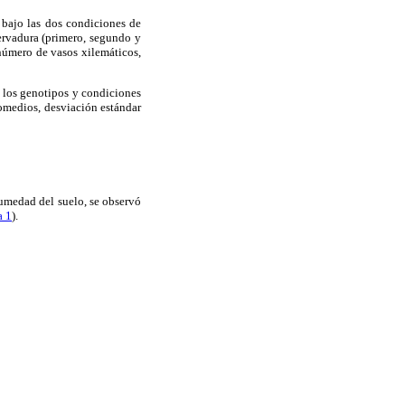
s bajo las dos condiciones de
ervadura (primero, segundo y
 número de vasos xilemáticos,
e los genotipos y condiciones
romedios, desviación estándar
umedad del suelo, se observó
a 1
).