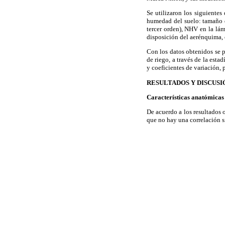
Se utilizaron los siguientes
humedad del suelo: tamaño d
tercer orden), NHV en la lám
disposición del aerénquima,
Con los datos obtenidos se p
de riego, a través de la est
y coeficientes de variación
RESULTADOS Y DISCUSI
Características anatómicas
De acuerdo a los resultados
que no hay una correlación si