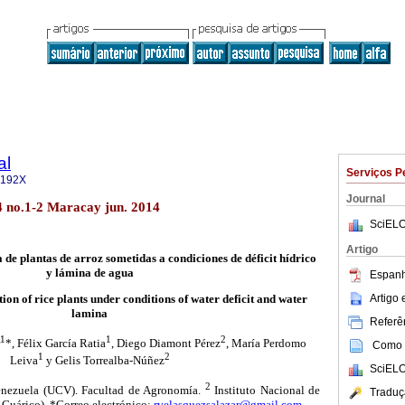
al
Serviços P
-192X
Journal
 no.1-2 Maracay jun. 2014
SciELO
Artigo
de plantas de arroz sometidas a condiciones de déficit hídrico
y lámina de agua
Espanh
Artigo
on of rice plants under conditions of water deficit and water
lamina
Referên
1
1
2
*, Félix García Ratia
, Diego Diamont Pérez
, María Perdomo
Como c
1
2
Leiva
y Gelis Torrealba-Núñez
SciELO
2
enezuela (UCV). Facultad de Agronomía.
Instituto Nacional de
Traduç
 Guárico). *Correo electrónico:
rvelasquezsalazar@gmail.com
.