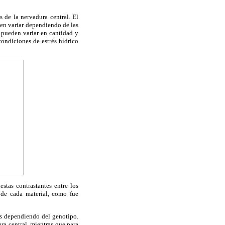
 de la nervadura central. El
en variar dependiendo de las
s pueden variar en cantidad y
ondiciones de estrés hídrico
stas contrastantes entre los
 de cada material, como fue
os dependiendo del genotipo.
a central, mientras que para