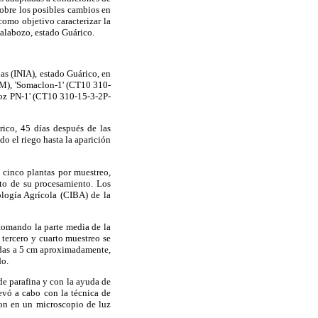
sobre los posibles cambios en
 como objetivo caracterizar la
Calabozo, estado Guárico.
as (INIA), estado Guárico, en
-M), 'Somaclon-1' (CT10 310-
roz PN-1' (CT10 310-15-3-2P-
rico, 45 días después de las
do el riego hasta la aparición
r cinco plantas por muestreo,
to de su procesamiento. Los
ología Agrícola (CIBA) de la
tomando la parte media de la
 tercero y cuarto muestreo se
madas a 5 cm aproximadamente,
do.
de parafina y con la ayuda de
levó a cabo con la técnica de
aron en un microscopio de luz