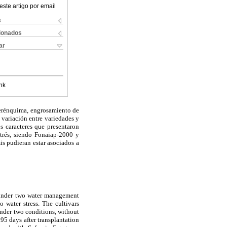
este artigo por email
s
cionados
ar
nk
 aerénquima, engrosamiento de
 variación entre variedades y
s caracteres que presentaron
trés, siendo Fonaiap-2000 y
s pudieran estar asociados a
e under two water management
 water stress. The cultivars
under two conditions, without
 95 days after transplantation