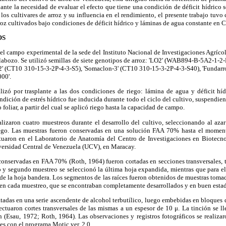
ante la necesidad de evaluar el efecto que tiene una condición de déficit hídrico 
los cultivares de arroz y su influencia en el rendimiento, el presente trabajo tuvo
oz cultivados bajo condiciones de déficit hídrico y láminas de agua constante en 
OS
 el campo experimental de la sede del Instituto Nacional de Investigaciones Agrícol
labozo. Se utilizó semillas de siete genotipos de arroz: 'LO2' (WAB894-B-5A2-1-2
2' (CT10 310-15-3-2P-4-3-S5), 'Somaclon-3' (CT10 310-15-3-2P-4-3-S40), 'Fundar
000'.
izó por trasplante a las dos condiciones de riego: lámina de agua y déficit híd
ndición de estrés hídrico fue inducida durante todo el ciclo del cultivo, suspendien
foliar, a partir del cual se aplicó riego hasta la capacidad de campo.
realizaron cuatro muestreos durante el desarrollo del cultivo, seleccionando al aza
ego. Las muestras fueron conservadas en una solución FAA 70% hasta el momen
tuaron en el Laboratorio de Anatomía del Centro de Investigaciones en Biotecn
ersidad Central de Venezuela (UCV), en Maracay.
 conservadas en FAA 70% (Roth, 1964) fueron cortadas en secciones transversales, 
ro y segundo muestreo se seleccionó la última hoja expandida, mientras que para el
 de la hoja bandera. Los segmentos de las raíces fueron obtenidos de muestras to
 en cada muestreo, que se encontraban completamente desarrollados y en buen esta
tadas en una serie ascendente de alcohol terbutílico, luego embebidas en bloques 
ctuaron cortes transversales de las mismas a un espesor de 10 μ. La tinción se l
n (Esau, 1972; Roth, 1964). Las observaciones y registros fotográficos se realiz
s con el programa Motic ver. 2.0.