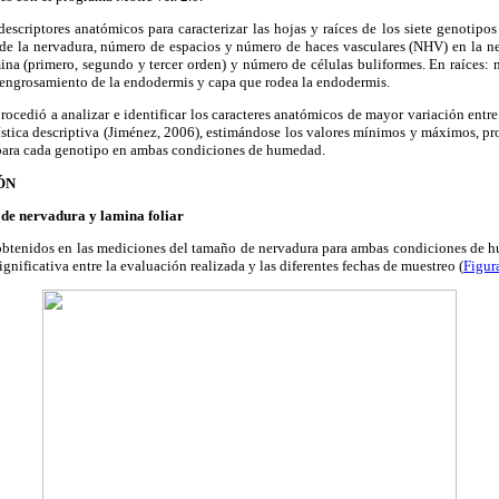
 descriptores anatómicos para caracterizar las hojas y raíces de los siete genotipo
e la nervadura, número de espacios y número de haces vasculares (NHV) en la n
ina (primero, segundo y tercer orden) y número de células buliformes. En raíces:
 engrosamiento de la endodermis y capa que rodea la endodermis.
rocedió a analizar e identificar los caracteres anatómicos de mayor variación entr
adística descriptiva (Jiménez, 2006), estimándose los valores mínimos y máximos, p
, para cada genotipo en ambas condiciones de humedad.
ÓN
 de nervadura y lamina foliar
 obtenidos en las mediciones del tamaño de nervadura para ambas condiciones de h
gnificativa entre la evaluación realizada y las diferentes fechas de muestreo (
Figur