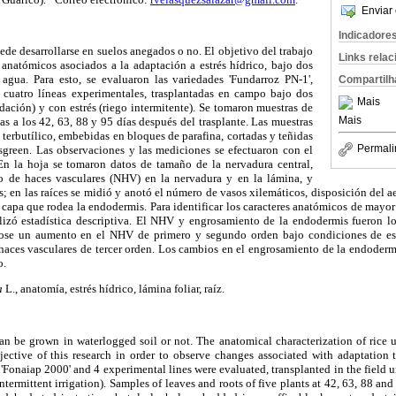
Enviar 
Indicadore
uede desarrollarse en suelos anegados o no. El objetivo del trabajo
Links rela
 anatómicos asociados a la adaptación a estrés hídrico, bajo dos
agua. Para esto, se evaluaron las variedades 'Fundarroz PN-1',
Compartilh
y cuatro líneas experimentales, trasplantadas en campo bajo dos
Mais
ndación) y con estrés (riego intermitente). Se tomaron muestras de
Mais
as a los 42, 63, 88 y 95 días después del trasplante. Las muestras
 terbutílico, embebidas en bloques de parafina, cortadas y teñidas
Permali
tsgreen. Las observaciones y las mediciones se efectuaron con el
n la hoja se tomaron datos de tamaño de la nervadura central,
 de haces vasculares (NHV) en la nervadura y en la lámina, y
; en las raíces se midió y anotó el número de vasos xilemáticos, disposición del
 capa que rodea la endodermis. Para identificar los caracteres anatómicos de mayor
ilizó estadística descriptiva. El NHV y engrosamiento de la endodermis fueron lo
ose un aumento en el NHV de primero y segundo orden bajo condiciones de es
haces vasculares de tercer orden. Los cambios en el engrosamiento de la endodermi
o.
va
L., anatomía, estrés hídrico, lámina foliar, raíz.
can be grown in waterlogged soil or not. The anatomical characterization of ric
ective of this research in order to observe changes associated with adaptation to
, 'Fonaiap 2000' and 4 experimental lines were evaluated, transplanted in the field 
(intermittent irrigation). Samples of leaves and roots of five plants at 42, 63, 88 and