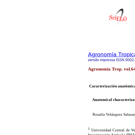
Agronomía Tropic
versão impressa
ISSN
0002
Agronomía Trop. vol.64
Caracterización anatómica 
Anatomical characterizati
Rosalía Velásquez Salazar
1
Universidad Central de V
Investigación Agrícola (INIA