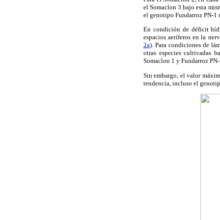
el Somaclon 3 bajo esta misma
el genotipo Fundarroz PN-1 n
En condición de déficit hí
espacios aeríferos en la ner
2a
). Para condiciones de lá
otras especies cultivadas b
Somaclon 1 y Fundarroz PN-1
Sin embargo, el valor máximo
tendencia, incluso el genoti