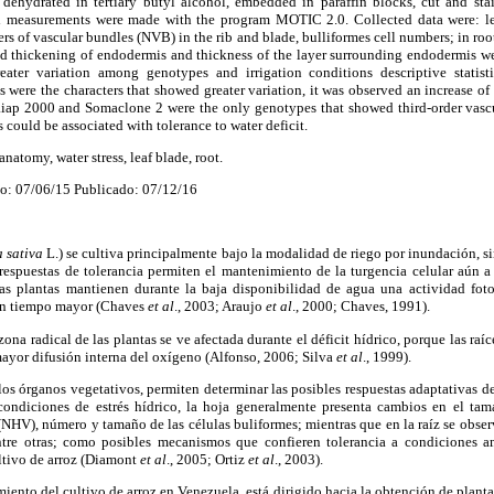
dehydrated in tertiary butyl alcohol, embedded in paraffin blocks, cut and sta
 measurements were made with the program MOTIC 2.0. Collected data were: leaf
s of vascular bundles (NVB) in the rib and blade, bulliformes cell numbers; in ro
 thickening of endodermis and thickness of the layer surrounding endodermis we
reater variation among genotypes and irrigation conditions descriptive stat
 were the characters that showed greater variation, it was observed an increase of
naiap 2000 and Somaclone 2 were the only genotypes that showed third-order vasc
could be associated with tolerance to water deficit.
 anatomy, water stress, leaf blade, root.
o: 07/06/15 Publicado: 07/12/16
a sativa
L.) se cultiva principalmente bajo la modalidad de riego por inundación, si
espuestas de tolerancia permiten el mantenimiento de la turgencia celular aún a 
s plantas mantienen durante la baja disponibilidad de agua una actividad foto
 un tiempo mayor (Chaves
et al
., 2003; Araujo
et al
., 2000; Chaves, 1991).
na radical de las plantas se ve afectada durante el déficit hídrico, porque las raí
ayor difusión interna del oxígeno (Alfonso, 2006; Silva
et al
., 1999).
os órganos vegetativos, permiten determinar las posibles respuestas adaptativas de 
condiciones de estrés hídrico, la hoja generalmente presenta cambios en el tam
NHV), número y tamaño de las células buliformes; mientras que en la raíz se obser
tre otras; como posibles mecanismos que confieren tolerancia a condiciones am
ultivo de arroz (Diamont
et al
., 2005; Ortiz
et al
., 2003).
ento del cultivo de arroz en Venezuela, está dirigido hacia la obtención de plant