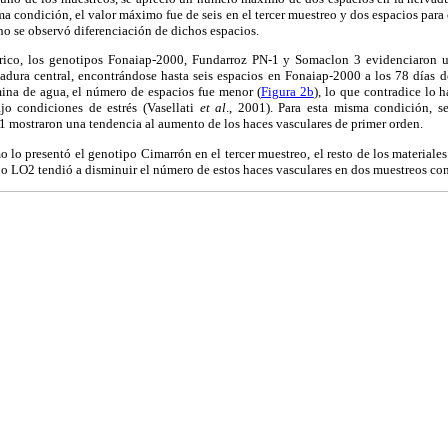
 condición, el valor máximo fue de seis en el tercer muestreo y dos espacios para e
o se observó diferenciación de dichos espacios.
drico, los genotipos Fonaiap-2000, Fundarroz PN-1 y Somaclon 3 evidenciaron
vadura central, encontrándose hasta seis espacios en Fonaiap-2000 a los 78 días d
mina de agua, el número de espacios fue menor (
Figura 2b
), lo que contradice lo 
ajo condiciones de estrés (Vasellati
et al
., 2001). Para esta misma condición, s
 mostraron una tendencia al aumento de los haces vasculares de primer orden.
 lo presentó el genotipo Cimarrón en el tercer muestreo, el resto de los materiales
po LO2 tendió a disminuir el número de estos haces vasculares en dos muestreos con