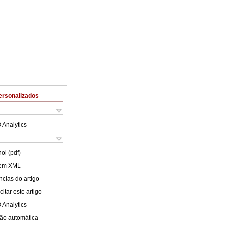
ersonalizados
 Analytics
ol (pdf)
 em XML
cias do artigo
itar este artigo
 Analytics
ão automática