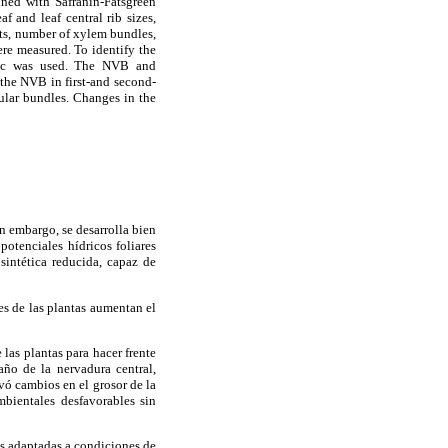
ined with Safranin-Fatsgreen
 and leaf central rib sizes,
ots, number of xylem bundles,
re measured. To identify the
istic was used. The NVB and
 the NVB in first-and second-
ular bundles. Changes in the
n embargo, se desarrolla bien
potenciales hídricos foliares
sintética reducida, capaz de
ces de las plantas aumentan el
las plantas para hacer frente
año de la nervadura central,
vó cambios en el grosor de la
bientales desfavorables sin
as adaptadas a condiciones de