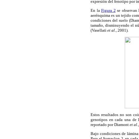
expresión del fenotipo por i
En la
Figura 2
se observan l
aerénquima es un tejido com
condiciones del suelo (Dia
tamaño, disminuyendo el núm
(Vasellati
et al
., 2001).
Estos resultados no son coi
genotipos en cada una de l
reportado por Diamont
et al
.
Bajo condiciones de lámina 
Para el Somaclon 2, en cada