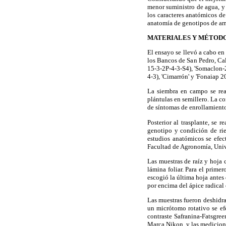
menor suministro de agua, y 
los caracteres anatómicos de 
anatomía de genotipos de arr
MATERIALES Y MÉTOD
El ensayo se llevó a cabo en
los Bancos de San Pedro, Ca
15-3-2P-4-3-S4), 'Somaclon-
4-3), 'Cimarrón' y 'Fonaiap 2
La siembra en campo se real
plántulas en semillero. La co
de síntomas de enrollamiento 
Posterior al trasplante, se 
genotipo y condición de ri
estudios anatómicos se efec
Facultad de Agronomía, Univ
Las muestras de raíz y hoja
lámina foliar. Para el prime
escogió la última hoja antes
por encima del ápice radical
Las muestras fueron deshidra
un micrótomo rotativo se efe
contraste Safranina-Fatsgree
Marca Nikon, y las medicione