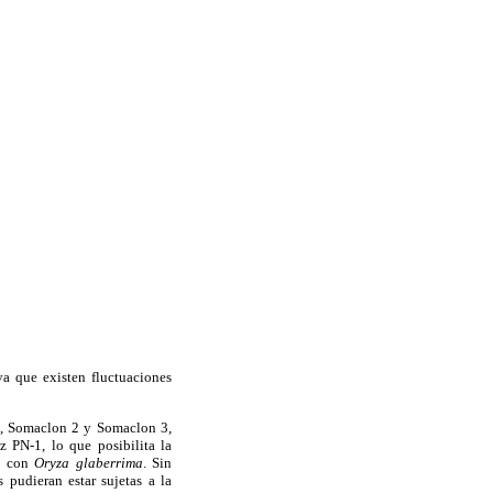
ya que existen fluctuaciones
 1, Somaclon 2 y Somaclon 3,
z PN-1, lo que posibilita la
o con
Oryza glaberrima
. Sin
pudieran estar sujetas a la