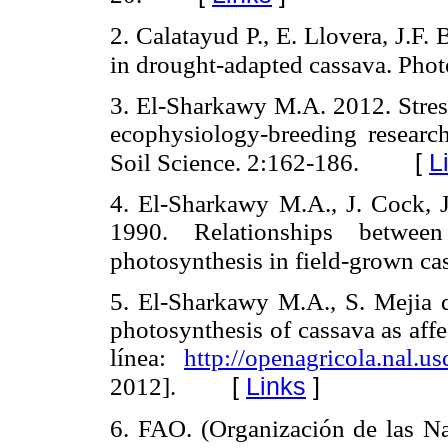
2. Calatayud P., E. Llovera, J.F
in drought-adapted cassava. Phot
3. El-Sharkawy M.A. 2012. Stress
ecophysiology-breeding researc
[
L
Soil Science. 2:162-186.
4. El-Sharkawy M.A., J. Cock, 
1990. Relationships between
photosynthesis in field-grown ca
5. El-Sharkawy M.A., S. Mejia 
photosynthesis of cassava as aff
línea:
http://openagricola.nal
[
Links
]
2012].
6. FAO. (Organización de las Na