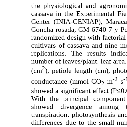
the physiological and agronomi
cassava in the Experimental Fie
Center (INIA-CENIAP), Maracay
Concha rosada, CM 6740-7 y Per
randomized design with factorial
cultivars of cassava and nine mo
replications. The results indic
number of leaves/plant, leaf area,
2
(
cm
), petiole length (cm), phot
-2
-
conductance (mmol CO
m
s
2
showed a significant effect (P≤0
With the principal component 
showed divergence among th
transpiration, photosynthesis an
differences due to the small nu