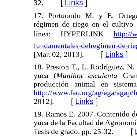
[
Links
]
32.
17. Portuondo M. y E. Ortega
régimen de riego en el cultivo 
línea: HYPERLINK 
http:/
fundamentales-delregimen-de-rieg
[
Links
]
[Mar. 02, 2013].
18. Preston T., L. Rodríguez, N.
yuca (
Manihot esculenta
Cra
producción animal en sistemas
http://www.fao.org/ag/aga/aga
[
Links
]
2012].
19. Ramos E. 2007. Contenido d
yuca de la Facultad de Agronomía
[
Tesis de grado. pp. 25-32.