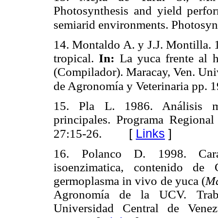
Photosynthesis and yield perfo
semiarid environments.
Photosyn
14. Montaldo A. y J.J. Montilla.
tropical.
In:
La yuca frente al 
(Compilador). Maracay, Ven. Univ
de Agronomía y Veterinaria pp. 1
15. Pla L. 1986. Análisis m
principales. Programa Regional
[
Links
]
27:15-26.
16. Polanco D. 1998. Caract
isoenzimatica, contenido d
germoplasma in vivo de yuca (
Ma
Agronomía de la UCV. Traba
Universidad Central de Venez