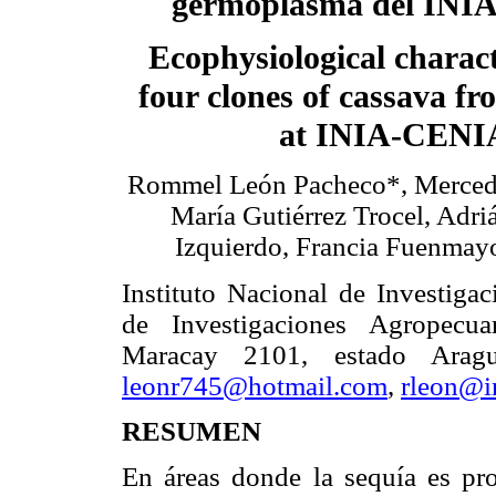
germoplasma del IN
Ecophysiological charact
four clones of cassava f
at INIA-CENI
Rommel León Pacheco*, Mercede
María Gutiérrez Trocel, Adr
Izquierdo, Francia Fuenmay
Instituto Nacional de Investiga
de Investigaciones Agropecu
Maracay 2101, estado Aragua
leonr745@hotmail.com
,
rleon@i
RESUMEN
En áreas donde la sequía es pro