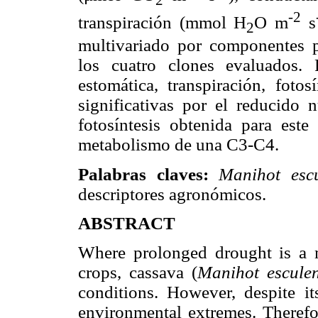
2
-2
transpiración (mmol H
O m
s
2
multivariado por componentes pr
los cuatro clones evaluados. 
estomática, transpiración, foto
significativas por el reducido
fotosíntesis obtenida para est
metabolismo de una C3-C4.
Palabras claves:
Manihot esc
descriptores agronómicos.
ABSTRACT
Where prolonged drought is a m
crops, cassava (
Manihot escule
conditions. However, despite it
environmental extremes. Therefor