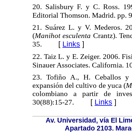
20. Salisbury F. y C. Ross. 199
Editorial Thomson. Madrid. pp. 
21. Suárez L. y V. Mederos. 20
(
Manihot esculenta
Crantz). Ten
[
Links
]
35.
22. Taiz L. y E. Zeiger. 2006. Fi
Sinauer Associates. California. 1
23. Tofiño A., H. Ceballos y
expansión del cultivo de yuca (
M
colombiano a partir de invest
[
Links
]
30(88):15-27.
Av. Universidad, vía El Lim
Apartado 2103. Mara