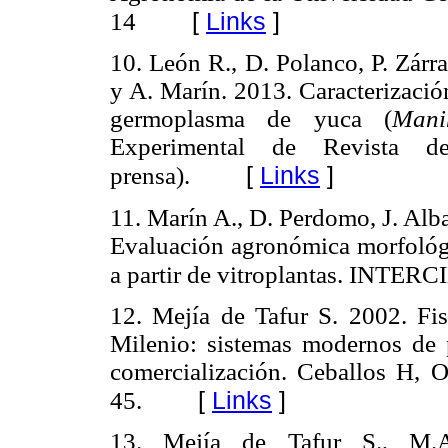
[
Links
]
14
10. León R., D. Polanco, P. Zár
y A. Marín. 2013. Caracterizaci
germoplasma de yuca (
Mani
Experimental de Revista 
[
Links
]
prensa).
11. Marín A., D. Perdomo, J. Alb
Evaluación agronómica morfológi
a partir de vitroplantas. INTER
12. Mejía de Tafur S. 2002. Fis
Milenio: sistemas modernos de p
comercialización.
Ceballos H, O
[
Links
]
45.
13. Mejía de Tafur S., M.