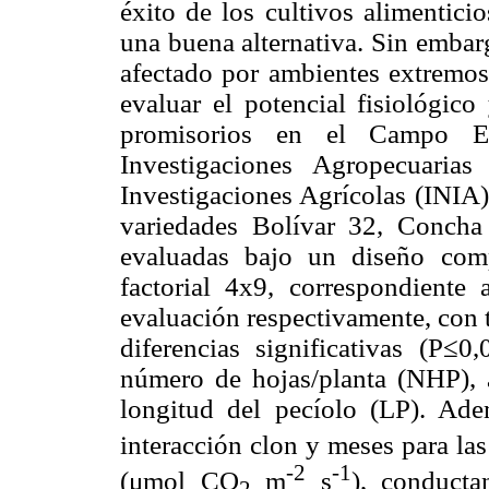
éxito de los cultivos alimenticio
una buena alternativa. Sin embarg
afectado por ambientes extremos.
evaluar el potencial fisiológic
promisorios en el Campo Ex
Investigaciones Agropecuaria
Investigaciones
Agrícolas (INIA)
variedades Bolívar 32, Conch
evaluadas bajo un diseño comp
factorial 4x9, correspondient
evaluación respectivamente, con t
diferencias significativas (P≤0,
número de hojas/planta (NHP), á
longitud del pecíolo (LP). Ade
interacción clon y meses para la
-2
-1
(μmol CO
m
s
), conduct