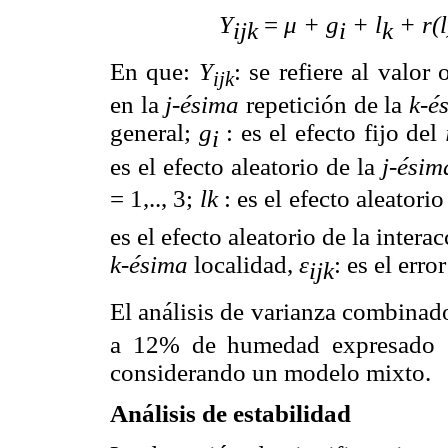
Y
=
μ + g
+ l
+ r(l
ijk
i
k
En que:
Y
: se refiere al valor
ijk
en la
j-ésima
repetición de la
k-é
general;
g
: es el efecto fijo del
i
es el efecto aleatorio de la
j-ési
= 1,.., 3;
l
k
: es el efecto aleatori
es el efecto aleatorio de la intera
k-ésima
localidad,
ε
: es el err
ijk
El análisis de varianza combinad
a 12% de humedad expresado 
considerando un modelo mixto.
Análisis de estabilidad