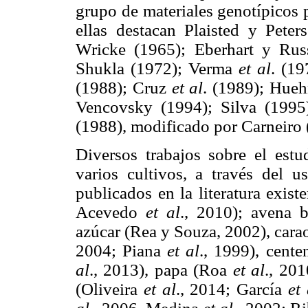
grupo de materiales genotípicos 
ellas destacan Plaisted y Pete
Wricke (1965); Eberhart y Russ
Shukla (1972); Verma
et al
. (19
(1988); Cruz
et al
. (1989); Hueh
Vencovsky (1994); Silva (1995
(1988), modificado por Carneiro 
Diversos trabajos sobre el estu
varios cultivos, a través del u
publicados en la literatura exi
Acevedo
et al
., 2010); avena 
azúcar (Rea y Souza, 2002), cara
2004; Piana
et al
., 1999), cente
al
., 2013), papa (Roa
et al
., 201
(Oliveira
et al
., 2014; García
et 