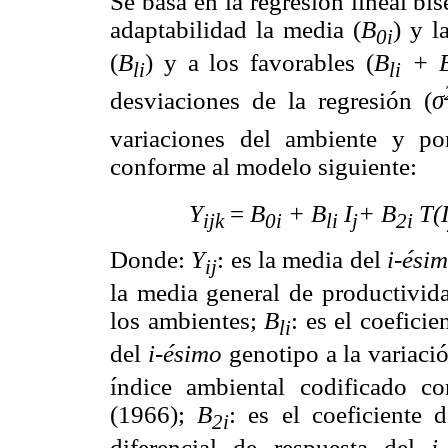
Se basa en la regresión lineal b
adaptabilidad la media (
B
) y l
0i
(
B
) y a los favorables (
B
+ 
li
li
desviaciones de la regresión (
σ
variaciones del ambiente y por
conforme al modelo siguiente:
Y
=
B
+
B
I
+
B
T(
ijk
0i
li
j
2i
Donde:
Y
: es la media del
i-ési
ij
la media general de productivid
los ambientes;
B
: es el coefici
li
del
i-ésimo
genotipo a la variaci
índice ambiental codificado c
(1966);
B
: es el coeficiente 
2i
diferencial de respuesta del
i