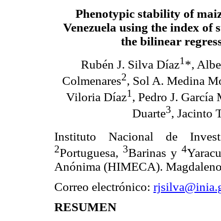
Phenotypic stability of mai
Venezuela using the index of 
the bilinear regres
1
Rubén J. Silva Díaz
*, Albe
2
Colmenares
, Sol A. Medina Mo
1
Viloria Díaz
, Pedro J. García
3
Duarte
, Jacinto 
Instituto Nacional de Inves
2
3
4
Portuguesa,
Barinas y
Yaracu
Anónima (HIMECA). Magdaleno, 
Correo electrónico:
rjsilva@inia.
RESUMEN