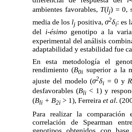
ambientes favorables,
T
(
l
)
=
0
, 
j
2
media de los
l
positiva,
σ
δ
: es 
j
i
del
i-ésimo
genotipo a la vari
experimental del análisis combin
adaptabilidad y estabilidad fue 
En esta metodología el genot
rendimiento (
B
superior a la 
0i
2
ajuste del modelo (
σ
δ
=
0
y
i
desfavorables (
B
<
1
) y respon
li
(
B
+ B
>
1
), Ferreira
et al
. (20
li
2i
Para realizar la comparación 
correlación de Spearman entr
genotipos obtenidos con base