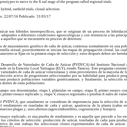
genotypes to move to the fi nal stage of the program called regional trials.
 hybrid, outfield trials, clonal selection.
o: 22/07/16 Publicado: 31/03/17
zúcar son híbridos interespecíficos, que se originan de un proceso de hibridació
 adaptados a diferentes condiciones agroecológicas y con resistencia a las princi
 a aquellos que se encuentren en proceso de deterioro.
as de mejoramiento genético de caña de azúcar, comienza normalmente en una pobl
milla sexual; posteriormente se inician las etapas de propagación clonal, las cual
racteres se fijan en la primera etapa de selección y estos después deben ser hereda
Desarrollo de Variedades de Caña de Azúcar (PVDVCA) del Instituto Nacional d
 sede en la Estación Local Yaritagua (ELY), estado Yaracuy. Este programa consis
ariedades de caña de azúcar venezolanas y otras provenientes de la mayoría de lo
lección activa de progenitores seleccionados por su habilidad para producir prog
para producir poblaciones variables genéticamente, y finalmente; la selección e
s dentro de estas poblaciones.
campo son denominadas: etapa I, plántulas en campo; etapa II, primer ensayo com
 primer ensayo replicado y; etapa V, ensayos regionales o pruebas fi nales de varie
del PVDVCA, que usualmente se consideran de importancia para la selección de 
 rendimiento en toneladas de caña y azúcar; apariencia de la planta (cañas er
insectos plagas y; usos alternos (agrocombustibles, cogeneración y forrajes).
ensayo replicado, es una prueba de rendimiento y es aquella que precede a los en
y los criterios de selección: producción de azúcar, toneladas de caña para produ
etivo de este trabajo fue seleccionar clones experimentales de caña de azúcar 