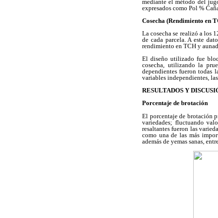
mediante el método del jug
expresados como Pol % Caña (
Cosecha (Rendimiento en 
La cosecha se realizó a los
de cada parcela. A este dato
rendimiento en TCH y aunado
El diseño utilizado fue blo
cosecha, utilizando la pru
dependientes fueron todas l
variables independientes, las
RESULTADOS Y DISCUSI
Porcentaje de brotación
El porcentaje de brotación p
variedades; fluctuando va
resaltantes fueron las vari
como una de las más importa
además de yemas sanas, entre