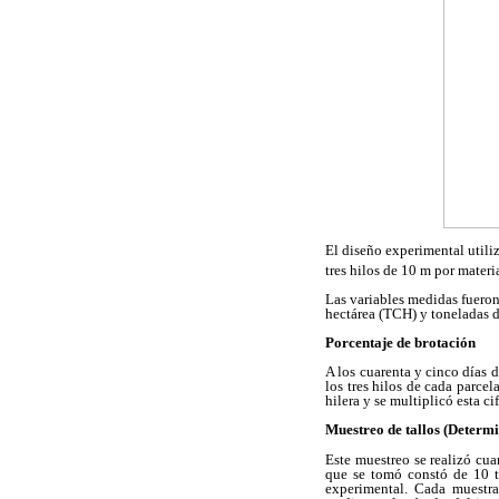
El diseño experimental utili
tres hilos de 10 m por materi
Las variables medidas fueron
hectárea (TCH) y toneladas d
Porcentaje de brotación
A los cuarenta y cinco días 
los tres hilos de cada parce
hilera y se multiplicó esta cif
Muestreo de tallos (Determ
Este muestreo se realizó cua
que se tomó constó de 10 ta
experimental. Cada muestra