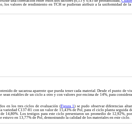
existe una correlación entre estos dos factores (0,15 y 0,45 de probabilidad,
Cuadr
o, los valores de rendimiento en TCH se pudieran atribuir a la uniformidad de la
ontenido de sacarosa aparente que pueda tener cada material. Desde el punto de vi
e sean estables de un ciclo a otro y con valores por encima de 14%, para considerar
dos en los tres ciclos de evaluación (
Figura 1
) se pudo observar diferencias alta
 la variedad C137-81 con un valor de 15,43% de Pol, para el ciclo planta seguida
de 14,80%. Los testigos para este ciclo presentaron un promedio de 12,92%, po
e estuvo en 13,77% de Pol, demostrando la calidad de los materiales en este ciclo.