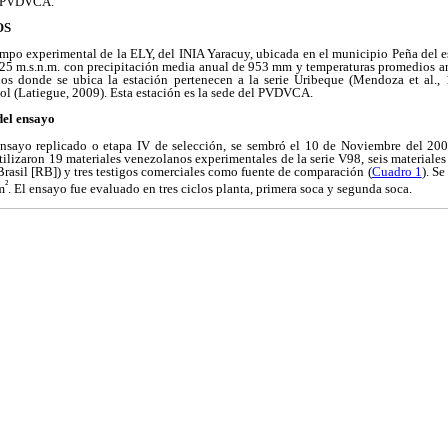
el PVDVCA.
OS
campo experimental de la ELY, del INIA Yaracuy, ubicada en el municipio Peña del e
 325 m.s.n.m. con precipitación media anual de 953 mm y temperaturas promedios a
os donde se ubica la estación pertenecen a la serie Uribeque (Mendoza et al.,
 sol (Latiegue, 2009). Esta estación es la sede del PVDVCA.
del ensayo
ensayo replicado o etapa IV de selección, se sembró el 10 de Noviembre del 200
tilizaron 19 materiales venezolanos experimentales de la serie V98, seis materiales
Brasil [RB]) y tres testigos comerciales como fuente de comparación (
Cuadro 1
). S
²
m
. El ensayo fue evaluado en tres ciclos planta, primera soca y segunda soca.