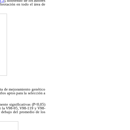
o 3
), difiriendo de los autores
 brotación en todo el área de
sta de mejoramiento genético
los aptos para la selección a
mente significativas (P<0,05)
 de la V98-95, V98-119 y V98-
r debajo del promedio de los