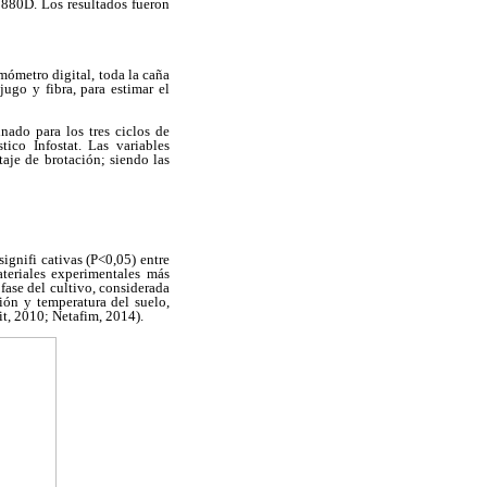
880D. Los resultados fueron
ómetro digital, toda la caña
jugo y fibra, para estimar el
nado para los tres ciclos de
ico Infostat. Las variables
aje de brotación; siendo las
ignifi cativas (P<0,05) entre
eriales experimentales más
a fase del cultivo, considerada
ión y temperatura del suelo,
it, 2010; Netafim, 2014).