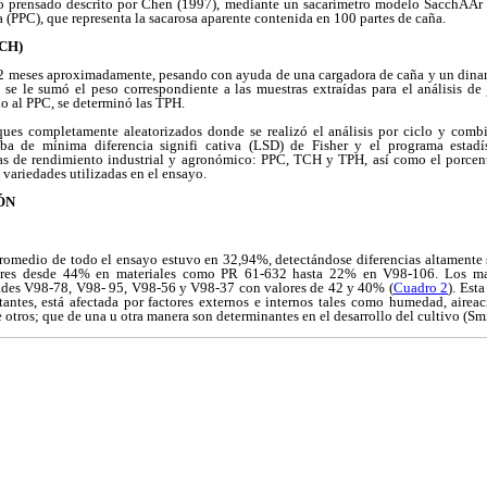
o prensado descrito por Chen (1997), mediante un sacarímetro modelo SacchAAr 
PPC), que representa la sacarosa aparente contenida en 100 partes de caña.
TCH)
 12 meses aproximadamente, pesando con ayuda de una cargadora de caña y un dinam
 se le sumó el peso correspondiente a las muestras extraídas para el análisis de 
 al PPC, se determinó las TPH.
ques completamente aleatorizados donde se realizó el análisis por ciclo y combi
eba de mínima diferencia signifi cativa (LSD) de Fisher y el programa estadíst
as de rendimiento industrial y agronómico: PPC, TCH y TPH, así como el porcent
 variedades utilizadas en el ensayo.
ÓN
romedio de todo el ensayo estuvo en 32,94%, detectándose diferencias altamente s
lores desde 44% en materiales como PR 61-632 hasta 22% en V98-106. Los mat
edades V98-78, V98- 95, V98-56 y V98-37 con valores de 42 y 40% (
Cuadro 2
). Est
ntes, está afectada por factores externos e internos tales como humedad, aireac
 otros; que de una u otra manera son determinantes en el desarrollo del cultivo (Sm