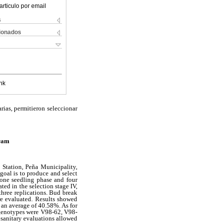
articulo por email
s
cionados
nk
rias, permitieron seleccionar
ram
Station, Peña Municipality,
 goal is to produce and select
, one seedling phase and four
ted in the selection stage IV,
three replications. Bud break
re evaluated. Results showed
 an average of 40.58%. As for
l genotypes were V98-62, V98-
osanitary evaluations allowed