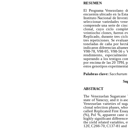
RESUMEN
El Programa Venezolano d
encuentra ubicado en la Esta
Instituto Nacional de Invest
seleccionar variedades ven
comprende una serie de cinco
clonal, cuyo ciclo compl
veintiocho clones, fueron e
Replicado, durante tres cicl
tres repeticiones. Se evalua
toneladas de caña por hectá
indicaron diferencias altamen
V98-78, V98-95, V98-56 y V
rendimiento, especialmente
superando a los testigos c
por encima de las 20 TPH, pa
estos genotipos experimental
Palabras clave:
Saccharum
Sug
ABSTRACT
The Venezuelan Sugarcane V
state of Yaracuy, and it is a
Venezuelan varieties of suga
clonal selection phases, whos
called Replicated First Essa
(%), Pol %, apparent cane o
highly significant differenc
the yield related variables,
120, C266-70, C137-81 and V9