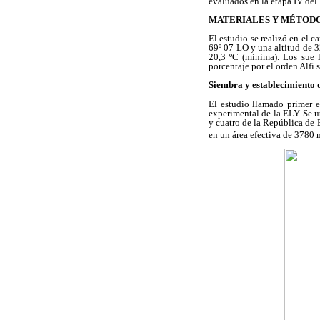
evaluados en la etapa IV d
MATERIALES Y MÉTOD
El estudio se realizó en el 
69º 07 LO y una altitud de
20,3 ºC (mínima). Los sue l
porcentaje por el orden Alfi
Siembra y establecimiento 
El estudio llamado primer 
experimental de la ELY. Se u
y cuatro de la República de 
en un área efectiva de 3780 