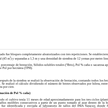
zado fue bloques completamente aleatorizados con tres repeticiones. Se establecier
²
al (45 m
) y separadas a 1,5 m y una densidad de siembra de 12 yemas por metro line
 porcentaje de brotación, Sólidos solubles totales (°Brix), Pol % caña o sacarosa ap
e Pol por hectárea (TPH).
después de la siembra se realizó la observación de brotación, contando todos los br
la. Se realizó el cálculo dividiendo el número de brotes observados por hilera, ent
ra por cien.
inación de Pol % caña)
ndo el cultivo tenía 11 meses de edad aproximadamente para los tres ciclos (plant
llos molibles consecutivos a partir de un punto tomado al azar dentro de la hi
 fue identificada y enviada al laboratorio de tallos del INIA Yaracuy, donde 