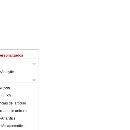
Personalizados
 Analytics
l (pdf)
lo en XML
cias del artículo
itar este artículo
 Analytics
ción automática