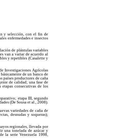
n y selección, con el fin de
pales enfermedades e insectos
ación de plántulas variables
es van a variar de acuerdo al
bles y repetibles (Casalette y
e Investigaciones Agrícolas
te básicamente de un banco de
s países productores de caña
enie de calidad; una fase de
n etapas consecutivas de los
parativo; etapa III, segundo
dades (De Sousa et al., 2008).
nuevas variedades de caña de
ectas, desnudas y soqueras);
sayos regionales, llevada por
cir una tonelada de azúcar y
de la serie Venezuela 1998,