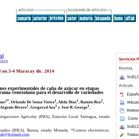
al
Servicios 
192X
Revista
 no.3-4 Maracay dic. 2014
SciELO
Articulo
nes experimentales de caña de azúcar
en etapas
rama venezolano para el desarrollo
de variedades
Españo
1*
1
1
2
nas
, Orlando De Sousa Vieira
, Alida Díaz
, Ramón Rea
,
Articu
1
1
1
, Argenis Rivero
, Gregoryd Aza
y José R. George
.
Referen
stigaciones Agrícolas (INIA), Estación Local Yaritagua, estado
Como c
SciELO
nzados (IDEA), Baruta, estado Miranda. *Correos electrónicos:
rab@hotmail.com
.
Traduc