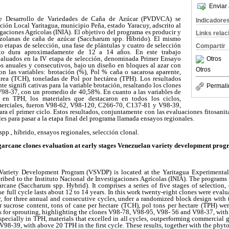
Enviar 
e Desarrollo de Variedades de Caña de Azúcar (PVDVCA) se
Indicadore
ción Local Yaritagua, municipio Peña, estado Yaracuy, adscrito al
igaciones Agrícolas (INIA). El objetivo del programa es producir y
Links rela
ezolanas de caña de azúcar (Saccharum spp. Híbrido). El mismo
 etapas de selección, una fase de plántulas y cuatro de selección
Compartir
eto dura aproximadamente de 12 a 14 años. En este trabajo
valuados en la IV etapa de selección, denominada Primer Ensayo
Otros
os anuales y consecutivos, bajo un diseño en bloques al azar con
Otros
ron las variables: brotación (%), Pol % caña o sacarosa aparente,
rea (TCH), toneladas de Pol por hectárea (TPH). Los resultados
te signifi cativas para la variable brotación, resaltando los clones
Permali
98-37, con un promedio de 40,58%. En cuanto a las variables de
 en TPH, los materiales que destacaron en todos los ciclos,
omerciales, fueron V98-62, V98-120, C266-70, C137-81 y V98-39,
ra el primer ciclo. Estos resultados, conjuntamente con las evaluaciones fitosanita
es para pasar a la etapa final del programa llamada ensayos regionales.
spp., híbrido, ensayos regionales, selección clonal.
arcane clones evaluation at early stages
Venezuelan variety development prog
ariety Development Program (VSVDP) is located at the Yaritagua Experimental 
scribed to the Instituto Nacional de Investigaciones Agrícolas (INIA). The programs
rcane (Saccharum spp. Hybrid). It comprises a series of five stages of selection
e full cycle lasts about 12 to 14 years. In this work twenty-eight clones were evalua
y, for three annual and consecutive cycles, under a randomized block design with 
r sucrose content, tons of cane per hectare (TCH), pol tons per hectare (TPH) we
es for sprouting, highlighting the clones V98-78, V98-95, V98- 56 and V98-37, with
 especially in TPH, materials that excelled in all cycles, outperforming commercia
8-39, with above 20 TPH in the first cycle. These results, together with the phyt