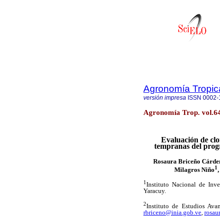
Agronomía Tropic
versión impresa
ISSN
0002-
Agronomía Trop. vol.64
Evaluación de clo
tempranas del prog
Rosaura Briceño Cárde
1
Milagros Niño
1
Instituto Nacional de Inve
Yaracuy.
2
Instituto de Estudios Ava
rbriceno@inia.gob.ve
,
rosau