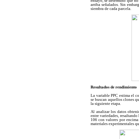
ensayo, se determinó que no 
arriba señalados. Sin embarg
siembra de cada parcela.
Resultados de rendimiento
La variable PPC estima el c
se buscan aquellos clones qu
la siguiente etapa.
Al analizar los datos obteni
entre variedades, resaltando
106 con valores por encima 
materiales experimentales qu