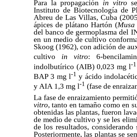
Para la propagación
in vitro
s
Instituto de Biotecnología de P
Abreu de Las Villas, Cuba (2005
ápices de plátano Hartón (
Mus
del banco de germoplasma del I
en un medio de cultivo conforma
Skoog (1962), con adición de auxi
cultivo
in vitro
: 6-bencilam
-1
indolbutírico (AIB) 0,023 mg l
-1
BAP 3 mg l
y ácido indolacéti
-1
y AIA 1,3 mg l
(fase de enraiza
La fase de enraizamiento permit
vitro
, tanto en tamaño como en su
obtenidas las plantas, fueron lav
de medio de cultivo y se les elim
de los resultados, considerando 
Posteriormente, las plantas se se