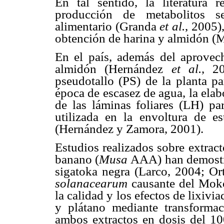
En tal sentido, la literatura 
producción de metabolitos se
alimentario (Granda
et al.
, 2005)
obtención de harina y almidón 
En el país, además del aprovec
almidón (Hernández
et al.
, 2
pseudotallo (PS) de la planta pa
época de escasez de agua, la ela
de las láminas foliares (LH) par
utilizada en la envoltura de e
(Hernández y Zamora, 2001).
Estudios realizados sobre extrac
banano (
Musa
AAA) han demostra
sigatoka negra (Larco, 2004; Ort
solanacearum
causante del Mok
la calidad y los efectos de lixivi
y plátano mediante transformac
ambos extractos en dosis del 10