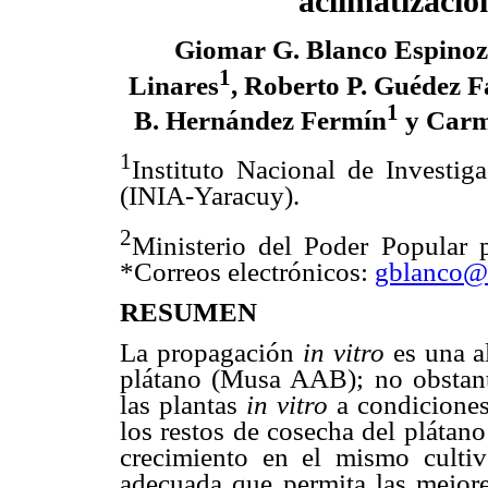
aclimatizació
Giomar G. Blanco Espino
1
Linares
, Roberto P. Guédez F
1
B. Hernández Fermín
y Carm
1
Instituto Nacional de Investig
(INIA-Yaracuy).
2
Ministerio del Poder Popular p
*Correos electrónicos:
gblanco@i
RESUMEN
La propagación
in vitro
es una al
plátano (Musa AAB); no obstante
las plantas
in vitro
a condiciones
los restos de cosecha del plátan
crecimiento en el mismo cultiv
adecuada que permita las mejore