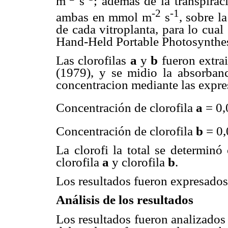
m
s
; ademas de la transpirac
-2
-1
ambas en mmol m
s
, sobre l
de cada vitroplanta, para lo cual
Hand-Held Portable Photosynthes
Las clorofilas
a
y
b
fueron extra
(1979), y se midio la absorban
concentracion mediante las expre
Concentración de clorofila
a
= 0
Concentración de clorofila
b
= 0
La clorofi la total se determin
clorofila
a
y clorofila
b
.
Los resultados fueron expresados
Análisis de los resultados
Los resultados fueron analizados 