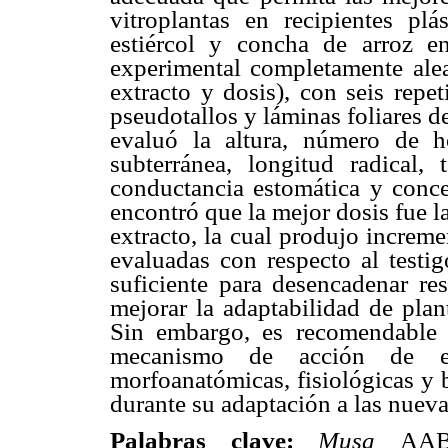
vitroplantas en recipientes pl
estiércol y concha de arroz e
experimental completamente aleat
extracto y dosis), con seis repe
pseudotallos y láminas foliares d
evaluó la altura, número de h
subterránea, longitud radical, t
conductancia estomática y conce
encontró que la mejor dosis fue 
extracto, la cual produjo increm
evaluadas con respecto al testi
suficiente para desencadenar re
mejorar la adaptabilidad de plan
Sin embargo, es recomendable co
mecanismo de acción de est
morfoanatómicas, fisiológicas y 
durante su adaptación a las nuev
Palabras clave:
Musa
AAB