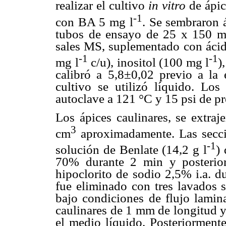
realizar el cultivo
in vitro
de ápi
-1
con BA 5 mg l
. Se sembraron 
tubos de ensayo de 25 x 150 m
sales MS, suplementado con ácido
-1
-1
mg l
c/u), inositol (100 mg l
)
calibró a 5,8±0,02 previo a la 
cultivo se utilizó líquido. Los
autoclave a 121 °C y 15 psi de p
Los ápices caulinares, se extraj
3
cm
aproximadamente. Las secci
-1
solución de Benlate (14,2 g l
)
70% durante 2 min y posterio
hipoclorito de sodio 2,5% i.a. d
fue eliminado con tres lavados s
bajo condiciones de flujo laminar
caulinares de 1 mm de longitud y
el medio líquido. Posteriormente