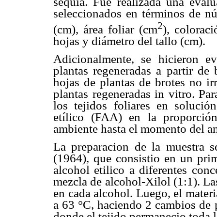
sequía. Fue realizada una eval
seleccionados en términos de nú
2
(cm), área foliar (cm
), colorac
hojas y diámetro del tallo (cm).
Adicionalmente, se hicieron e
plantas regeneradas a partir de 
hojas de plantas de brotes no ir
plantas regeneradas in vitro. Pa
los tejidos foliares en solució
etílico (FAA) en la proporció
ambiente hasta el momento del an
La preparacion de la muestra s
(1964), que consistio en un prim
alcohol etilico a diferentes con
mezcla de alcohol-Xilol (1:1). L
en cada alcohol. Luego, el materia
a 63 °C, haciendo 2 cambios de 
donde el tejido permanecio toda 