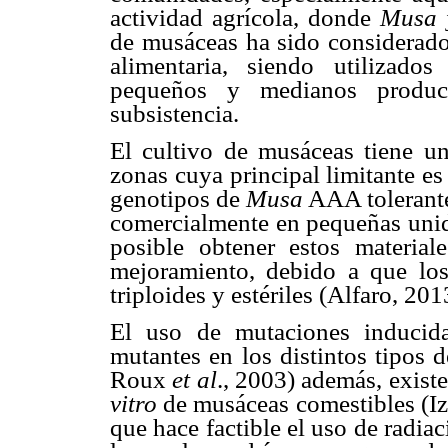
actividad agrícola, donde
Musa
j
de musáceas ha sido considerado 
alimentaria, siendo utilizado
pequeños y medianos product
subsistencia.
El cultivo de musáceas tiene un
zonas cuya principal limitante es
genotipos de
Musa
AAA tolerantes
comercialmente en pequeñas unida
posible obtener estos material
mejoramiento, debido a que los
triploides y estériles (Alfaro, 2
El uso de mutaciones inducid
mutantes en los distintos tipos
Roux
et al
., 2003) además, exist
vitro
de musáceas comestibles (I
que hace factible el uso de radia