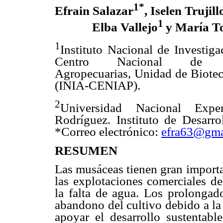
1*
Efrain Salazar
, Iselen Trujill
1
Elba Vallejo
y María T
1
Instituto Nacional de Investiga
Centro Nacional de Inv
Agropecuarias, Unidad de Biotec
(INIA-CENIAP).
2
Universidad Nacional Expe
Rodríguez. Instituto de Desarr
*Correo electrónico:
efra63@gma
RESUMEN
Las musáceas tienen gran importa
las explotaciones comerciales de
la falta de agua. Los prolongad
abandono del cultivo debido a la 
apoyar el desarrollo sustentabl