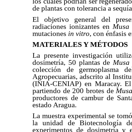
los cuales podrían ser regenerad
de plantas con tolerancia a sequía
El objetivo general del prese
radiaciones ionizantes en
Musa
mutaciones
in vitro
, con énfasis e
MATERIALES Y MÉTODOS
La presente investigación utili
dosimetría, 50 plantas de
Mus
colección de germoplasma del
Agropecuarias, adscrito al Instit
(INIA-CENIAP) en Maracay. El r
partiendo de 200 brotes de
Mus
productores de cambur de Sant
estado Aragua.
La muestra experimental se tomó
la unidad de Biotecnología d
experimentos de dosimetría y e