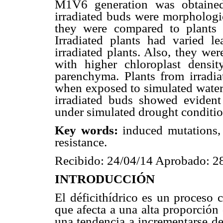
M1V6 generation was obtain
irradiated buds were morphologic
they were compared to plants r
Irradiated plants had varied l
irradiated plants. Also, they we
with higher chloroplast densi
parenchyma. Plants from irradia
when exposed to simulated water 
irradiated buds showed evident
under simulated drought conditio
Key words:
induced mutations
resistance.
Recibido: 24/04/14 Aprobado: 2
INTRODUCCIÓN
El déficithídrico es un proceso
que afecta a una alta proporción
una tendencia a incrementarse de