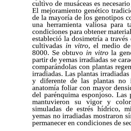
cultivo de musáceas es necesario 
El mejoramiento genético tradicio
de la mayoría de los genotipos c
una herramienta valiosa para ta
condiciones para obtener material
estableció la dosimetría a travé
cultivadas
in vitro
, el medio d
8000. Se obtuvo
in vitro
la gen
partir de yemas irradiadas se ca
comparándolas con plantas rege
irradiadas. Las plantas irradiada
y diferente de las plantas no 
anatomía foliar con mayor densi
del parénquima esponjoso. Las p
mantuvieron su vigor y color
simuladas de estrés hídrico, m
yemas no irradiadas mostraron sín
permanecer en condiciones de se