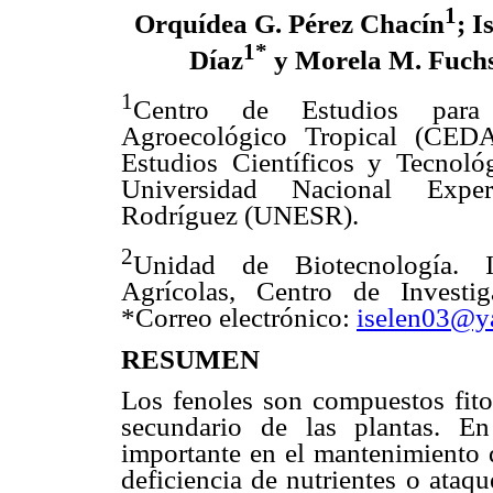
1
Orquídea G. Pérez Chacín
; I
1*
Díaz
y Morela M. Fuch
1
Centro de Estudios para 
Agroecológico Tropical (CEDAT
Estudios Científicos y Tecnol
Universidad Nacional Expe
Rodríguez (UNESR).
2
Unidad de Biotecnología. In
Agrícolas, Centro de Investi
*Correo electrónico:
iselen03@y
RESUMEN
Los fenoles son compuestos fit
secundario de las plantas. E
importante en el mantenimiento d
deficiencia de nutrientes o ataq