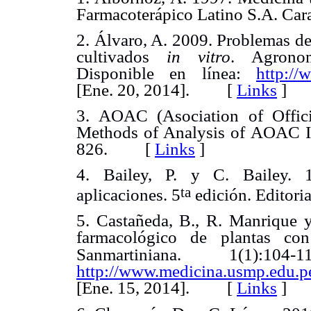
Farmacoterápico Latino S.A. C
2. Álvaro, A. 2009. Problemas de
cultivados
in vitro
. Agronom
Disponible en línea:
http:/
[Ene. 20, 2014]. [
Links
]
3. AOAC (Asociation of Officia
Methods of Analysis of AOAC In
826. [
Links
]
4. Bailey, P. y C. Bailey. 
ta
aplicaciones. 5
edición. Editor
5. Castañeda, B., R. Manrique y
farmacológico de plantas con
Sanmartiniana. 1(1):104-11
http://www.medicina.usmp.edu.
[Ene. 15, 2014]. [
Links
]