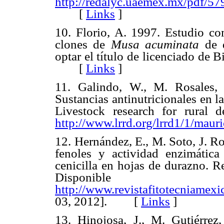
http://redalyc.uaemex.mx/pdf/5
[
Links
]
10. Florio, A. 1997. Estudio co
clones de
Musa acuminata
de 
optar el título de licenciado de 
[
Links
]
11. Galindo, W., M. Rosales,
Sustancias antinutricionales en 
Livestock research for rural d
h
ttp://www.lrrd.org/lrrd1/1/maur
12. Hernández, E., M. Soto, J. R
fenoles y actividad enzimátic
cenicilla en hojas de durazno. R
Disponib
http://www.revistafitotecniamex
03, 2012]. [
Links
]
13. Hinojosa, J., M. Gutiérrez,