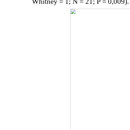
Whitney = 1; N = 21; P = 0,009).