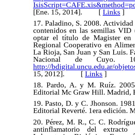
IsisScript=CAFE.xis&method=
[Ene. 15, 2014]. [
Links
]
17. Paladino, S. 2008. Actividad
contenidos en las semillas VID 
optar el título de Magister en
Regional Cooperativo en Alimen
La Rioja, San Juan y San Luis. F
Nacional de Cuyo. 10
http://bdigital.uncu.edu.ar/objet
15, 2012]. [
Links
]
18. Pardo, A. y M. Ruíz. 2005
Editorial Mc Graw Hill. Madri
19. Pasto, D. y C. Jhonson. 1981
Editorial Reverté. 1era edició
20. Pérez, M. R., C. C. Rodrígu
antinflamatorio del extract