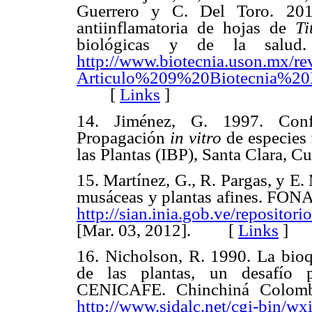
Guerrero y C. Del Toro. 2012
antiinflamatoria de hojas de
Ti
biológicas y de la salud. 
http://www.biotecnia.uson.mx/rev
Articulo%209%20Biotecnia%2
[
Links
]
14. Jiménez, G. 1997. Confe
Propagación
in vitro
de especies 
las Plantas (IBP), Santa Clara
15. Martínez, G., R. Pargas, y E.
musáceas y plantas afines. FONA
http://sian.inia.gob.ve/reposito
[Mar. 03, 2012]. [
Links
]
16. Nicholson, R. 1990. La bioq
de las plantas, un desafío p
CENICAFE. Chinchiná Colombia
http://www.sidalc.net/cgi-bin/wxi