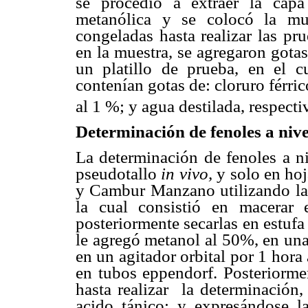
se procedió a extraer la capa 
metanólica y se colocó la mu
congeladas hasta realizar las pru
en la muestra, se agregaron gota
un platillo de prueba, en el c
contenían gotas de: cloruro férri
al 1 %; y agua destilada, respect
Determinación de fenoles a nive
La determinación de fenoles a ni
pseudotallo
in vivo,
y solo en ho
y Cambur Manzano utilizando 
la cual consistió en macerar 
posteriormente secarlas en estufa
le agregó metanol al 50%, en un
en un agitador orbital por 1 hora 
en tubos eppendorf. Posteriorme
hasta realizar la determinación,
acido tánico; y expresándose 