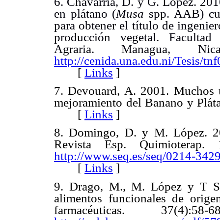
6. Chavarría, D. y G. López. 201
en plátano (
Musa
spp. AAB) cul
para obtener el título de ingeni
producción vegetal. Facultad
Agraria. Managua, Nic
http://cenida.una.edu.ni/Tesis/t
[
Links
]
7. Devouard, A. 2001. Muchos
mejoramiento del Banano y Pláta
[
Links
]
8. Domingo, D. y M. López. 20
Revista Esp. Quimioterap. 1
http://www.seq.es/seq/0214-3429
[
Links
]
9. Drago, M., M. López y T S
alimentos funcionales de orige
farmacéuticas. 37(4):