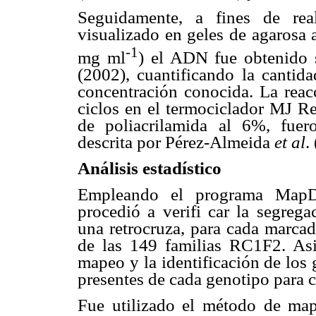
Seguidamente, a fines de re
visualizado en geles de agarosa 
-1
mg ml
) el ADN fue obtenido
(2002), cuantificando la canti
concentración conocida. La reac
ciclos en el termociclador MJ Re
de poliacrilamida al 6%, fuer
descrita por Pérez-Almeida
et al
.
Análisis estadístico
Empleando el programa MapDis
procedió a verifi car la segrega
una retrocruza, para cada marcad
de las 149 familias RC1F2. Asi
mapeo y la identificación de los 
presentes de cada genotipo para 
Fue utilizado el método de ma