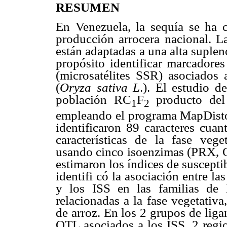
RESUMEN
En Venezuela, la sequía se ha c
producción arrocera nacional. La
están adaptadas a una alta suple
propósito identificar marcadore
(microsatélites SSR) asociados a
(
Oryza sativa L
.). El estudio d
población RC
F
producto de
1
2
empleando el programa MapDisto 
identificaron 89 caracteres cuan
características de la fase vege
usando cinco isoenzimas (PRX,
estimaron los índices de suscepti
identifi có la asociación entre las
y los ISS en las familias de l
relacionadas a la fase vegetativ
de arroz. En los 2 grupos de lig
QTL asociados a los ISS, 2 regio