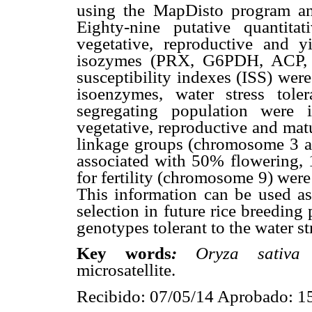
using the MapDisto program an
Eighty-nine putative quantita
vegetative, reproductive and yi
isozymes (PRX, G6PDH, ACP,
susceptibility indexes (ISS) wer
isoenzymes, water stress tol
segregating population were i
vegetative, reproductive and matu
linkage groups (chromosome 3 an
associated with 50% flowering, 
for fertility (chromosome 9) w
This information can be used as 
selection in future rice breeding
genotypes tolerant to the water st
Key words
:
Oryza sativ
microsatellite.
Recibido: 07/05/14 Aprobado: 1