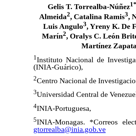
1
Gelis T. Torrealba-Núñez
2
3
Almeida
, Catalina Ramis
, 
3
Luis Angulo
, Yreny K. De 
2
Marín
, Oralys C. León Brit
Martínez Zapat
1
Instituto Nacional de Investig
(INIA-Guárico),
2
Centro Nacional de Investigaci
3
Universidad Central de Venezue
4
INIA-Portuguesa,
5
INIA-Monagas. *Correos elec
gtorrealba@inia.gob.ve