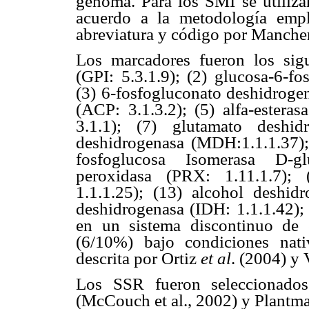
genoma. Para los SMI se utiliza
acuerdo a la metodología emp
abreviatura y código por Manche
Los marcadores fueron los sigu
(GPI: 5.3.1.9); (2) glucosa-6-f
(3) 6-fosfogluconato deshidrogen
(ACP: 3.1.3.2); (5) alfa-esteras
3.1.1); (7) glutamato deshid
deshidrogenasa (MDH:1.1.1.37);
fosfoglucosa Isomerasa D-glu
peroxidasa (PRX: 1.11.1.7); 
1.1.1.25); (13) alcohol deshidr
deshidrogenasa (IDH: 1.1.1.42);
en un sistema discontinuo de e
(6/10%) bajo condiciones nat
descrita por Ortiz
et al
. (2004) y 
Los SSR fueron seleccionad
(McCouch et al., 2002) y Plantm