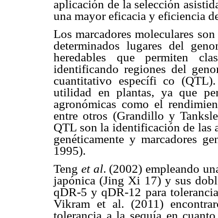
aplicación de la selección asist
una mayor eficacia y eficiencia d
Los marcadores moleculares son
determinados lugares del geno
heredables que permiten clas
identificando regiones del geno
cuantitativo específi co (QTL)
utilidad en plantas, ya que per
agronómicas como el rendimiento
entre otros (Grandillo y Tanksl
QTL son la identificación de las
genéticamente y marcadores ge
1995).
Teng
et al
. (2002) empleando una
japónica (Jing Xi 17) y sus dobl
qDR-5 y qDR-12 para tolerancia 
Vikram et al. (2011) encontr
tolerancia a la sequía en cuant