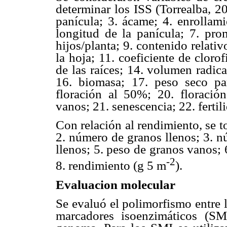
determinar los ISS (Torrealba, 20
panícula; 3. ácame; 4. enrollami
longitud de la panícula; 7. pro
hijos/planta; 9. contenido relati
la hoja; 11. coeficiente de clorof
de las raíces; 14. volumen radical
16. biomasa; 17. peso seco par
floración al 50%; 20. floració
vanos; 21. senescencia; 22. fertil
Con relación al rendimiento, se t
2. número de granos llenos; 3. n
llenos; 5. peso de granos vanos; 
-2
8. rendimiento (g 5 m
).
Evaluacion molecular
Se evaluó el polimorfismo entre 
marcadores isoenzimáticos (S