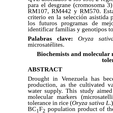
para el desgrane (cromosoma 3) 
RM107, RM442 y RM570. Esta 
criterio en la selección asistid
los futuros programas de mejo
identificar familias y genotipos to
Palabras clave:
Oryza sati
microsatélites.
Biochemists and molecular m
tole
ABSTRACT
Drought in Venezuela has beco
production, as the cultivated va
water supply. This study aimed
molecular markers (microsatell
tolerance in rice (
Oryza sativa L
.
BC
F
population product of t
1
2