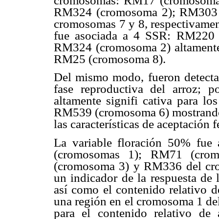
cromosomas: RM17 (cromosoma
RM324 (cromosoma 2); RM303 
cromosomas 7 y 8, respectivamente
fue asociada a 4 SSR: RM220 (
RM324 (cromosoma 2) altamente
RM25 (cromosoma 8).
Del mismo modo, fueron detectada
fase reproductiva del arroz; p
altamente signifi cativa para l
RM539 (cromosoma 6) mostrando e
las características de aceptación f
La variable floración 50% fue 
(cromosomas 1); RM71 (cr
(cromosoma 3) y RM336 del crom
un indicador de la respuesta de l
así como el contenido relativo d
una región en el cromosoma 1 del 
para el contenido relativo de