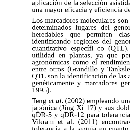
aplicación de la selección asist
una mayor eficacia y eficiencia d
Los marcadores moleculares son
determinados lugares del geno
heredables que permiten clas
identificando regiones del geno
cuantitativo específi co (QTL)
utilidad en plantas, ya que per
agronómicas como el rendimiento
entre otros (Grandillo y Tanksl
QTL son la identificación de las
genéticamente y marcadores ge
1995).
Teng
et al
. (2002) empleando una
japónica (Jing Xi 17) y sus dobl
qDR-5 y qDR-12 para tolerancia 
Vikram et al. (2011) encontr
tolerancia a la sequía en cuant