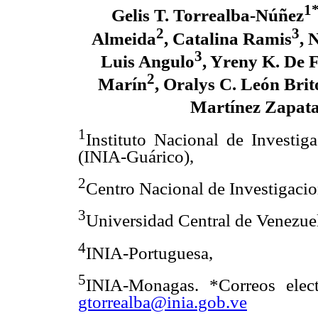
1
Gelis T. Torrealba-Núñez
2
3
Almeida
, Catalina Ramis
, 
3
Luis Angulo
, Yreny K. De 
2
Marín
, Oralys C. León Brit
Martínez Zapat
1
Instituto Nacional de Investig
(INIA-Guárico),
2
Centro Nacional de Investigaci
3
Universidad Central de Venezue
4
INIA-Portuguesa,
5
INIA-Monagas. *Correos elec
gtorrealba@inia.gob.ve