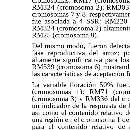
cromosomas: RM17 (cromosoma
RM324 (cromosoma 2); RM303 
cromosomas 7 y 8, respectivamente
fue asociada a 4 SSR: RM220 (
RM324 (cromosoma 2) altamente
RM25 (cromosoma 8).
Del mismo modo, fueron detectada
fase reproductiva del arroz; p
altamente signifi cativa para l
RM539 (cromosoma 6) mostrando e
las características de aceptación f
La variable floración 50% fue 
(cromosomas 1); RM71 (cr
(cromosoma 3) y RM336 del crom
un indicador de la respuesta de l
así como el contenido relativo d
una región en el cromosoma 1 del 
para el contenido relativo de