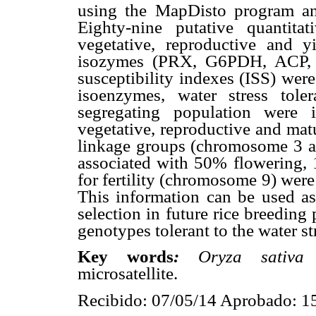
using the MapDisto program an
Eighty-nine putative quantita
vegetative, reproductive and yi
isozymes (PRX, G6PDH, ACP,
susceptibility indexes (ISS) wer
isoenzymes, water stress tol
segregating population were i
vegetative, reproductive and matu
linkage groups (chromosome 3 an
associated with 50% flowering, 
for fertility (chromosome 9) w
This information can be used as 
selection in future rice breeding
genotypes tolerant to the water st
Key words
:
Oryza sativ
microsatellite.
Recibido: 07/05/14 Aprobado: 1