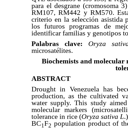
para el desgrane (cromosoma 3) 
RM107, RM442 y RM570. Esta 
criterio en la selección asistid
los futuros programas de mejo
identificar familias y genotipos to
Palabras clave:
Oryza sati
microsatélites.
Biochemists and molecular m
tole
ABSTRACT
Drought in Venezuela has beco
production, as the cultivated va
water supply. This study aimed
molecular markers (microsatell
tolerance in rice (
Oryza sativa L
.
BC
F
population product of t
1
2