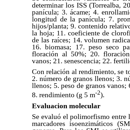
determinar los ISS (Torrealba, 20
panícula; 3. ácame; 4. enrollami
longitud de la panícula; 7. pro
hijos/planta; 9. contenido relati
la hoja; 11. coeficiente de clorof
de las raíces; 14. volumen radical
16. biomasa; 17. peso seco par
floración al 50%; 20. floració
vanos; 21. senescencia; 22. fertil
Con relación al rendimiento, se t
2. número de granos llenos; 3. n
llenos; 5. peso de granos vanos; 
-2
8. rendimiento (g 5 m
).
Evaluacion molecular
Se evaluó el polimorfismo entre 
marcadores isoenzimáticos (S