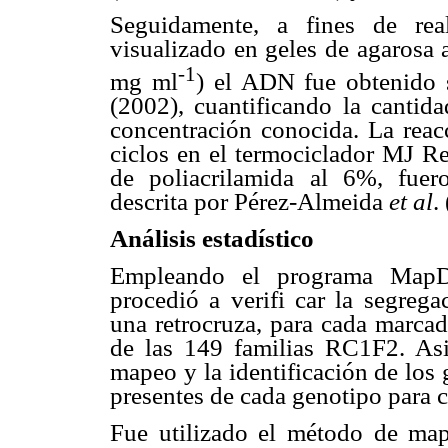
Seguidamente, a fines de re
visualizado en geles de agarosa 
-1
mg ml
) el ADN fue obtenido
(2002), cuantificando la canti
concentración conocida. La reac
ciclos en el termociclador MJ Re
de poliacrilamida al 6%, fuer
descrita por Pérez-Almeida
et al
.
Análisis estadístico
Empleando el programa MapDis
procedió a verifi car la segrega
una retrocruza, para cada marcad
de las 149 familias RC1F2. Asi
mapeo y la identificación de los 
presentes de cada genotipo para 
Fue utilizado el método de ma