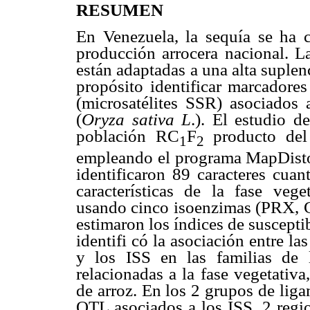
RESUMEN
En Venezuela, la sequía se ha c
producción arrocera nacional. La
están adaptadas a una alta suple
propósito identificar marcadore
(microsatélites SSR) asociados a
(
Oryza sativa L
.). El estudio d
población RC
F
producto de
1
2
empleando el programa MapDisto 
identificaron 89 caracteres cuan
características de la fase vege
usando cinco isoenzimas (PRX,
estimaron los índices de suscepti
identifi có la asociación entre las
y los ISS en las familias de l
relacionadas a la fase vegetativ
de arroz. En los 2 grupos de lig
QTL asociados a los ISS, 2 regio