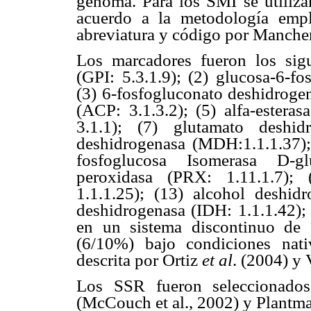
genoma. Para los SMI se utiliza
acuerdo a la metodología emp
abreviatura y código por Manche
Los marcadores fueron los sigu
(GPI: 5.3.1.9); (2) glucosa-6-f
(3) 6-fosfogluconato deshidrogen
(ACP: 3.1.3.2); (5) alfa-esteras
3.1.1); (7) glutamato deshid
deshidrogenasa (MDH:1.1.1.37);
fosfoglucosa Isomerasa D-glu
peroxidasa (PRX: 1.11.1.7); 
1.1.1.25); (13) alcohol deshidr
deshidrogenasa (IDH: 1.1.1.42);
en un sistema discontinuo de e
(6/10%) bajo condiciones nat
descrita por Ortiz
et al
. (2004) y 
Los SSR fueron seleccionad
(McCouch et al., 2002) y Plantm