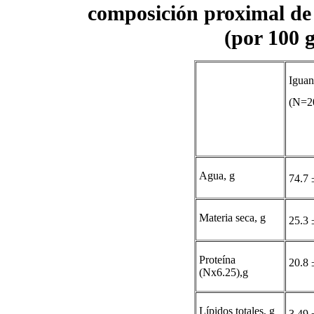
composición proximal de 
(por 100 
Iguan
(N=2
Agua, g
74.7 
Materia seca, g
25.3 
Proteína
20.8 
(Nx6.25),g
Lípidos totales, g
3.49 