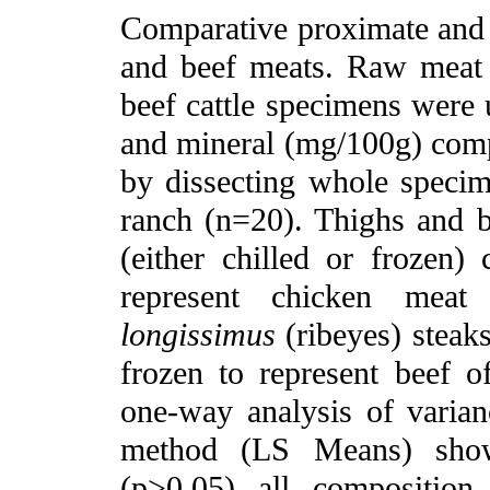
Comparative proximate and m
and beef meats.
Raw meat 
beef cattle specimens were
and mineral (mg/100g) comp
by dissecting whole specim
ranch (n=20). Thighs and b
(either chilled or frozen)
represent chicken meat 
longissimus
(ribeyes) steak
frozen to represent beef o
one-way analysis of varian
method (LS Means) showed
(p>0.05) all composition