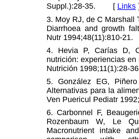
Suppl.):28-35. [
Links
3. Moy RJ, de C Marshall
Diarrhoea and growth fal
Nutr 1994;48(11):810-
4. Hevia P, Carías D, 
nutrición: experiencias en
Nutrición 1998;11(1):28
5. González EG, Piñer
Alternativas para la alime
Ven Puericul Pediatr 19
6. Carbonnel F, Beauger
Rozenbaum W, Le Qui
Macronutrient intake and