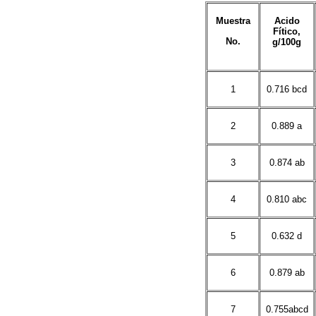
Muestra
Acido
Fítico,
No.
g/100g
1
0.716 bcd
2
0.889 a
3
0.874 ab
4
0.810 abc
5
0.632 d
6
0.879 ab
7
0.755abcd