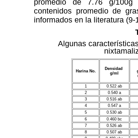
promedio de 7.76 g/100g 
contenidos promedio de gra
informados en la literatura (9-
Algunas características
nixtamali
W
Densidad
Harina No.
g/ml
1
0.522 ab
2
0.540 a
3
0.516 ab
4
0.547 a
5
0.530 ab
6
0.460 bc
7
0.526 ab
8
0.507 ab