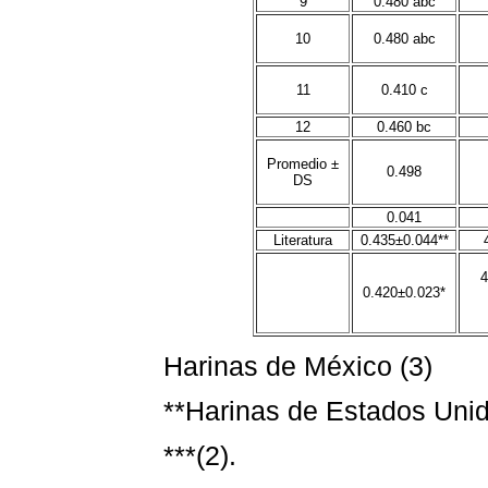
9
0.480 abc
10
0.480 abc
11
0.410 c
12
0.460 bc
Promedio
±
0.498
DS
0.041
Literatura
0.435±0.044**
4
0.420±0.023*
Harinas de México (3)
**Harinas de Estados Unid
***(2).