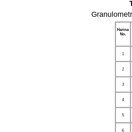
Granulometr
Harina
No.
1
2
3
4
5
6