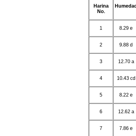
Harina
Humeda
No.
1
8.29 e
2
9.88 d
3
12.70 a
4
10.43 cd
5
8.22 e
6
12.62 a
7
7.86 e