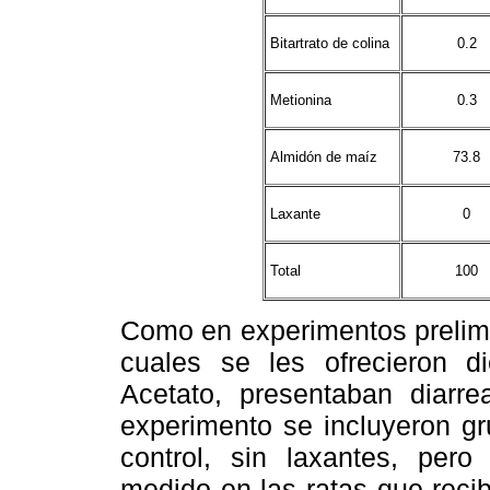
Bitartrato de colina
0.2
Metionina
0.3
Almidón de maíz
73.8
Laxante
0
Total
100
Como en experimentos prelimi
cuales se les ofrecieron d
Acetato, presentaban diarre
experimento se incluyeron gr
control, sin laxantes, pero
medido en las ratas que recib