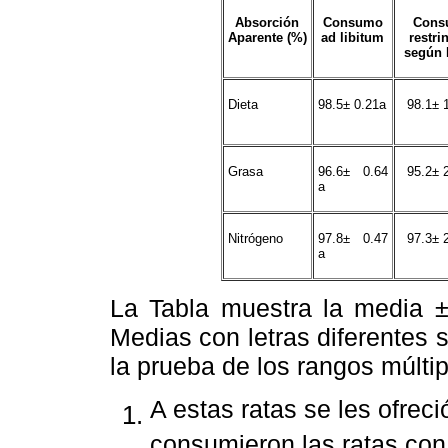
Absorción
Consumo
Cons
Aparente (%)
ad libitum
restri
según 
Dieta
98.5± 0.21a
98.1± 
Grasa
96.6± 0.64
95.2± 
a
Nitrógeno
97.8± 0.47
97.3± 
a
La Tabla muestra la media ± 
Medias con letras diferentes 
la prueba de los rangos múlti
A estas ratas se les ofrec
consumieron las ratas con 