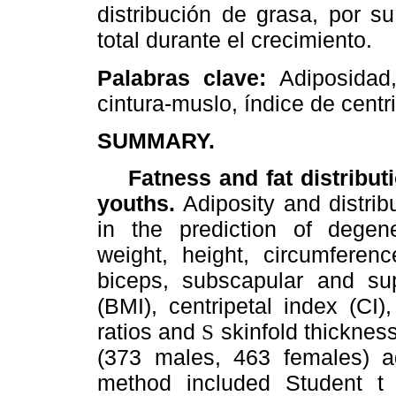
distribución de grasa, por s
total durante el crecimiento.
Palabras clave:
Adiposidad
cintura-muslo, índice de centr
SUMMARY.
Fatness and fat distributi
youths.
Adiposity and distrib
in the prediction of degen
weight, height, circumferenc
biceps, subscapular and sup
(BMI), centripetal index (CI
ratios and
skinfold thickness
S
(373 males, 463 females) a
method included Student t