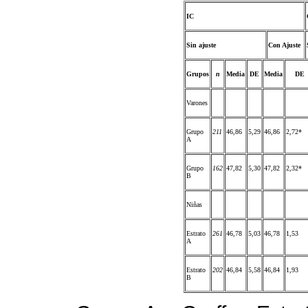
IC
Sin ajuste
Con Ajuste
Grupos
n
Media
DE
Media
DE
Varones
Grupo
211
46,86
5,29
46,86
2,72*
A
Grupo
162
47,82
5,30
47,82
2,32*
B
Niñas
Estrato
261
46,78
5,03
46,78
1,53
A
Estrato
202
46,84
5,58
46,84
1,93
B