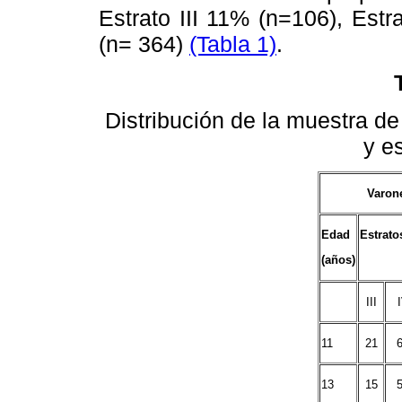
Estrato III 11% (n=106), Est
(n= 364)
(Tabla 1)
.
Distribución de la muestra d
y es
Varon
Edad
Estrato
(años)
III
11
21
13
15