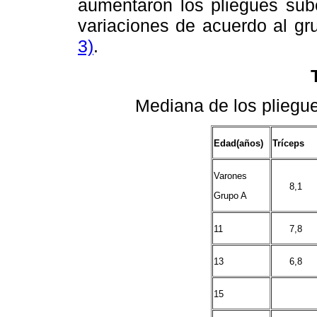
aumentaron los pliegues sube
variaciones de acuerdo al gr
3)
.
Mediana de los pliegu
Edad(años)
Tríceps
Varones
8,1
Grupo A
11
7,8
13
6,8
15