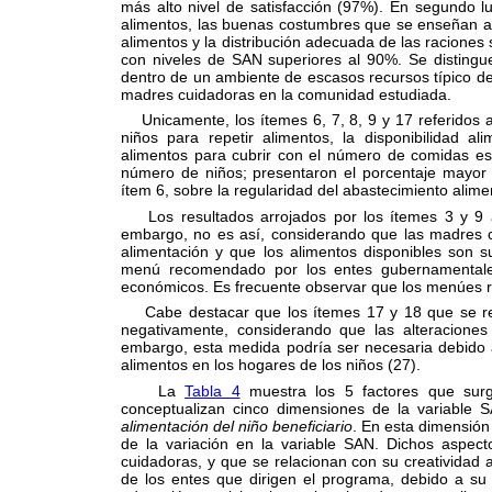
más alto nivel de satisfacción (97%). En segundo lu
alimentos, las buenas costumbres que se enseñan a l
alimentos y la distribución adecuada de las raciones 
con niveles de SAN superiores al 90%. Se disting
dentro de un ambiente de escasos recursos típico de 
madres cuidadoras en la comunidad estudiada.
Unicamente, los ítemes 6, 7, 8, 9 y 17 referidos a 
niños para repetir alimentos, la disponibilidad a
alimentos para cubrir con el número de comidas esta
número de niños; presentaron el porcentaje mayor
ítem 6, sobre la regularidad del abastecimiento alime
Los resultados arrojados por los ítemes 3 y 9 al
embargo, no es así, considerando que las madres 
alimentación y que los alimentos disponibles son suf
menú recomendado por los entes gubernamentales,
económicos. Es frecuente observar que los menúes r
Cabe destacar que los ítemes 17 y 18 que se r
negativamente, considerando que las alteraciones
embargo, esta medida podría ser necesaria debido a
alimentos en los hogares de los niños (27).
La
Tabla 4
muestra los 5 factores que surgi
conceptualizan cinco dimensiones de la variable
alimentación del niño beneficiario
. En esta dimensión 
de la variación en la variable SAN. Dichos aspec
cuidadoras, y que se relacionan con su creatividad 
de los entes que dirigen el programa, debido a su