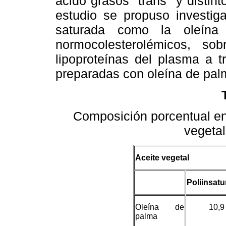
ácido grasos "trans" y distin
estudio se propuso investig
saturada como la oleína
normocolesterolémicos, so
lipoproteínas del plasma a t
preparadas con oleína de pal
Composición porcentual en
vegeta
Aceite vegetal
Poliinsat
Oleína de
10,9
palma