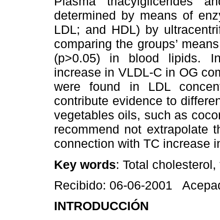
Plasma triacylglicerides a
determined by means of enz
LDL; and HDL) by ultracentri
comparing the groups’ means 
(p>0.05) in blood lipids. I
increase in VLDL-C in OG co
were found in LDL concentr
contribute evidence to differe
vegetables oils, such as cocon
recommend not extrapolate the
connection with TC increase i
Key words
: Total cholesterol, 
Recibido: 06-06-2001 Acepa
INTRODUCCIÓN