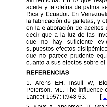
alimenticios. En lo que resp
aceite y la oleína de palma
Rica y Ecuador. En Venezuela
la fabricación de galletas, y
en la elaboración de aceites
decir que a la luz de las in
que no hay suficiente evid
supuestos efectos dislipémico
que no parece prudente equi
cuanto a sus efectos sobre el
REFERENCIAS
1. Arens EH, Insull W, Blo
Peterson, ML. The influence o
Lancet 1957; I:943-53. [
L
2. Keys A, Anderson JT, Gran