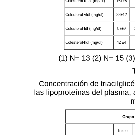
Colesterol total (mg/dl)
161±8
Colesterol-vldl (mg/dl)
33±12
Colesterol-ldl (mg/dl)
87±9
Colesterol-hdl (mg/dl)
42 ±4
(1) N= 13 (2) N= 15 (3)
Concentración de triacilglicér
las lipoproteínas del plasma, a
m
Grupo olei
Inicio