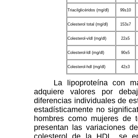
Triacilglicéridos (mg/dl)
99±10
Colesterol total (mg/dl)
153±7
Colesterol-vldl (mg/dl)
22±5
Colesterol-ldl (mg/dl)
90±5
Colesterol-hdl (mg/dl)
42±3
La lipoproteína con mayo
adquiere valores por deba
diferencias individuales de e
estadísticamente no significa
hombres como mujeres de t
presentan las variaciones de
colesterol de la HDL, se en