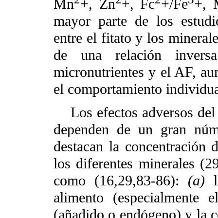
Mn
+, Zn
+, Fc
+/Fe
+, 
mayor parte de los estudio
entre el fitato y los minera
de una relación invers
micronutrientes y el AF, au
el comportamiento individua
Los efectos adversos del A
dependen de un gran núme
destacan la concentración 
los diferentes minerales (2
como (16,29,83-86):
(a)
alimento (especialmente 
(añadido o endógeno) y la c