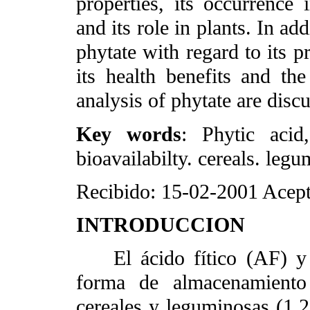
properties, its occurrence
and its role in plants. In add
phytate with regard to its p
its health benefits and t
analysis of phytate are disc
Key words
: Phytic acid,
bioavailabilty. cereals. leg
Recibido: 15-02-2001 Acept
INTRODUCCION
El ácido fítico (AF) y su
forma de almacenamiento
cereales y leguminosas (1,2