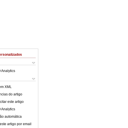
ersonalizados
 Analytics
 em XML
cias do artigo
itar este artigo
 Analytics
ão automática
este artigo por email