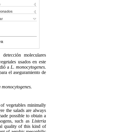
s
cionados
ar
nk
detección moleculares
egetales usados en este
ndió a
L. monocytogenes.
 para el aseguramiento de
ia monocytogenes.
f vegetables minimally
ere the salads are always
ade possible to obtain a
thogens, such as
Listeria
 quality of this kind of
ent of aerobic mesophilic