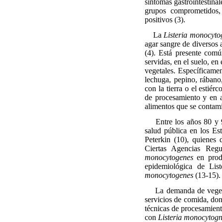
síntomas gastrointestinal
grupos comprometidos,
positivos (3).
La
Listeria monocyto
agar sangre de diversos 
(4). Está presente comú
servidas, en el suelo, en
vegetales. Específicament
lechuga, pepino, rábano
con la tierra o el estiér
de procesamiento y en a
alimentos que se contami
Entre los años 80 y 
salud pública en los E
Peterkin (10), quienes 
Ciertas Agencias Regu
monocytogenes
en produ
epidemiológica de Lis
monocytogenes
(13-15).
La demanda de veget
servicios de comida, do
técnicas de procesamient
con
Listeria monocytog