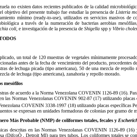
ela no existen datos recientes publicados de la calidad microbiológica
 el objetivo del presente trabajo fue estudiar la presencia de
Listeria m
amiento mínimo (ready-to-use), utilizados en servicios masivos de c
obiológica a través de la numeración de bacterias aerobias mesófilas
chia coli,
e investigación de la presencia
de
Shigella
spp y
Vibrio chole
ETODOS
licado, un total de 120 muestras de vegetales mínimamente procesado
eccionadas antes de la fecha de vencimiento del producto, procedentes d
tras de lechuga picada (tipo americana), 50 de una mezcla de repollo
zcla de lechuga (tipo americana), zanahoria y repollo morado.
s mesófilos
tras de acuerdo a la Norma Venezolana COVENIN 1126-89 (16). Para e
ta en las Normas Venezolanas COVENIN 902-87 (17) utilizando placas 
 Venezolana COVENIN 3338-1997 (18) utilizando placas específicas Pet
ecuentos se expresan en unidades formadoras de colonias por gramo de 
ero Más Probable (NMP) de coliformes totales, fecales y
Escherich
icas descritas en las Normas Venezolanas COVENIN 1126-89 (16) y
ptosa (DifcoÒ , Detroit MI) para tres tubos. Los coliformes totales se c