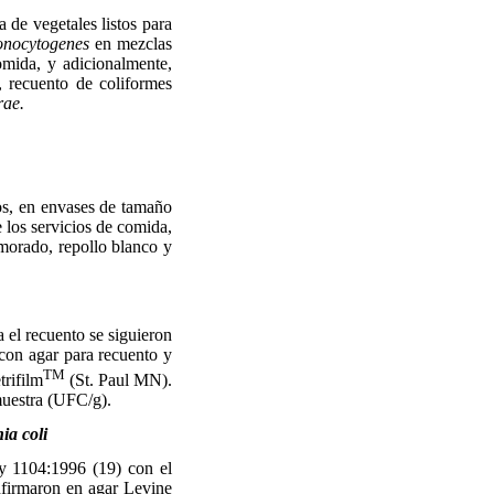
 de vegetales listos para
onocytogenes
en mezclas
omida, y adicionalmente,
, recuento de coliformes
rae.
s, en envases de tamaño
e los servicios de comida,
 morado, repollo blanco y
l recuento se siguieron
con agar para recuento y
TM
rifilm
(St. Paul MN).
muestra (UFC/g).
ia coli
 1104:1996 (19) con el
onfirmaron en agar Levine