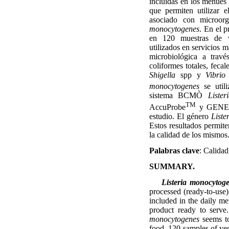
incluidas en los menúes
que permiten utilizar e
asociado con microor
monocytogenes
. En el p
en 120 muestras de ve
utilizados en servicios 
microbiológica a travé
coliformes totales, feca
Shigella
spp y
Vibrio 
monocytogenes
se util
sistema BCMÒ
Liste
TM
AccuProbe
y GENE
estudio. El género
Liste
Estos resultados permite
la calidad de los mismos
Palabras clave
: Calida
SUMMARY.
Listeria monocytog
processed (ready-to-use)
included in the daily m
product ready to serve
monocytogenes
seems to
food. 120 samples of veg