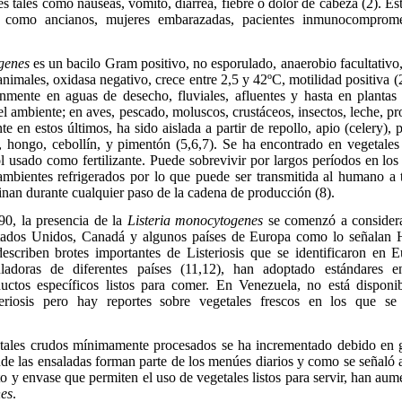
es tales como náuseas, vómito, diarrea, fiebre o dolor de cabeza (2). Es
 como ancianos, mujeres embarazadas, pacientes inmunocomprom
genes
es un bacilo Gram positivo, no esporulado, anaerobio facultativo
animales, oxidasa negativo, crece entre 2,5 y 42ºC, motilidad positiva 
nmente en aguas de desecho, fluviales, afluentes y hasta en plantas
 el ambiente; en aves, pescado, moluscos, crustáceos, insectos, leche, pr
e en estos últimos, ha sido aislada a partir de repollo, apio (celery), 
, hongo, cebollín, y pimentón (5,6,7). Se ha encontrado en vegetale
col usado como fertilizante. Puede sobrevivir por largos períodos en los
mbientes refrigerados por lo que puede ser transmitida al humano a t
nan durante cualquier paso de la cadena de producción (8).
90, la presencia de la
Listeria monocytogenes
se comenzó a consider
stados Unidos, Canadá y algunos países de Europa como lo señalan H
describen brotes importantes de Listeriosis que se identificaron en
ladoras de diferentes países (11,12), han adoptado estándares 
ctos específicos listos para comer. En Venezuela, no está disponi
teriosis pero hay reportes sobre vegetales frescos en los que 
ales crudos mínimamente procesados se ha incrementado debido en gr
nde las ensaladas forman parte de los menúes
diarios y como se señaló 
o y envase que permiten el uso de vegetales listos para servir, han aum
nes
.