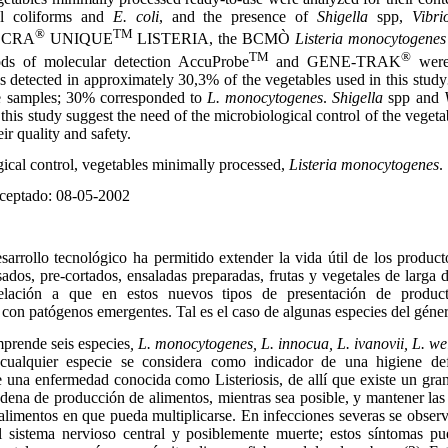
cal coliforms and
E. coli
, and the presence of
Shigella
spp,
Vibr
®
TM
TECRA
UNIQUE
LISTERIA, the BCMÒ
Listeria monocytogenes
TM
®
ods of molecular detection AccuProbe
and GENE-TRAK
were 
s detected in approximately 30,3% of the vegetables used in this study
e samples; 30% corresponded to
L. monocytogenes
.
Shigella
spp and
 this study suggest the need of the microbiological control of the vege
ir quality and safety.
ical control, vegetables minimally processed,
Listeria monocytogenes
.
ceptado: 08-05-2002
sarrollo tecnológico ha permitido extender la vida útil de los produc
sados, pre-cortados, ensaladas preparadas, frutas y vegetales de larga 
elación a que en estos nuevos tipos de presentación de product
con patógenos emergentes. Tal es el caso de algunas especies del gén
prende seis especies
, L. monocytogenes, L. innocua, L. ivanovii, L. wel
 cualquier especie se considera como indicador de una higiene de
 una enfermedad conocida como Listeriosis, de allí que existe un gran 
dena de producción de alimentos, mientras sea posible, y mantener las
 alimentos en que pueda multiplicarse. En infecciones severas se observ
del sistema nervioso central y posiblemente muerte; estos síntomas p