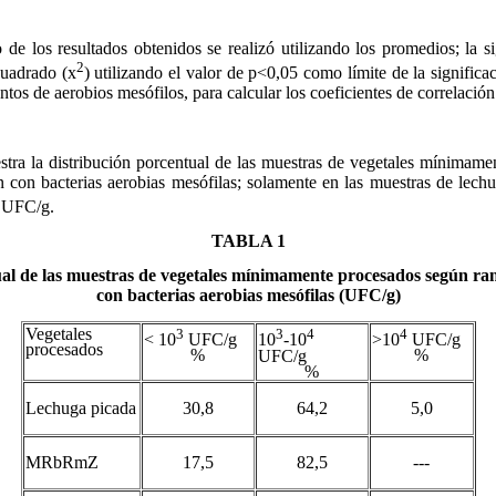
de los resultados obtenidos se realizó utilizando los promedios; la s
2
cuadrado (x
) utilizando el valor de p<0,05 como límite de la significaci
ntos de aerobios mesófilos, para calcular los coeficientes de correlación
tra la distribución porcentual de las muestras de vegetales mínimame
 con bacterias aerobias mesófilas; solamente en las muestras de lechu
UFC/g.
TABLA 1
ual de las muestras de vegetales mínimamente procesados según ra
con bacterias aerobias mesófilas (UFC/g)
Vegetales
3
3
4
4
< 10
UFC/g
10
-10
>10
UFC/g
procesados
%
%
UFC/g
%
Lechuga picada
30,8
64,2
5,0
MRbRmZ
17,5
82,5
---