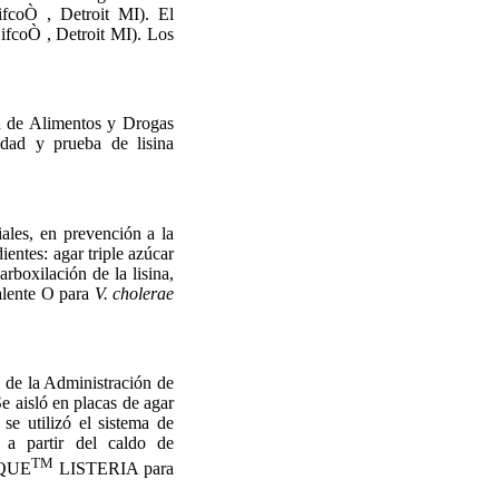
ifcoÒ , Detroit MI). El
DifcoÒ , Detroit MI). Los
ón de Alimentos y Drogas
idad y prueba de lisina
les, en prevención a la
entes: agar triple azúcar
rboxilación de la lisina,
valente O para
V. cholerae
 de la Administración de
 aisló en placas de agar
e utilizó el sistema de
 a partir del caldo de
TM
QUE
LISTERIA para