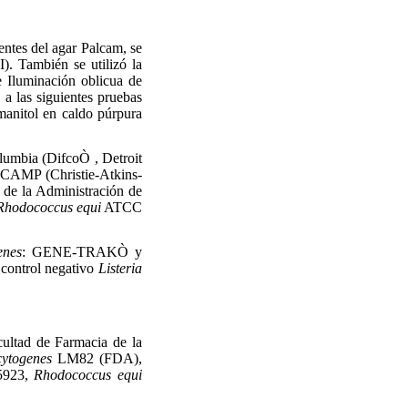
entes del agar Palcam, se
). También se utilizó la
 Iluminación oblicua de
a las siguientes pruebas
 manitol en caldo púrpura
lumbia (DifcoÒ , Detroit
e CAMP (Christie-Atkins-
l de la Administración de
Rhodococcus equi
ATCC
enes
: GENE-TRAKÒ y
ontrol negativo
Listeria
ultad de Farmacia de la
cytogenes
LM82 (FDA),
5923,
Rhodococcus equi