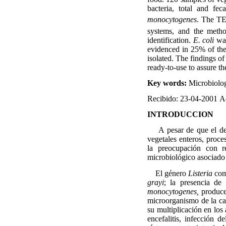
bacteria, total and fe
monocytogenes
. The 
systems, and the meth
identification.
E. coli
wa
evidenced in 25% of th
isolated. The findings of
ready-to-use to assure the
Key words:
Microbiolog
Recibido: 23-04-2001
A
INTRODUCCION
A pesar de que el de
vegetales enteros, proce
la preocupación con r
microbiológico asociado 
El género
Listeria
com
grayi
; la presencia de
monocytogenes,
produce
microorganismo de la ca
su multiplicación en los
encefalitis, infección 