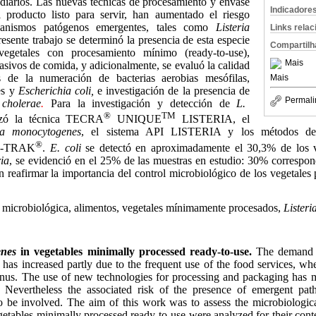
 diarios. Las nuevas técnicas de procesamiento y envase
Indicadore
l producto listo para servir, han aumentado el riesgo
ganismos patógenos emergentes, tales como
Listeria
Links rela
resente trabajo se determinó la presencia de esta especie
Compartilh
getales con procesamiento mínimo (ready-to-use),
Mais
masivos de comida, y adicionalmente, se evaluó la calidad
s de la numeración de bacterias aerobias mesófilas,
Mais
les y
Escherichia coli,
e investigación de la presencia
de
Permali
cholerae
.
Para la investigación y detección de
L.
®
TM
izó la técnica TECRA
UNIQUE
LISTERIA, el
ria monocytogenes
, el sistema API LISTERIA y los métodos de 
®
-TRAK
.
E. coli
se detectó en aproximadamente el 30,3% de los v
ria
, se evidenció en el 25% de las muestras en estudio: 30% correspo
n reafirmar la importancia del control microbiológico de los vegetales
.
d microbiológica, alimentos, vegetales mínimamente procesados,
Lister
enes
in vegetables minimally processed ready-to-use.
The demand o
 has increased partly due to the frequent use of the food services, wh
enus. The use of new technologies for processing and packaging has m
. Nevertheless the associated risk of the presence of emergent pa
 be involved. The aim of this work was to assess the microbiological
etables minimally processed ready-to-use were analyzed for their cont