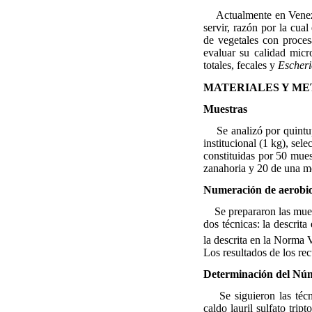
Actualmente en Venezu
servir, razón por la cual
de vegetales con proces
evaluar su calidad micr
totales, fecales y
Escheri
MATERIALES Y M
Muestras
Se analizó por quintup
institucional (1 kg), sel
constituidas por 50 mues
zanahoria y 20 de una me
Numeración de aerobio
Se prepararon las mues
dos técnicas: la descri
la descrita en la Norma
Los resultados de los r
Determinación del Núm
Se siguieron las técn
caldo lauril sulfato tri