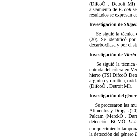
(DifcoÒ , Detroit MI) 
aislamiento de
E. coli
se
resultados se expresan
Investigación de
Shigel
Se siguió la técnica de
(20). Se identificó po
decarboxilasa y por el s
Investigación de
Vibrio
Se siguió la técnica d
entrada del cólera en Ve
hierro (TSI DifcoÒ Detro
arginina y ornitina, oxi
(DifcoÒ , Detroit MI).
Investigación del géne
Se procesaron las muest
Alimentos y Drogas (20
Palcam (MerckÒ , Darms
detección BCMÒ
Lis
enriquecimiento tampon
la detección del género
L