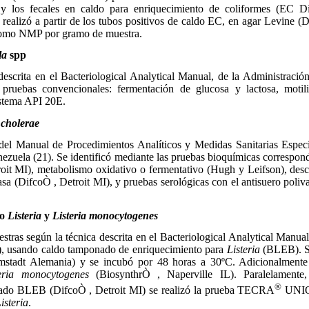
y los fecales en caldo para enriquecimiento de coliformes (EC D
 realizó a partir de los tubos positivos de caldo EC, en agar Levine (
 como NMP por gramo de muestra.
la
spp
scrita en el Bacteriological Analytical Manual, de la Administraci
r pruebas convencionales: fermentación de glucosa y lactosa, motil
istema API 20E.
 cholerae
el Manual de Procedimientos Analíticos y Medidas Sanitarias Especia
nezuela (21). Se identificó mediante las pruebas bioquímicas correspondi
it MI), metabolismo oxidativo o fermentativo (Hugh y Leifson), desca
dasa (DifcoÒ , Detroit MI), y pruebas serológicas con el antisuero poli
ro
Listeria
y
Listeria monocytogenes
ras según la técnica descrita en el Bacteriological Analytical Manual
), usando caldo tamponado de enriquecimiento para
Listeria
(BLEB). Se
tadt Alemania) y se incubó por 48 horas a 30ºC. Adicionalmente s
teria monocytogenes
(BiosynthrÒ , Naperville IL). Paralelamente,
®
ado BLEB (DifcoÒ , Detroit MI) se realizó la prueba TECRA
UNI
isteria
.