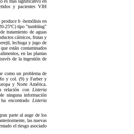
to es más significativo en
etidos y pacientes VIH
, produce b -hemólisis en
(20-25ºC) tipo "tumbling"
 de tratamiento de aguas
oductos cárnicos, frutas y
perejil, lechuga y jugo de
s que están contaminados
 alimentos, en las plantas
ravés de la ingestión de
ar como un problema de
o y col. (9)
y Farber
y
 Europa y Norte América.
en relación con
Listeria
ble ninguna información
se ha encontrado
Listeria
an parte al auge de los
anteriormente, las nuevas
entado el riesgo asociado