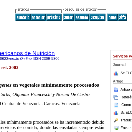
ericanos de Nutrición
Serviços P
-0622
versão On-line
ISSN
2309-5806
Journal
set. 2002
SciELO
Artigo
genes
en vegetales mínimamente procesados
Artigo
Curtis, Olgamar Franceschi y Norma De Castro
Referên
 Central de Venezuela. Caracas- Venezuela
Como c
SciELO
Traduç
les mínimamente procesados se ha incrementado debido
 servicios de comida, donde las ensaladas siempre están
Enviar 