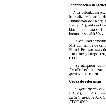
Identificación del gén
A las colonias caracter
les realizó coloración 
Iluminación de Henry, 
Henry (22), utilizando 
bioquímicas para su iden
bromo cresol al 0,5% y s
La actividad hemolíti
MI), con sangre de carn
Munch-Peterson test), de
Alimentos y Drogas (20),
6939.
Se utilizaron los m
AccuProbeÔ , utilizand
grayi
ATCC 19120.
Cepas de referencia
Shigella dysenteriae
U.C.V.),
E. coli
E. coli
Listeria innocua
ATCC 
ATCC 6939.