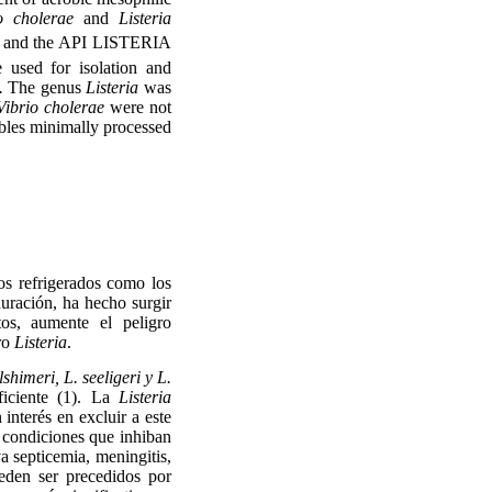
io cholerae
and
Listeria
and the API LISTERIA
used for isolation and
.
The genus
Listeria
was
Vibrio cholerae
were not
tables minimally processed
tos refrigerados como los
duración, ha hecho surgir
os, aumente el peligro
ero
Listeria
.
shimeri, L. seeligeri y L.
ficiente (1). La
Listeria
interés en excluir a este
 condiciones que inhiban
a septicemia, meningitis,
ueden ser precedidos por