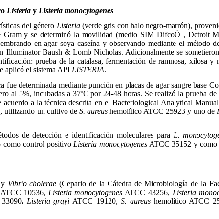
ero
Listeria
y
Listeria monocytogenes
ísticas del género
Listeria
(verde gris con halo negro-marrón), proveni
de Gram y se determinó la movilidad (medio SIM DifcoÒ , Detroit MI
sembrando en agar soya caseína y observando mediante el método de
un Illuminator Baush & Lomb Nicholas. Adicionalmente se sometieron 
tificación: prueba de la catalasa, fermentación de ramnosa, xilosa y
e aplicó el sistema API
LISTERIA
.
ca fue determinada mediante punción en placas de agar sangre base Co
ero al 5%, incubadas a 37ºC por 24-48 horas. Se realizó la prueba d
 acuerdo a la técnica descrita en el Bacteriological Analytical Manua
 utilizando un cultivo de
S. aureus
hemolítico ATCC 25923 y uno de
étodos de detección e identificación moleculares para
L. monocytog
o como control positivo
Listeria monocytogenes
ATCC 35152 y como c
y
Vibrio cholerae
(Cepario de la Cátedra de Microbiología de la Fac
ATCC 10536,
Listeria monocytogenes
ATCC 43256,
Listeria mono
33090
,
Listeria grayi
ATCC 19120,
S. aureus
hemolítico ATCC 2