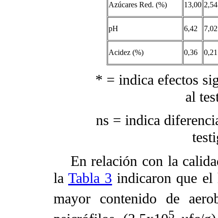
Azúcares Red. (%)
13,00
2,54
pH
6,42
7,02
Acidez (%)
0,36
0,21
* = indica efectos si
al te
ns = indica diferenci
test
En relación con la calida
la
Tabla 3
indicaron que el 
mayor contenido de aerob
5