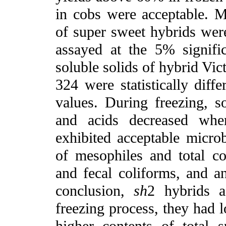
in cobs were acceptable. Mo
of super sweet hybrids were
assayed at the 5% signifi
soluble solids of hybrid Vict
324 were statistically diffe
values. During freezing, so
and acids decreased whe
exhibited acceptable microb
of mesophiles and total co
and fecal coliforms, and a
conclusion,
sh
2 hybrids a
freezing process, they had l
higher contents of total 