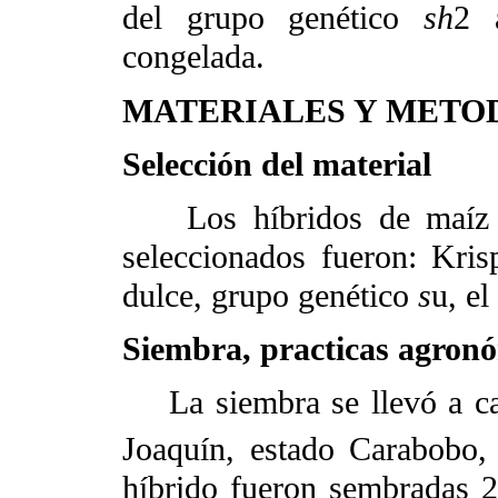
del grupo genético
sh
2 
congelada.
MATERIALES Y METO
Selección del material
Los híbridos de maíz s
seleccionados fueron: Kri
dulce, grupo genético
s
u, e
Siembra, practicas agronó
La siembra se llevó a cab
Joaquín, estado Carabobo
híbrido fueron sembradas 2