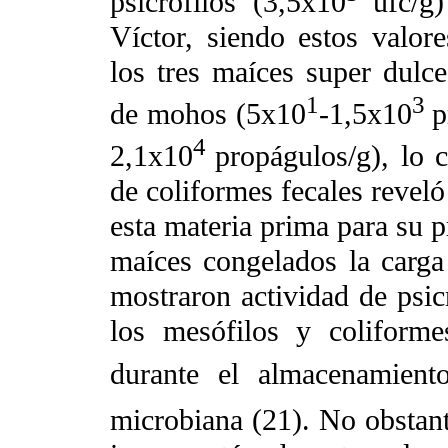
psicrófilos (3,5x10
ufc/g
Víctor, siendo estos valore
los tres maíces super dulc
1
3
de mohos (5x10
-1,5x10
p
4
2,1x10
propágulos/g), lo 
de coliformes fecales reveló
esta materia prima para su p
maíces congelados la carga
mostraron actividad de psicr
los mesófilos y coliforme
durante el almacenamient
microbiana (21). No obstant