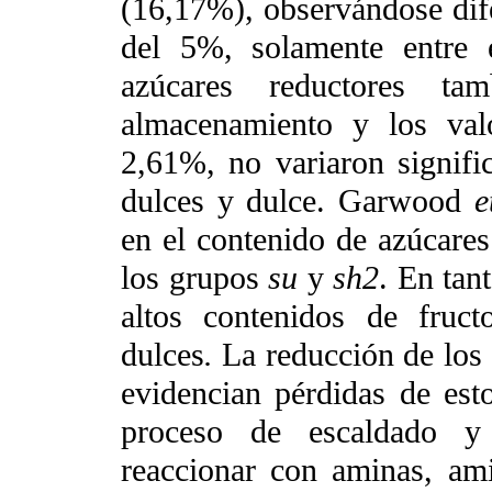
(16,17%), observándose dife
del 5%, solamente entre 
azúcares reductores ta
almacenamiento y los val
2,61%, no variaron signifi
dulces y dulce. Garwood
e
en el contenido de azúcares
los grupos
su
y
sh2
. En tan
altos contenidos de fruc
dulces
.
La reducción de los 
evidencian pérdidas de est
proceso de escaldado y 
reaccionar con aminas, am