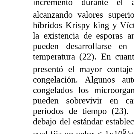
incrementó durante el a
alcanzando valores superi
híbridos Krispy king y Víc
la existencia de esporas a
pueden desarrollarse e
temperatura (22). En cuant
presentó el mayor contaje
congelación. Algunos au
congelados los microorga
pueden sobrevivir en can
períodos de tiempo (23). 
debajo del estándar estable
5
cual fija un valor < 1x10
/g