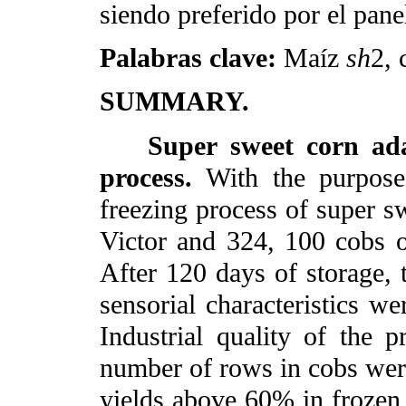
siendo preferido por el pane
Palabras clave:
Maíz
sh
2, 
SUMMARY.
Super sweet corn adap
process.
With the purpose 
freezing process of super 
Victor and 324, 100 cobs o
After 120 days of storage, 
sensorial characteristics 
Industrial quality
of the p
number of rows in cobs were
yields above 60% in frozen