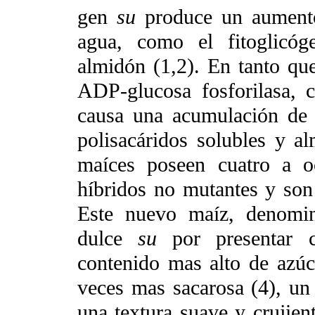
gen
su
produce un aumento 
agua, como el fitoglicóg
almidón (1,2). En tanto qu
ADP-glucosa fosforilasa, c
causa una acumulación de 
polisacáridos solubles y a
maíces poseen cuatro a o
híbridos no mutantes y son
Este nuevo maíz, denomin
dulce
su
por presentar c
contenido mas alto de azúc
veces mas sacarosa (4), un
una textura suave y crujient