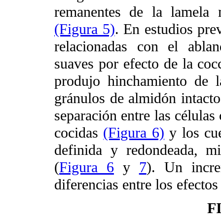
remanentes de la lamela m
(Figura 5)
. En estudios prev
relacionadas con el abla
suaves por efecto de la coc
produjo hinchamiento de l
gránulos de almidón intact
separación entre las células
cocidas
(Figura 6)
y los cu
definida y redondeada, mi
(
Figura 6
y
7
). Un incr
diferencias entre los efectos
F