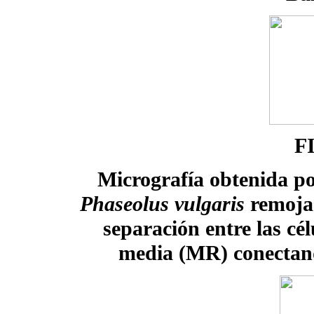
F
Micrografía obtenida p
Phaseolus vulgaris
remojad
separación entre las cé
media (MR) conectand