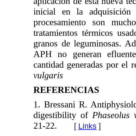
aplicación de esta nueva tec
inicial en la adquisició
procesamiento son much
tratamientos térmicos usad
granos de leguminosas. Adi
APH no generan efluentes
cantidad generadas por el 
vulgaris
REFERENCIAS
1. Bressani R. Antiphysiolo
digestibility of
Phaseolus v
21-22.
[
Links
]