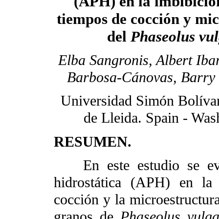
(APH) en la imbibició
tiempos de cocción y mi
del
Phaseolus vul
Elba Sangronis, Albert Iba
Barbosa-Cánovas, Barry
Universidad Simón Bolívar.
de Lleida. Spain - Was
RESUMEN.
En este estudio se ev
hidrostática (APH) en la
cocción y la microestructura
granos de
Phaseolus vulga