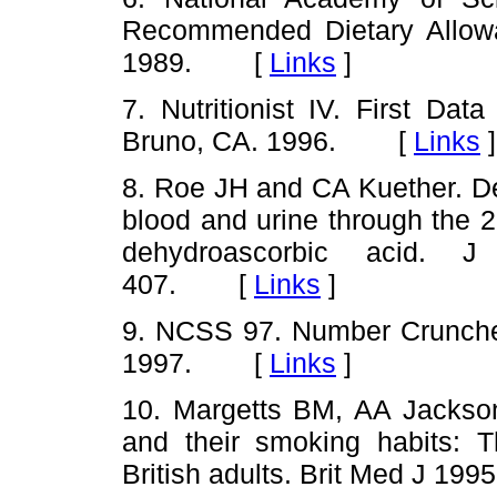
Recommended Dietary Allowa
1989. [
Links
]
7. Nutritionist IV. First Da
Bruno, CA. 1996. [
Links
]
8. Roe JH and CA Kuether. De
blood and urine through the 2,
dehydroascorbic acid.
407. [
Links
]
9. NCSS 97. Number Cruncher 
1997. [
Links
]
10. Margetts BM, AA Jackson.
and their smoking habits: Th
British adults. Brit Med J 