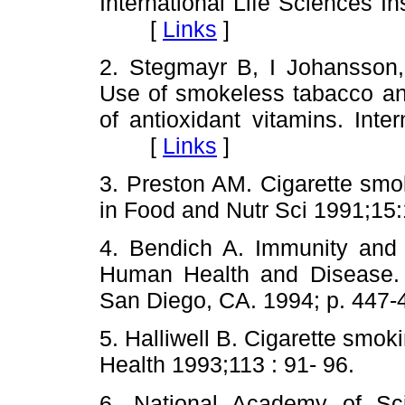
International Life Sciences In
[
Links
]
2. Stegmayr B, I Johansson,
Use of smokeless tabacco and
of antioxidant vitamins. Int
[
Links
]
3. Preston AM. Cigarette smok
in Food and Nutr Sci 1991
4. Bendich A. Immunity and I
Human Health and Disease. 
San Diego, CA. 1994; p. 4
5. Halliwell B. Cigarette smok
Health 1993;113 : 91- 96.
6. National Academy of Sci