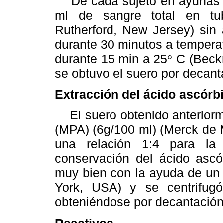
De cada sujeto en ayunas se
ml de sangre total en tub
Rutherford, New Jersey) sin 
durante 30 minutos a temperat
durante 15 min a 25
C (Beckm
°
se obtuvo el suero por decant
Extracción del ácido ascórb
El suero obtenido anteriorme
(MPA) (6g/100 ml) (Merck de 
una relación 1:4 para la 
conservación del ácido asc
muy bien con la ayuda de un v
York, USA) y se centrifu
obteniéndose por decantación 
Reactivos