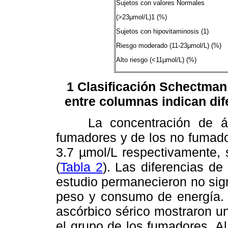
Sujetos con valores Normales
(>23µmol/L)1 (%)
Sujetos con hipovitaminosis (1)
Riesgo moderado (11-23µmol/L) (%)
Alto riesgo (<11µmol/L) (%)
1 Clasificación Schectman 
entre columnas indican dife
La concentración de ácid
fumadores y de los no fumad
3.7 µmol/L respectivamente, si
(
Tabla 2
). Las diferencias de
estudio permanecieron no sign
peso y consumo de energía. L
ascórbico sérico mostraron u
el grupo de los fumadores. A