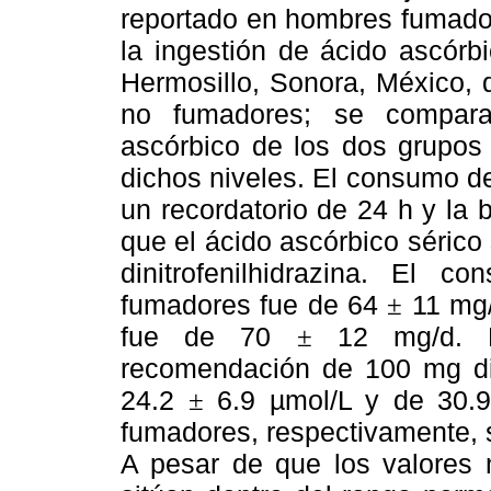
reportado en hombres fumador
la ingestión de ácido ascór
Hermosillo, Sonora, México, 
no fumadores; se compara
ascórbico de los dos grupos 
dichos niveles. El consumo de
un recordatorio de 24 h y la b
que el ácido ascórbico sérico 
dinitrofenilhidrazina. El 
fumadores fue de 64
11 mg/
±
fue de 70
12 mg/d. L
±
recomendación de 100 mg dia
24.2
6.9 µmol/L y de 30.
±
fumadores, respectivamente, si
A pesar de que los valores 