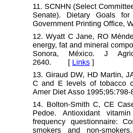
11. SCNHN (Select Committee
Senate). Dietary Goals for
Government Printing Office
12. Wyatt C Jane, RO Méndez
energy, fat and mineral compos
Sonora, México. J Agr
2640. [
Links
]
13. Giraud DW, HD Martin, JA
C and E levels of tobacco 
Amer Diet Asso 1995;95:7
14. Bolton-Smith C, CE Cas
Pedoe. Antioxidant vitami
frequency questionnaire: Cor
smokers and non-smokers.