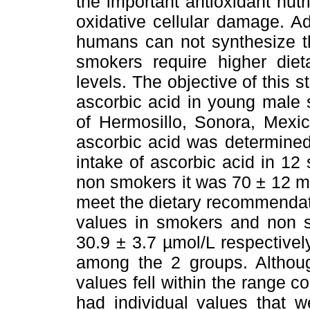
the important antioxidant nutr
oxidative cellular damage. Ad
humans can not synthesize th
smokers require higher diet
levels. The objective of this 
ascorbic acid in young male 
of Hermosillo, Sonora, Mexico
ascorbic acid was determined 
intake of ascorbic acid in 1
non smokers it was 70 ± 12 mg
meet the dietary recommendat
values in smokers and non 
30.9 ± 3.7 µmol/L respectivel
among the 2 groups. Althou
values fell within the range 
had individual values that w