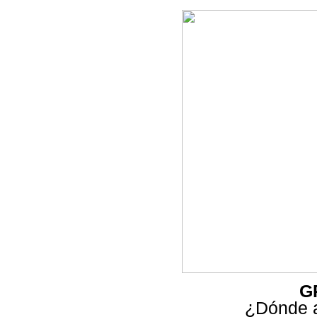
G
¿Dónde a