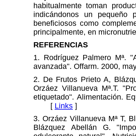
habitualmente toman product
indicándonos un pequeño p
beneficiosos como complement
principalmente, en micronutri
REFERENCIAS
1. Rodríguez Palmero Mª. "
avanzada". Offarm. 2000, 
2. De Frutos Prieto A, Blázq
Orzáez Villanueva Mª.T. "Pro
etiquetado". Alimentación. E
[
Links
]
3. Orzáez Villanueva Mª T, B
Blázquez Abellán G. "Impor
edulcorante natural". Nutric