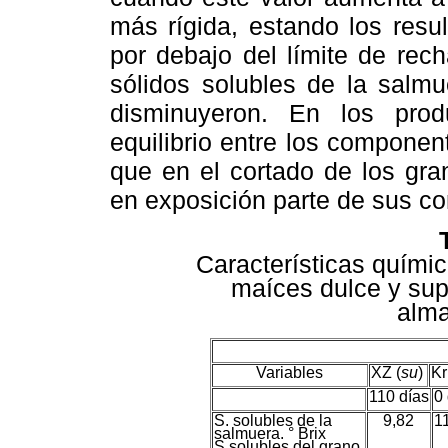
más rígida, estando los res
por debajo del límite de rec
sólidos solubles de la salm
disminuyeron. En los prod
equilibrio entre los componen
que en el cortado de los gra
en exposición parte de sus co
Características quími
maíces dulce y sup
alm
Variables
XZ (
su
)
Kr
110 días
0 
S. solubles de la
9,82
1
salmuera. ° Brix
S solubles del grano.