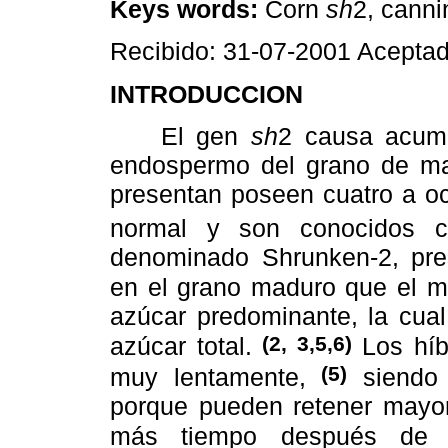
Keys words:
Corn
sh
2, canni
Recibido: 31-07-2001 Acepta
INTRODUCCION
El gen
sh
2 causa acumu
endospermo del grano de ma
presentan poseen cuatro a o
normal y son conocidos 
denominado Shrunken-2, pre
en el grano maduro que el m
azúcar predominante, la cual
(2, 3,5,6)
azúcar total.
Los híb
(5)
muy lentamente,
siendo 
porque pueden retener mayo
más tiempo después de