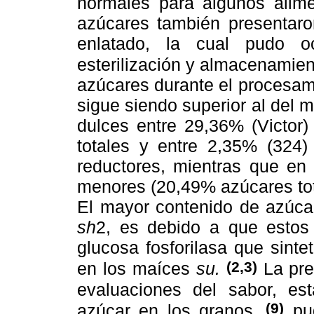
normales para algunos alime
azúcares también presentaro
enlatado, la cual pudo o
esterilización y almacenamie
azúcares durante el procesam
sigue siendo superior al del 
dulces entre 29,36% (Victor)
totales y entre 2,35% (324)
reductores, mientras que en 
menores (20,49% azúcares to
El mayor contenido de azúcar
sh
2, es debido a que esto
glucosa fosforilasa que sinte
(2,3)
en los maíces
su.
La pre
evaluaciones del sabor, es
(9)
azúcar en los granos,
pud