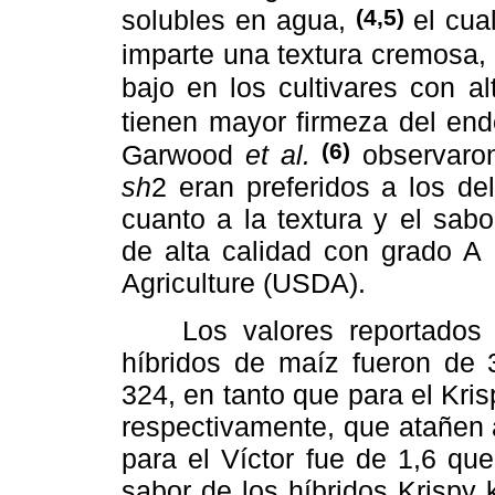
(4,5)
solubles en agua,
el cua
imparte una textura cremosa,
bajo en los cultivares con a
tienen mayor firmeza del en
(6)
Garwood
et al.
observaron
sh
2 eran preferidos a los d
cuanto a la textura y el sab
de alta calidad con grado A 
Agriculture (USDA).
Los valores reportados pa
híbridos de maíz fueron de 3
324, en tanto que para el Kris
respectivamente, que atañen a
para el Víctor fue de 1,6 que
sabor de los híbridos Krispy