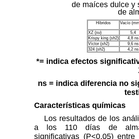
de maíces dulce y 
de al
Híbridos
Vacío (m
XZ (
su
)
5,4
Krispy king (
sh
2)
4,8 ns
Víctor (
sh
2)
9,6 ns
324 (
sh
2)
4,2 ns
*= indica efectos significat
ns = indica diferencia no si
test
Características químicas
Los resultados de los anális
a los 110 días de almace
significativas (P<0.05) entr