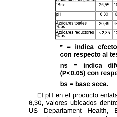
°Brix
26,55
1
pH
6,30
6
Azúcares totales
20,49
4
% bs
Azúcares reductores
<
2,35
1
% bs
* = indica efecto
con respecto al te
ns = indica dife
(P<0.05) con respe
bs = base seca.
El pH en el producto enlatad
6,30, valores ubicados dentr
US Departament Health, 