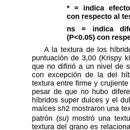
* = indica efecto
con respecto al te
ns = indica dife
(P<0.05) con respe
A la textura de los híbrido
puntuación de 3,00 (Krispy kin
que no difirió a un nivel de s
con excepción de la del híb
textura entre firme y crujient
pesar de que no hubo diferen
híbridos super dulces y el d
maíces
sh
2 mostraron una tex
patrón (
su
) mostró una text
textura del grano es relacion