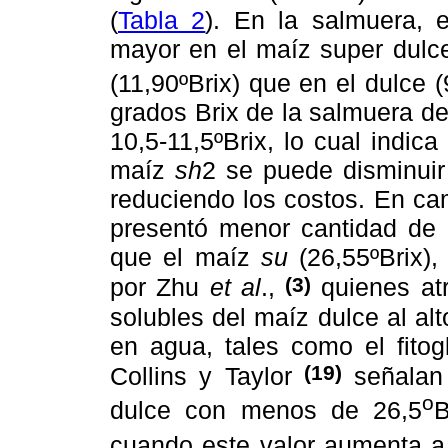
(
Tabla 2
). En la salmuera, e
mayor en el maíz super dulce
(11,90ºBrix) que en el dulce (
grados Brix de la salmuera de
10,5-11,5ºBrix, lo cual indic
maíz
sh
2 se puede disminuir
reduciendo los costos. En ca
presentó menor cantidad de 
que el maíz
su
(26,55ºBrix),
(3)
por Zhu
et al
.,
quienes atr
solubles del maíz dulce al al
en agua, tales como el fito
(19)
Collins y Taylor
señalan 
o
dulce con menos de 26,5
B
cuando este valor aumenta a