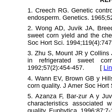
1. Creech RG. Genetic contro
endosperm. Genetics. 1965
2. Wong AD, Juvik JA, Bre
sweet corn yield and the che
Soc Hort Sci. 1994;119(4):
3. Zhu S, Mount JR y Collins
in refrigerated sweet cor
1992;57(2):454-457. [
Li
4. Wann EV, Brown GB y Hills
corn quality. J Amer Soc Ho
5. Azanza F, Bar-zur A y Juv
characteristics associated 
quality. Euphytica. 1996;87