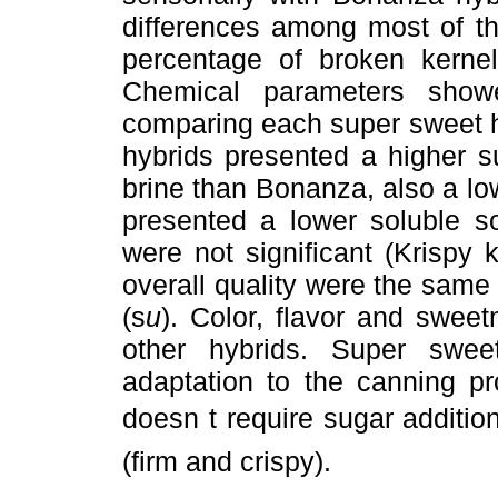
differences among most of the
percentage of broken kerne
Chemical parameters showed
comparing
each super sweet 
hybrids presented a higher s
brine than Bonanza, also a l
presented a lower soluble s
were not significant (Krispy
overall quality were the sam
(s
u
). Color, flavor and sweet
other hybrids. Super swe
adaptation to the canning p
doesn t require sugar additio
(firm and crispy).