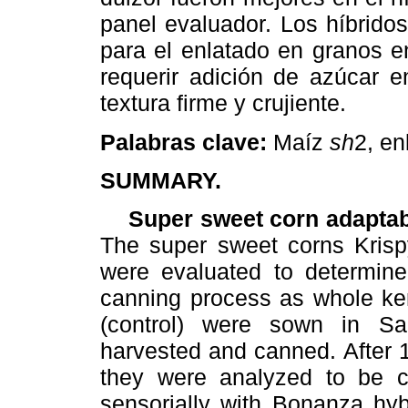
panel evaluador. Los híbrido
para el enlatado en granos e
requerir adición de azúcar e
textura firme y crujiente.
Palabras clave:
Maíz
sh
2, en
SUMMARY.
Super sweet corn adaptabili
The super sweet corns Krisp
were evaluated to determine t
canning process as whole ker
(control) were sown in Sa
harvested and canned. After 
they were analyzed to
be c
sensorially with Bonanza hyb