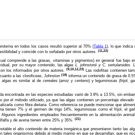
roteína en todos los casos resultó superior al 70% (
Tabla 1
), lo que indica
(11,22)
estibilidad y coincide con lo señalado por otros autores.
al comprende a las grasas, vitaminas y pigmentos) en general fue bajo en
idual, por su mayor contenido, las algas
L. johnstonii y C. sertularoides
. 
(9,10,12,23)
on los informados por otros autores.
Las rodofitas contienen tam
(18)
uanto a las cloroficeas, Johnston
informa un contenido de grasa de 0.
 algas es similar al de cereales (arroz y centeno) y leguminosas (frijol, g
a encontrada en las especies estudiadas varió de 3.9% a 13.5%, sin embar
 por el método utilizado, ya que las algas contienen un porcentaje elevado 
alizarla como fibra dietaria. Como referencia se puede mencionar que alim
a tienen 7% y el germen de trigo 14%, leguminosas como el frijol, el gar
)
Algunos ingredientes empleados frecuentemente en la alimentación animal
(21)
alfalfa y de avena tienen entre 25% y 35%.
otable el alto contenido de materia inorgánica que presentaron tanto las al
 tales organismos debido al medio marino en que se desarrollan, que es ric