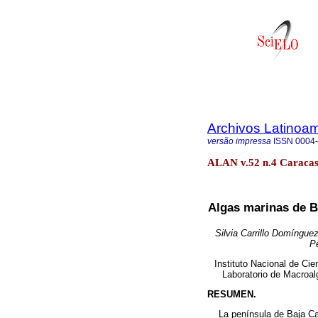
Archivos Latinoam
versão impressa
ISSN
0004
ALAN v.52 n.4 Caracas
Algas marinas de Ba
Silvia Carrillo Domíngu
P
Instituto Nacional de Cie
Laboratorio de Macroalg
RESUMEN.
La península de Baja Cali