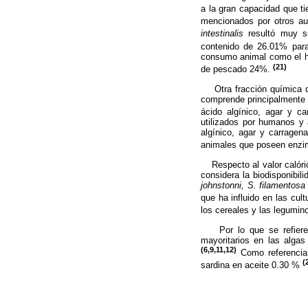
a la gran capacidad que t
mencionados por otros a
intestinalis
resultó muy su
contenido de 26.01% pa
consumo animal como el he
(21)
de pescado 24%.
Otra fracción química que
comprende principalmente 
ácido algínico, agar y c
utilizados por humanos y 
algínico, agar y carragen
animales que poseen enzi
Respecto al valor calórico
considera la biodisponibil
johnstonni, S. filamentos
que ha influido en las cul
los cereales y las legumi
Por lo que se refiere a 
mayoritarios en las algas
(6,9,11,12)
Como referencia 
(
sardina en aceite 0.30 %