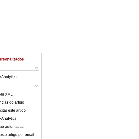
ersonalizados
 Analytics
 em XML
cias do artigo
itar este artigo
 Analytics
ão automática
este artigo por email