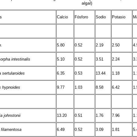
algal)
s
Calcio
Fósforo
Sodio
Potasio
M
p
.
5.80
0.52
2.19
2.50
4.
rpha intestinalis
5.10
0.52
3.51
2.24
3.
 sertularoides
6.35
0.53
13.44
1.18
1.
s hypnoides
9.77
1.03
8.58
6.42
1.
a johnstonii
13.20
0.51
1.76
7.96
1.
 filamentosa
6.49
0.52
3.09
1.81
5.