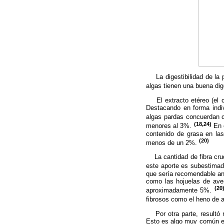
La digestibilidad de la p
algas tienen una buena dig
El extracto etéreo (el cu
Destacando en forma indiv
algas pardas concuerdan c
(18,24)
menores al 3%.
En c
contenido de grasa en las
(20)
menos de un 2%.
La cantidad de fibra crud
este aporte es subestimado
que sería recomendable an
como las hojuelas de aven
(20
aproximadamente 5%.
fibrosos como el heno de 
Por otra parte, resultó n
Esto es algo muy común en