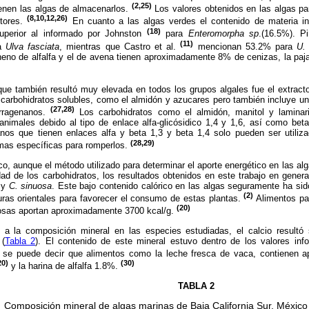
(2,25)
ienen las algas de almacenarlos.
Los valores obtenidos en las algas pa
(8,10,12,26)
utores.
En cuanto a las algas verdes el contenido de materia i
(18)
perior al informado por Johnston
para
Enteromorpha sp
.(16.5%). P
(11)
ra
Ulva fasciata
, mientras que Castro et al.
mencionan 53.2% para
U.
no de alfalfa y el de avena tienen aproximadamente 8% de cenizas, la paja
 también resultó muy elevada en todos los grupos algales fue el extracto l
carbohidratos solubles, como el almidón y azucares pero también incluye un
(27,28)
arragenanos.
Los carbohidratos como el almidón, manitol y laminar
animales debido al tipo de enlace alfa-glicósidico 1,4 y 1,6, así como bet
anos que tienen enlaces alfa y beta 1,3 y beta 1,4 solo pueden ser utiliz
(28,29)
mas específicas para romperlos.
, aunque el método utilizado para determinar el aporte energético en las al
idad de los carbohidratos, los resultados obtenidos en este trabajo en gene
a
y
C. sinuosa
. Este bajo contenido calórico en las algas seguramente ha sid
(2)
turas orientales para favorecer el consumo de estas plantas.
Alimentos p
(20)
nosas aportan aproximadamente 3700 kcal/g.
la composición mineral en las especies estudiadas, el calcio resultó
 (
Tabla 2
). El contenido de este mineral estuvo dentro de los valores inf
se puede decir que alimentos como la leche fresca de vaca, contienen 
20)
(30)
y la harina de alfalfa 1.8%.
TABLA 2
Composición mineral de algas marinas de Baja California Sur, México