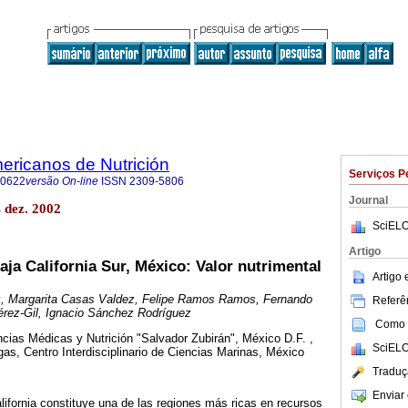
ericanos de Nutrición
Serviços P
-0622
versão On-line
ISSN
2309-5806
Journal
 dez. 2002
SciELO
Artigo
ja California Sur, México: Valor nutrimental
Artigo
ez, Margarita Casas Valdez, Felipe Ramos Ramos, Fernando
Referên
érez-Gil, Ignacio Sánchez Rodríguez
Como c
ncias Médicas y Nutrición "Salvador Zubirán", México D.F. ,
SciELO
as, Centro Interdisciplinario de Ciencias Marinas, México
Traduç
Enviar 
fornia constituye una de las regiones más ricas en recursos