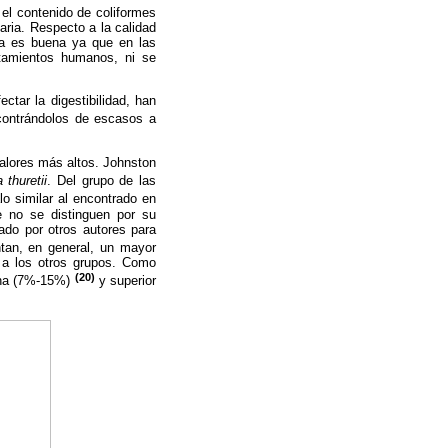
el contenido de coliformes
aria. Respecto a la calidad
sta es buena ya que en las
tamientos humanos, ni se
tar la digestibilidad, han
ontrándolos de escasos a
valores más altos. Johnston
 thuretii
. Del grupo de las
lo similar al encontrado en
e no se distinguen por su
ado por otros autores para
tan, en general, un mayor
o a los otros grupos. Como
(20)
vena (7%-15%)
y superior