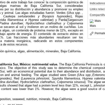
etivo de este trabajo fue conocer la composición química de
Indicadore
lgas marinas de Baja California Sur, consideradas
Links rela
es por su distribución y abundancia y promover su empleo
 y animal. Las algas estudiadas fueron: Verdes (
Ulva spp. ,
Compartilh
is, Caulerpa sertularoides y Bryopsis hypnoides
), Rojas
yridia filamentosa e Hypnea valentiae
) y Parda(
Sargassum
Mais
Padina durvillaei, Hydroclathrus clathrathus y Colpomenia
Mais
se secaron al sol y molieron en un molino de cuchillas. Los
as algas, un contenido de proteína menor de 11%, excepto en
Permali
ajo aporte de energía. El contenido de extracto etéreo en
1%. Las fracciones más abundantes resultaron ser los
 la materia inorgánica, radicando en estos componentes
za de estos recursos.
ón química, algas, alimentación, minerales, Baja California.
ifornia Sur, México: nutrimental value.
The Baja California Peninsula is o
ico. The objective of this study was to determine the chemical composi
 Sur, with an economical potential due to their abundance and distribution, 
on and animal feeding. The algae studied were Green
(Ulva spp.,Enteromo
ypnoides)
, Red (
Laurencia johnstonii, Spyridia filamentosa, Hypnea valentia
dina durvillaei, Hydroclathrus clathrathus, Colpomenia sinuosa
). The algae w
results showed that algae had a protein level less than 11%, except L. johnsto
t content was lower than 1%. However, the algae were a good source of c
sition, seaweed, nutrition, minerals, Baja California.