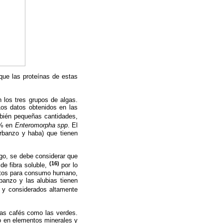
 que las proteínas de estas
 los tres grupos de algas.
Los datos obtenidos en las
bién pequeñas cantidades,
5% en
Enteromorpha spp
. El
arbanzo y haba) que tienen
go, se debe considerar que
(16)
de fibra soluble,
por lo
entos para consumo humano,
banzo y las alubias tienen
 y considerados altamente
gas cafés como las verdes.
o en elementos minerales y