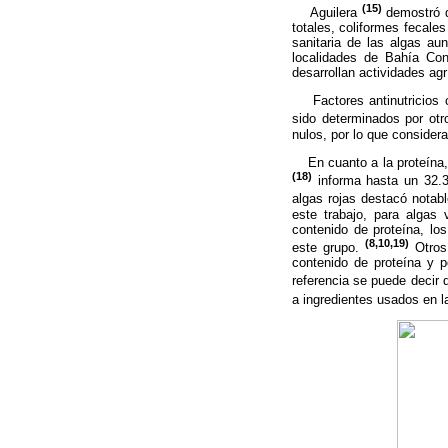
(15)
Aguilera
demostró q
totales, coliformes fecale
sanitaria de las algas au
localidades de Bahía Co
desarrollan actividades agr
Factores antinutricios co
sido determinados por ot
nulos, por lo que conside
En cuanto a la proteína,
(18)
informa hasta un 32.
algas rojas destacó notab
este trabajo, para algas
contenido de proteína, lo
(8,10,19)
este grupo.
Otros
contenido de proteína y p
referencia se puede decir
a ingredientes usados en 