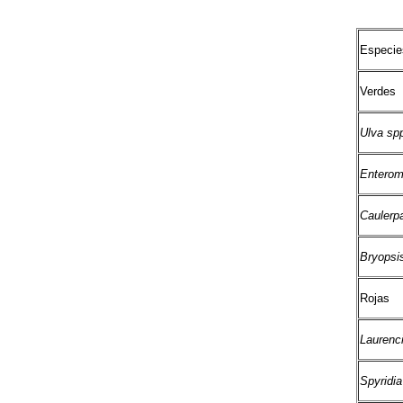
Especie
Verdes
Ulva sp
Enteromo
Caulerpa
Bryopsi
Rojas
Laurenci
Spyridia