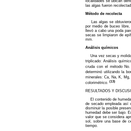
localidades se ubican den
las algas fueron recolect
Método de recolecta
Las algas se obtuvieron 
por medio de buceo libre
llevó a cabo una poda parc
secas se limpiaron de epíf
mm.
Análisis químicos
Una vez secas y molidas, 
triplicado: Análisis quím
cruda con el método No.
determinó utilizando la bo
minerales: Ca, Na, K, Mg,
(13)
colorimétrico.
RESULTADOS Y DISCUS
El contenido de humedad e
de secado empleada así c
disminuir la posible prese
humedad debe ser bajo. En
valor que se considera apr
sol, sobre una base de c
tiempo.