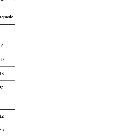
agnesio
54
30
18
52
12
40