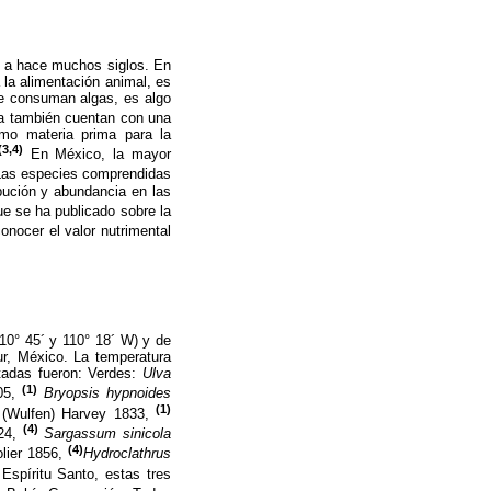
 a hace muchos siglos. En
 la alimentación animal, es
ue consuman algas, es algo
ca también cuentan con una
omo materia prima para la
(3,4)
En México, la mayor
as especies comprendidas
bución y abundancia en las
e se ha publicado sobre la
onocer el valor nutrimental
10° 45´ y 110° 18´ W) y de
ur, México. La temperatura
tadas fueron: Verdes:
Ulva
(1)
05,
Bryopsis hypnoides
(1)
a
(Wulfen) Harvey 1833,
(4)
24,
Sargassum sinicola
(4)
lier 1856,
Hydroclathrus
Espíritu Santo, estas tres