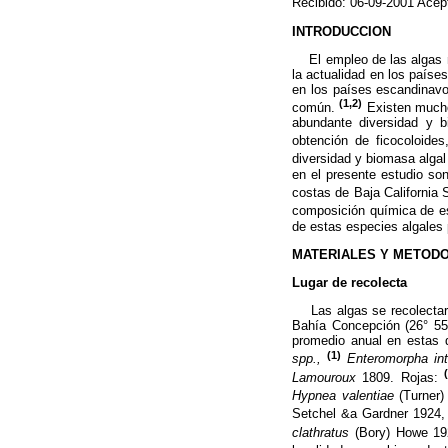
Recibido: 06-09-2001 Acep
INTRODUCCION
El empleo de las algas m
la actualidad en los paíse
en los países escandinavo
(1,2)
común.
Existen mucho
abundante diversidad y b
obtención de ficocoloides
diversidad y biomasa algal
en el presente estudio so
costas de Baja California 
composición química de e
de estas especies algales
MATERIALES Y METOD
Lugar de recolecta
Las algas se recolectaron
Bahía Concepción (26° 55´
promedio anual en estas 
(1)
spp.,
Enteromorpha int
Lamouroux
1809. Rojas:
Hypnea valentiae
(Turner
Setchel &a Gardner 1924
clathratus
(Bory) Howe 1