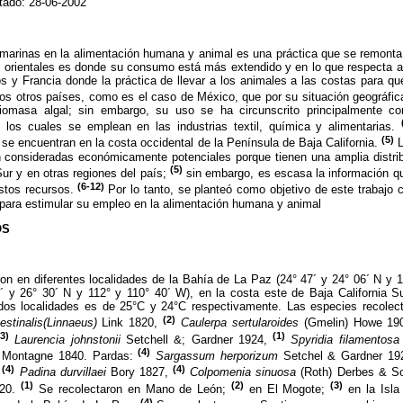
tado: 28-06-2002
arinas en la alimentación humana y animal es una práctica que se remonta
s orientales es donde su consumo está más extendido y en lo que respecta a
s y Francia donde la práctica de llevar a los animales a las costas para q
s otros países, como es el caso de México, que por su situación geográfi
iomasa algal; sin embargo, su uso se ha circunscrito principalmente c
, los cuales se emplean en las industrias textil, química y alimentarias.
(5)
 se encuentran en la costa occidental de la Península de Baja California.
L
n consideradas económicamente potenciales porque tienen una amplia distri
(5)
Sur y en otras regiones del país;
sin embargo, es escasa la información qu
(6-12)
stos recursos.
Por lo tanto, se planteó como objetivo de este trabajo c
 para estimular su empleo en la alimentación humana y animal
OS
 en diferentes localidades de la Bahía de La Paz (24° 47´ y 24° 06´ N y 1
 y 26° 30´ N y 112° y 110° 40´ W), en la costa este de Baja California S
dos localidades es de 25°C y 24°C respectivamente. Las especies recolec
(2)
estinalis(Linnaeus)
Link 1820,
Caulerpa sertularoides
(Gmelin) Howe 19
(3)
(1)
Laurencia johnstonii
Setchell &; Gardner 1924,
Spyridia filamentos
(4)
) Montagne 1840. Pardas:
Sargassum herporizum
Setchel & Gardner 19
(4)
(4)
,
Padina durvillaei
Bory 1827,
Colpomenia sinuosa
(Roth) Derbes & So
(1)
(2)
(3)
920.
Se recolectaron en Mano de León;
en El Mogote;
en la Isla 
(4)