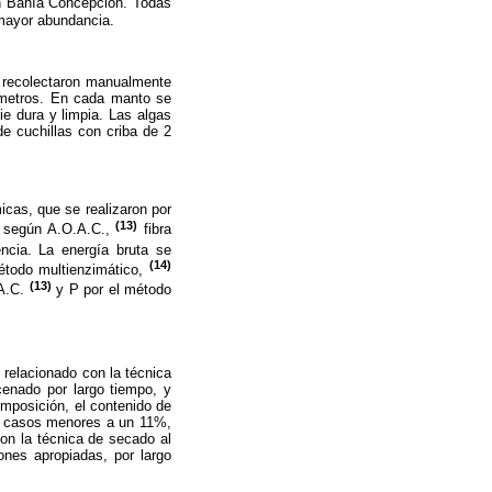
n Bahía Concepción. Todas
 mayor abundancia.
 recolectaron manualmente
 metros. En cada manto se
ie dura y limpia. Las algas
de cuchillas con criba de 2
cas, que se realizaron por
(13)
s, según A.O.A.C.,
fibra
ncia. La energía bruta se
(14)
étodo multienzimático,
(13)
.A.C.
y P por el método
relacionado con la técnica
enado por largo tiempo, y
omposición, el contenido de
os casos menores a un 11%,
con la técnica de secado al
nes apropiadas, por largo