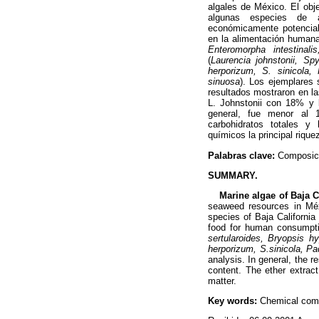
algales de México. El obj
algunas especies de a
económicamente potencial
en la alimentación humana
Enteromorpha intestinal
(
Laurencia johnstonii, Sp
herporizum, S. sinicola, 
sinuosa
). Los ejemplares 
resultados mostraron en l
L. Johnstonii con 18% y b
general, fue menor al 
carbohidratos totales y
químicos la principal rique
Palabras clave:
Composici
SUMMARY.
Marine algae of Baja Cal
seaweed resources in Méx
species of Baja California
food for human consumpti
sertularoides, Bryopsis h
herporizum, S.sinicola, Pa
analysis. In general, the 
content. The ether extrac
matter.
Key words:
Chemical compo