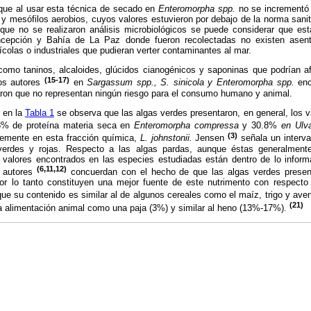
ue al usar esta técnica de secado en
Enteromorpha spp.
no se incrementó 
s y mesófilos aerobios, cuyos valores estuvieron por debajo de la norma sanit
nque no se realizaron análisis microbiológicos se puede considerar que e
ncepción y Bahía de La Paz donde fueron recolectadas no existen asen
ícolas o industriales que pudieran verter contaminantes al mar.
mo taninos, alcaloides, glúcidos cianogénicos y saponinas que podrían afec
(15-17)
ros autores
en
Sargassum spp., S. sinicola y Enteromorpha spp.
enc
raron que no representan ningún riesgo para el consumo humano y animal.
 en la
Tabla 1
se observa que las algas verdes presentaron, en general, los 
3% de proteína materia seca en
Enteromorpha compressa
y 30.8%
en Ulva
(3)
lemente en esta fracción química,
L. johnstonii.
Jensen
señala un interva
 verdes y rojas. Respecto a las algas pardas, aunque éstas generalment
s valores encontrados en las especies estudiadas están dentro de lo inform
(6,11,12)
 autores
concuerdan con el hecho de que las algas verdes presen
or lo tanto constituyen una mejor fuente de este nutrimento con respect
 que su contenido es similar al de algunos cereales como el maíz, trigo y a
(21)
la alimentación animal como una paja (3%) y similar al heno (13%-17%).