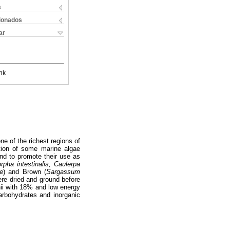
s
cionados
ar
nk
ne of the richest regions of
tion of some marine algae
and to promote their use as
rpha intestinalis, Caulerpa
e
) and Brown (
Sargassum
ere dried and ground before
nii with 18% and low energy
arbohydrates and inorganic