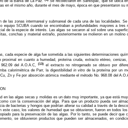
tro de la Bahía de La Paz.
Se recolectaron en Santispac, que se ubica e
adas en el mismo año, durante el mes de mayo, época en que presentaron su
de las zonas intermareal y submareal de cada una de las localidades. Se
, o equipo SCUBA cuando se encontraban a profundidades mayores a tres
ial de la especie de interés. Las algas se secaron al sol sobre una superfic
itas, conchas y material extraño, posteriormente se molieron en un molino 
cada especie de alga fue sometida a las siguientes determinaciones quími
ico proximal en cuanto a humedad, proteína cruda, extracto etéreo, ceniza
(13)
 962.09 del A.O.A.C,
el extracto no nitrogenado se obtuvo por difere
mba calorimétrica de Parr, la digestibilidad
in vitro
de la proteína por un m
 Cu, Zn y Fe por absorción atómica mediante el método No. 968.08 del A.O
ION
n las algas secas y molidas es un dato muy importante, ya que está muy 
omo con la conservación del alga. Para que un producto pueda ser almac
ncia de bacterias y hongos que podrían alterar su calidad a través de la desc
 este caso, los valores de humedad que se obtuvieron, fueron en todos l
opiado para la preservación de las algas. Por lo tanto, se puede decir que 
emento, se obtuvieron productos que pueden ser almacenados, en condicio