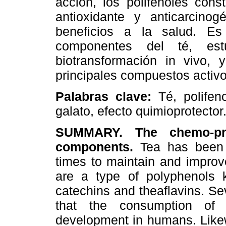
acción, los polifenoles cons
antioxidante y anticarcinog
beneficios a la salud. Es 
componentes del té, estu
biotransformación in vivo, 
principales compuestos activo
Palabras clave:
Té, polifen
galato, efecto quimioprotector
SUMMARY. The chemo-pre
components.
Tea has been
times to maintain and improv
are a type of polyphenols 
catechins and theaflavins. Se
that the consumption of 
development in humans. Likew