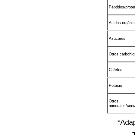
Péptidos/prote
Acidos orgánic
Azúcares
Otros carbohid
Cafeína
Potasio
Otros
minerales/ceni
*Adap