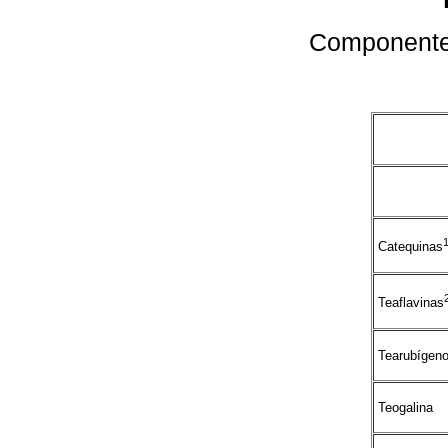
Componentes
Catequinas
Teaflavinas
Tearubígen
Teogalina