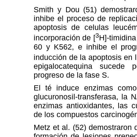
Smith y Dou (51) demostraro
inhibe el proceso de replicac
apoptosis de celulas leucém
3
incorporación de [
H]-timidin
60 y K562, e inhibe el prog
inducción de la apoptosis en 
epigalocatequina sucede p
progreso de la fase S.
El té induce enzimas como 
glucuronosil-transferasa, la
enzimas antioxidantes, las c
de los compuestos carcinogén
Metz et al. (52) demostraron 
formación de lesiones prene