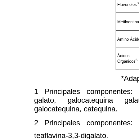
3
Flavonoles
Metilxantin
Amino Ácid
Ácidos
6
Orgánicos
*Adap
1 Principales componentes: e
galato, galocatequina galat
galocatequina, catequina.
2 Principales componentes: tea
teaflavina-3,3-digalato.