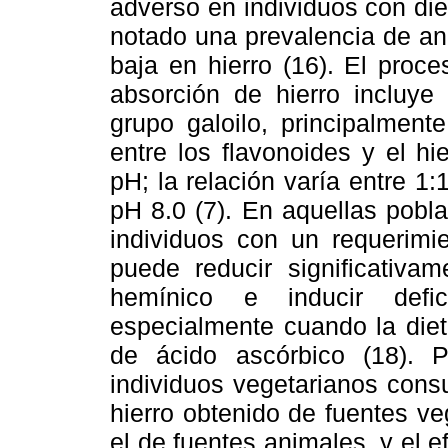
adverso en individuos con di
notado una prevalencia de an
baja en hierro (16). El proce
absorción de hierro incluye
grupo galoilo, principalmente
entre los flavonoides y el h
pH; la relación varía entre 1
pH 8.0 (7). En aquellas pobl
individuos con un requerimie
puede reducir significativam
hemínico e inducir defi
especialmente cuando la die
de ácido ascórbico (18). 
individuos vegetarianos cons
hierro obtenido de fuentes v
el de fuentes animales, y el 