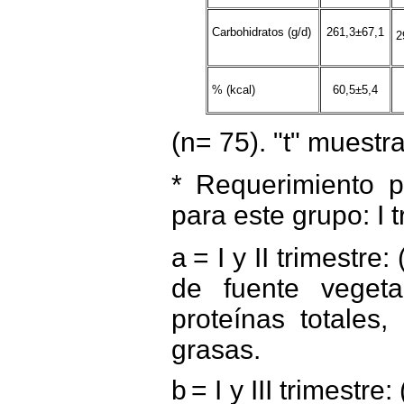
Carbohidratos (g/d)
261,3±67,1
2
% (kcal)
60,5±5,4
(n= 75). "t" muestr
* Requerimiento p
para este grupo: I tr
a
= I y II trimestre
de fuente vegeta
proteínas totales,
grasas.
b
= I y III trimestr