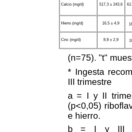
Calcio (mg/d)
517,3 ± 243,6
61
Hierro (mg/d)
16,5 ± 4,9
1
Cinc (mg/d)
8,8 ± 2,9
1
(n=75). "t" mue
* Ingesta recome
III trimestre
a
= I y II trim
(p<0,05) ribofla
e hierro.
b
= I y III t