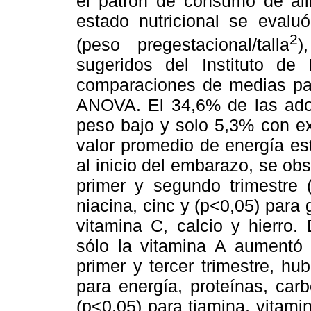
el patrón de consumo de ali
estado nutricional se evalu
2
(peso pregestacional/talla
)
sugeridos del Instituto de
comparaciones de medias par
ANOVA. El 34,6% de las adol
peso bajo y solo 5,3% con e
valor promedio de energía es
al inicio del embarazo, se ob
primer y segundo trimestre (
niacina, cinc y (p<0,05) para g
vitamina C, calcio y hierro.
sólo la vitamina A aumentó s
primer y tercer trimestre, hub
para energía, proteínas, carbo
(p<0,05) para tiamina, vitami