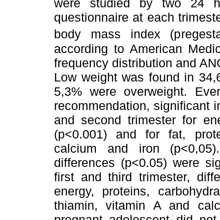
were studied by two 24 h
questionnaire at each trimest
body mass index (pregestat
according to American Medicin
frequency distribution and ANO
Low weight was found in 34,6%
5,3% were overweight. Even
recommendation, significant 
and second trimester for ene
(p<0.001) and for fat, prote
calcium and iron (p<0,05)
differences (p<0.05) were si
first and third trimester, dif
energy, proteins, carbohydra
thiamin, vitamin A and calc
pregnant adolescent did not