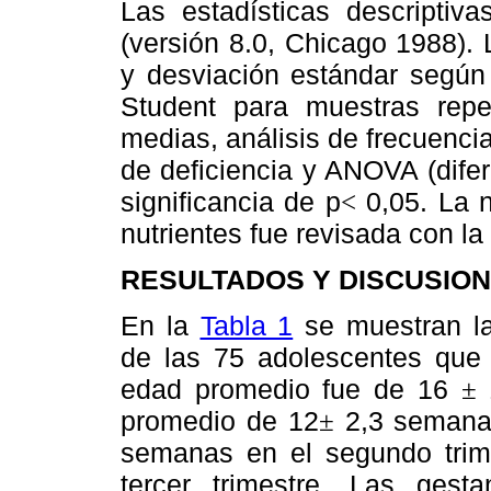
Las estadísticas descripti
(versión 8.0, Chicago 1988).
y desviación estándar según 
Student para muestras repeti
medias, análisis de frecuenci
de deficiencia y ANOVA (difer
significancia de p
0,05. La n
<
nutrientes fue revisada con l
RESULTADOS Y DISCUSION
En la
Tabla 1
se muestran la
de las 75 adolescentes que 
edad promedio fue de 16
1
±
promedio de 12
2,3 semanas
±
semanas en el segundo tri
tercer trimestre. Las gest