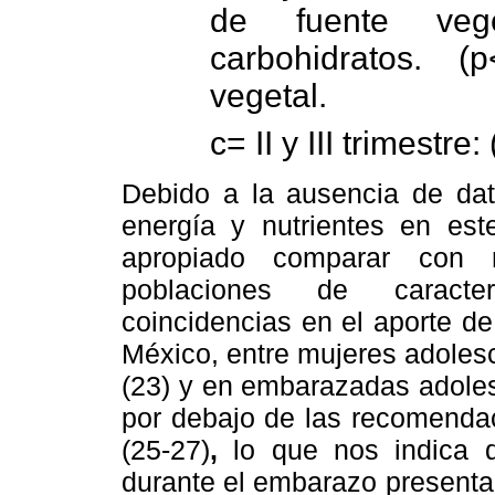
de fuente vege
carbohidratos. (
vegetal.
c
= II y III trimestr
Debido a la ausencia de da
energía y nutrientes en est
apropiado comparar con r
poblaciones de caracterí
coincidencias en el aporte d
México, entre mujeres adoles
(23) y
en
embarazadas adoles
por debajo de las recomendac
(25-27)
,
lo que nos indica 
durante el embarazo presentan