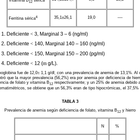
Vitamina B
sérica
12
4
35,1±26,1
19,0
----
Ferritina sérica
1. Deficiente
<
3, Marginal 3 – 6 (ng/ml)
2. Deficiente
<
140, Marginal 140 – 160 (ng/ml)
3. Deficiente
<
150, Marginal 150 – 200 (pg/ml)
4. Deficiente
<
12 (
m
g/L).
moglobina fue de 12,0
±
1,1 g/dl; con una prevalencia de anemia de 13,1%. Al co
ntró que la mayor prevalencia (56,2%) era por anemia por deficiencia de hie
encia de folato y vitamina B
respectivamente; y un 25% de anemia debido a o
12
ematimétricos, se obtiene que un 56,3% eran de tipo hipocrómicas, el 37,5% 
TABLA 3
Prevalencia de anemia según deficiencia de folato, vitamina B
y hierro
12
N
%