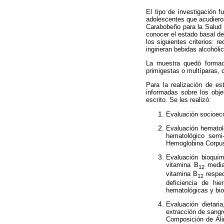
El tipo de investigación 
adolescentes que acudieron
Carabobeño para la Salud 
conocer el estado basal d
los siguientes criterios: 
ingirieran bebidas alcohól
La muestra quedó formad
primigestas o multíparas,
Para la realización de e
informadas
sobre los obje
escrito. Se les realizó:
Evaluación socioec
Evaluación hematoló
hematológico semi
Hemoglobina Corpus
Evaluación bioquími
vitamina B
median
12
vitamina B
respec
12
deficiencia de hi
hematológicas y bio
Evaluación dietari
extracción de sangr
Composición de Ali