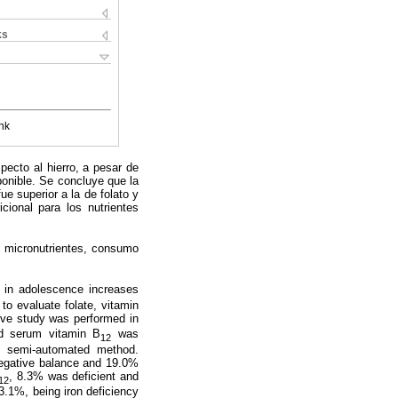
ks
nk
specto al hierro, a pesar de
onible. Se concluye que la
ue superior a la de folato y
ional para los nutrientes
 de micronutrientes, consumo
 in adolescence increases
to evaluate folate, vitamin
tive study was performed in
nd serum vitamin B
was
12
y semi-automated method.
 negative balance and 19.0%
, 8.3% was deficient and
12
3.1%, being iron deficiency