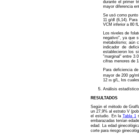
durante el primer 
mayor diferencia en
Se usó como punto d
11 g/dl (6,14). Par
VCM inferior a 80 f
Los niveles de fola
negativo", ya que 
metabolismo; aún cu
indicador de defic
establecieron los s
"marginal" entre 3.0
cifras menores de 1
Para deficiencia d
mayor de 200 pg/ml (
12
m
g/L, los cuales
Análisis estadístico
RESULTADOS
Según el método de Graff
un 27,9% al estrato V (pob
el estudio. En la
Tabla 1
s
embarazadas tenían edade
edad. La edad ginecológic
corte para riesgo ginecoló