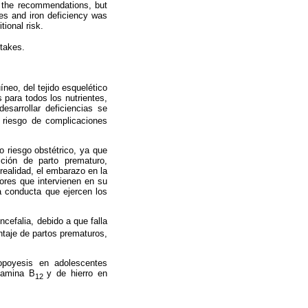
d the recommendations, but
ies and iron deficiency was
tional risk.
ntakes.
eo, del tejido esquelético
 para todos los nutrientes,
sarrollar deficiencias se
 riesgo de complicaciones
 riesgo obstétrico, ya que
ición de parto prematuro,
realidad, el embarazo en la
tores que intervienen en su
la conducta que ejercen los
cefalia, debido a que falla
entaje de partos prematuros,
topoyesis en adolescentes
itamina B
y de hierro en
12