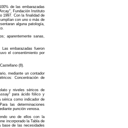
el 100% de las embarazadas
Arcay", Fundación Instituto
o 1997.
Con la finalidad de
 cumplían con uno o más de
esentaran alguna patología,
to.
os; aparentemente sanas,
d. Las embarazadas fueron
tuvo el consentimiento por
astellano (8).
ario, mediante un contador
étricos: Concentración de
olato y niveles séricos de
ssay" para ácido fólico y
a sérica como indicador de
Para las determinaciones
mediante punción venosa.
iendo uno de ellos con la
ene incorporado la Tabla de
a base de las necesidades