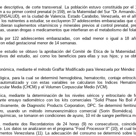
fue descriptiva, de corte transversal. La población estuvo constituida por 
 a su primer control prenatal (n:159), en la Maternidad del Sur "Dr. Armando 
(INSALUD), en la ciudad de Valencia. Estado Carabobo, Venezuela, en el añ
e los nutrientes a estudiar, se excluyeron 37 adolescentes embarazadas que
recibieran suplementos vitamínicos y minerales previos al control prenatal, pr
icas, usaran drogas o medicamentos que interfieran en el metabolismo del fola
a por 122 adolescentes embarazadas, con edad menor o igual a 18 añ
 con edad gestacional menor de 14 semanas.
ste estudio se obtuvo la aprobación del Comité de Etica de la Maternida
tivos del estudio, así como los beneficios para ellas y sus hijos; y se ob
onómica, mediante el método Graffar Modificado para Venezuela por Méndez C
gica, para la cual se determinó hemoglobina, hematocrito, contaje eritrocit
-automatizado y con estas variables se calcularon los Indices Hematim
cular Media (CHCM) y el Volumen Corpuscular Medio (VCM).
ca, mediante la determinación de los niveles séricos y eritrocitario de f
te ensayo radiométrico con los kits comerciales "Solid Phase No Boil A
tivamente, de Diagnostic Products Corporation, DPC. Se determinó ferritin
erro, usando un método inmunoenzimático comercial (Sorin Biomédica). 
químicas, se tomaron en condiciones de ayuno, 10 ml de sangre periférica 
a, mediante dos Recordatorios de 24 horas (9) no consecutivos, coincid
e. Los datos se analizaron en el programa "Food Processor II" (10), el cual ti
mentos Venezolana (11). La adecuación del consumo se determinó sobre l