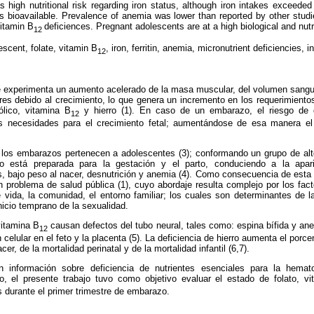
 high nutritional risk regarding iron status, although iron intakes exceede
s bioavailable. Prevalence of anemia was lower than reported by other stud
vitamin B
deficiences. Pregnant adolescents are at a high biological and nutri
12
scent, folate, vitamin B
, iron, ferritin, anemia, micronutrient deficiencies, i
12
e experimenta un aumento acelerado de la masa muscular, del volumen sanguín
ares debido al crecimiento, lo que genera un incremento en los requerimientos
ólico, vitamina B
y hierro (1). En caso de un embarazo, el riesgo de de
12
s necesidades para el crecimiento fetal; aumentándose de esa manera el
os embarazos pertenecen a adolescentes (3); conformando un grupo de alto
o está preparada para la gestación y el parto, conduciendo a la apar
 bajo peso al nacer, desnutrición y anemia (4). Como consecuencia de esta 
 problema de salud pública (1), cuyo abordaje resulta complejo por los fac
 vida, la comunidad, el entorno familiar; los cuales son determinantes de 
nicio temprano de la sexualidad.
vitamina B
causan defectos del tubo neural, tales como: espina bífida y anen
12
n celular en el feto y la placenta (5). La deficiencia de hierro aumenta el porc
er, de la mortalidad perinatal y de la mortalidad infantil (6,7).
 información sobre deficiencia de nutrientes esenciales para la hema
, el presente trabajo tuvo como objetivo evaluar el estado de folato, v
durante el primer trimestre de embarazo.