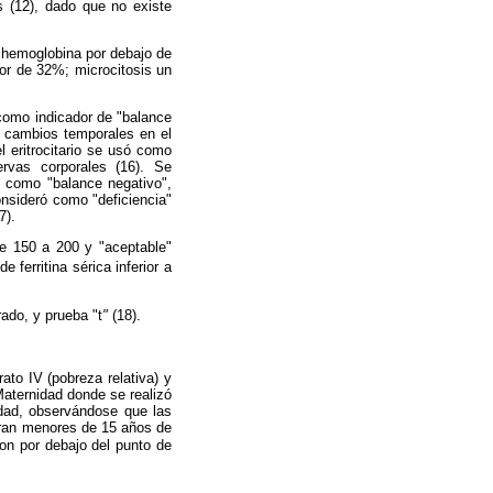
 (12),
dado que no existe
e hemoglobina por debajo de
ior de 32%; microcitosis un
 como indicador de "balance
o cambios temporales en el
 eritrocitario se usó como
ervas corporales (16). Se
ml como "balance negativo",
consideró como "deficiencia"
7).
e 150 a 200 y "aceptable"
 ferritina sérica inferior a
rado, y prueba "t
"
(18).
rato IV (pobreza relativa) y
Maternidad donde se realizó
dad, observándose que las
ran menores de 15 años de
n por debajo del punto de