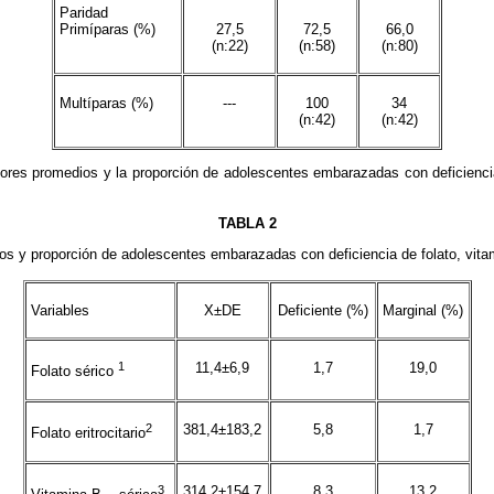
Paridad
Primíparas (%)
27,5
72,5
66,0
(n:22)
(n:58)
(n:80)
Multíparas (%)
---
100
34
(n:42)
(n:42)
lores promedios y la proporción de adolescentes embarazadas con deficiencia
TABLA 2
os y proporción de adolescentes embarazadas con deficiencia de folato, vita
Variables
X±DE
Deficiente (%)
Marginal (%)
1
11,4±6,9
1,7
19,0
Folato sérico
2
381,4±183,2
5,8
1,7
Folato eritrocitario
3
314,2±154,7
8,3
13,2