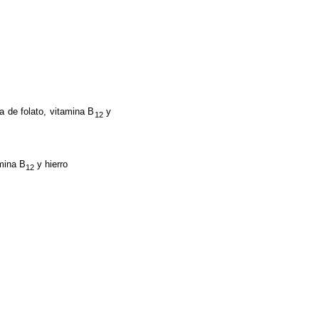
 de folato, vitamina B
y
12
mina B
y hierro
12