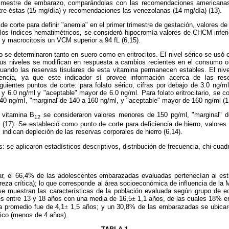
trimestre de embarazo, comparándolas con las recomendaciones americanas
tre éstas (15 mg/día) y recomendaciones las venezolanas (14 mg/día) (13).
e corte para definir "anemia" en el primer trimestre de gestación, valores d
a los índices hematimétricos, se consideró hipocromía valores de CHCM infer
L y macrocitosis un VCM superior a 94 fL (6,15).
to se determinaron tanto en suero como en eritrocitos. El nivel sérico se usó
sus niveles se modifican en respuesta a cambios recientes en el consumo 
ando las reservas tisulares de esta vitamina permanecen estables. El nivel
iencia, ya que este indicador sí provee información acerca de las res
iguientes puntos de corte: para folato sérico, cifras por debajo de 3.0 ng/
 y 6.0 ng/ml y "aceptable" mayor de 6.0 ng/ml. Para folato eritrocitario, se 
40 ng/mI, "marginal"de 140 a 160 ng/ml, y "aceptable" mayor de 160 ng/ml (1
e vitamina B
se consideraron valores menores de 150 pg/ml, "marginal" d
12
17). Se estableció como punto de corte para deficiencia de hierro, valores de
 indican depleción de las reservas corporales de hierro (6,14).
s: se aplicaron estadísticos descriptivos, distribución de frecuencia, chi-cuad
ar, el 66,4% de las adolescentes embarazadas evaluadas
pertenecían al est
reza crítica); lo que corresponde al área socioeconómica de influencia de la 
e muestran las características de la población evaluada según grupo de e
s entre 13 y 18 años con una media de 16,5
±
1,1 años, de las cuales 18% e
a promedio fue de 4,1
±
1,5 años; y un 30,8% de las embarazadas se ubicaro
gico (menos de 4 años).