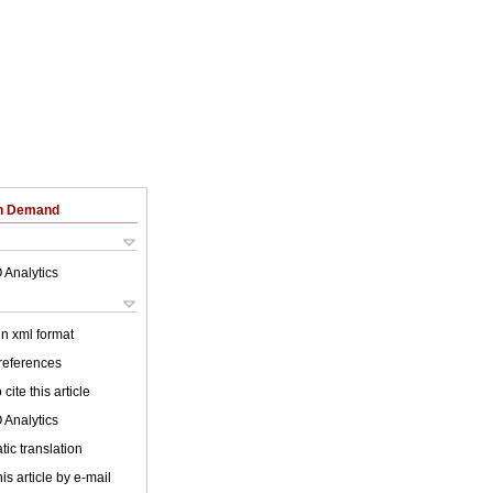
on Demand
 Analytics
 in xml format
 references
cite this article
 Analytics
ic translation
is article by e-mail