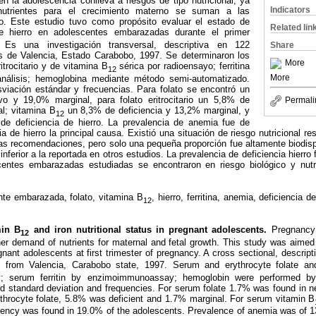
n la adolescencia conlleva a riesgos de tipo nutricional, ya
Indicators
trientes para el crecimiento materno se suman a las
. Este estudio tuvo como propósito evaluar el estado de
Related lin
 hierro en adolescentes embarazadas durante el primer
 Es una investigación transversal, descriptiva en 122
Share
 de Valencia, Estado Carabobo, 1997. Se determinaron los
More
ritrocitario y de vitamina B
sérica por radioensayo; ferritina
12
More
nálisis; hemoglobina mediante método semi-automatizado.
viación estándar y frecuencias. Para folato se encontró un
o y 19,0% marginal, para folato eritrocitario un 5,8% de
Permali
al; vitamina B
un 8,3% de deficiencia y 13,2% marginal, y
12
de deficiencia de hierro. La prevalencia de anemia fue de
a de hierro la principal causa. Existió una situación de riesgo nutricional re
s recomendaciones, pero solo una pequeña proporción fue altamente biodisp
nferior a la reportada en otros estudios. La prevalencia de deficiencia hierro f
entes embarazadas estudiadas se encontraron en riesgo biológico y nutric
nte embarazada, folato, vitamina B
, hierro, ferritina, anemia, deficiencia
12
min B
and iron nutritional status in pregnant adolescents.
Pregnancy
12
igher demand of nutrients for maternal and fetal growth. This study was aimed 
nant adolescents at first trimester of pregnancy. A cross sectional, descrip
s from Valencia, Carabobo state, 1997. Serum and erythrocyte folate a
y; serum ferritin by enzimoimmunoassay; hemoglobin were performed b
ded standard deviation and frequencies. For serum folate 1.7% was found in
ythrocyte folate, 5.8% was deficient and 1.7% marginal. For serum vitamin B
iency was found in 19.0% of the adolescents. Prevalence of anemia was of 1