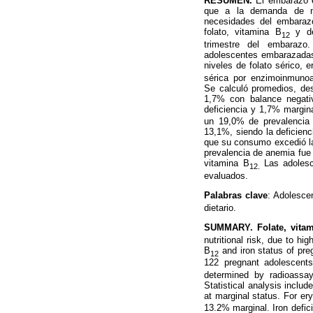
RESUMEN.
El embarazo e
que a la demanda de nu
necesidades del embarazo
folato, vitamina B
y de
12
trimestre del embarazo.
adolescentes embarazadas
niveles de folato sérico, e
sérica por enzimoinmunoa
Se calculó promedios, des
1,7% con balance negativ
deficiencia y 1,7% margin
un 19,0% de prevalencia 
13,1%, siendo la deficienci
que su consumo excedió la
prevalencia de anemia fue i
vitamina B
Las adolesc
12.
evaluados.
Palabras clave
: Adolesce
dietario.
SUMMARY. Folate, vita
nutritional risk, due to h
B
and iron status of preg
12
122 pregnant adolescent
determined by radioassa
Statistical analysis inclu
at marginal status. For er
13.2% marginal. Iron defic