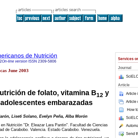
ericanos de Nutrición
Services 
2
On-line version
ISSN
2309-5806
Journal
cas June 2003
SciELO
Article
utrición de folato, vitamina B
y
Article
12
n adolescentes embarazadas
Article
How to 
arón, Liseti Solano, Evelyn Peña, Alba Morón
SciELO
en Nutrición "Dr. Eleazar Lara Pantin". Facultad de Ciencias
Automat
dad de Carabobo. Valencia. Estado Carabobo. Venezuela.
Send th