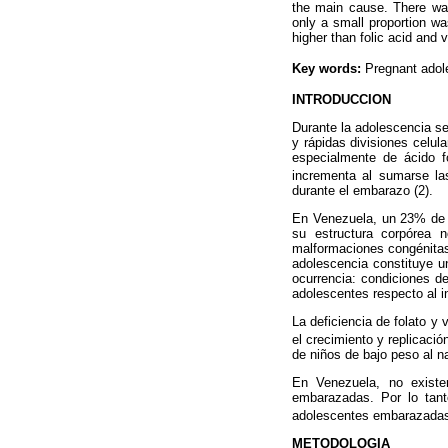
the main cause. There was
only a small proportion wa
higher than folic acid and 
Key words:
Pregnant adole
INTRODUCCION
Durante la adolescencia s
y rápidas divisiones celul
especialmente de ácido f
incrementa al sumarse la
durante el embarazo (2).
En Venezuela, un 23% de l
su estructura corpórea n
malformaciones congénitas,
adolescencia constituye un
ocurrencia: condiciones de
adolescentes respecto al i
La deficiencia de folato y 
el crecimiento y replicació
de niños de bajo peso al nac
En Venezuela, no existen
embarazadas. Por lo tanto
adolescentes embarazadas 
METODOLOGIA