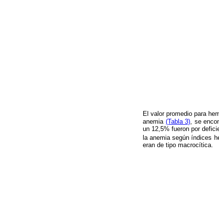
El valor promedio para he
anemia
(Tabla 3)
, se enco
un 12,5% fueron por defici
la anemia según índices h
eran de tipo macrocítica.