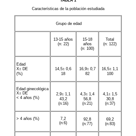
TABLA 1
Características de la población estudiada
Grupo de edad
13-15 años
15-18
Total
(n: 22)
años
(n: 122)
(n: 100)
Edad
X
±
DE
14,5
±
0,6
16,9
±
0,7
16,5
±
1,1
(%)
18
82
100
Edad ginecológica
X
±
DE
2,9
±
1,1
4,3
±
1,4
4,1
±
1,5
< 4 años (%)
43,2
56,8
30,8
(n:16)
(n:21)
(n:37)
> 4 años (%)
7,2
92,8
69,2
(n:6)
(n:77)
(n:83)