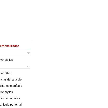
Personalizados
 Analytics
lo en XML
cias del artículo
itar este artículo
 Analytics
ción automática
articulo por email