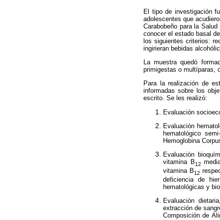
El tipo de investigación 
adolescentes que acudieron
Carabobeño para la Salud 
conocer el estado basal d
los siguientes criterios: 
ingirieran bebidas alcohól
La muestra quedó formad
primigestas o multíparas,
Para la realización de e
informadas
sobre los obje
escrito. Se les realizó:
Evaluación socioec
Evaluación hematoló
hematológico semi
Hemoglobina Corpus
Evaluación bioquími
vitamina B
median
12
vitamina B
respec
12
deficiencia de hi
hematológicas y bio
Evaluación dietari
extracción de sangr
Composición de Ali