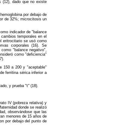
 (12),
dado que no existe
e hemoglobina por debajo de
ior de 32%; microcitosis un
 como indicador de "balance
o cambios temporales en el
 eritrocitario se usó como
ervas corporales (16). Se
ml como "balance negativo",
consideró como "deficiencia"
7).
e 150 a 200 y "aceptable"
 ferritina sérica inferior a
rado, y prueba "t
"
(18).
rato IV (pobreza relativa) y
Maternidad donde se realizó
dad, observándose que las
ran menores de 15 años de
n por debajo del punto de