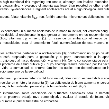
 high nutritional risk regarding iron status, although iron intakes exceede
s bioavailable. Prevalence of anemia was lower than reported by other stud
vitamin B
deficiences. Pregnant adolescents are at a high biological and nutri
12
scent, folate, vitamin B
, iron, ferritin, anemia, micronutrient deficiencies, i
12
e experimenta un aumento acelerado de la masa muscular, del volumen sanguín
ares debido al crecimiento, lo que genera un incremento en los requerimientos
ólico, vitamina B
y hierro (1). En caso de un embarazo, el riesgo de de
12
s necesidades para el crecimiento fetal; aumentándose de esa manera el
os embarazos pertenecen a adolescentes (3); conformando un grupo de alto
o está preparada para la gestación y el parto, conduciendo a la apar
 bajo peso al nacer, desnutrición y anemia (4). Como consecuencia de esta 
 problema de salud pública (1), cuyo abordaje resulta complejo por los fac
 vida, la comunidad, el entorno familiar; los cuales son determinantes de 
nicio temprano de la sexualidad.
vitamina B
causan defectos del tubo neural, tales como: espina bífida y anen
12
n celular en el feto y la placenta (5). La deficiencia de hierro aumenta el porc
er, de la mortalidad perinatal y de la mortalidad infantil (6,7).
 información sobre deficiencia de nutrientes esenciales para la hema
, el presente trabajo tuvo como objetivo evaluar el estado de folato, v
durante el primer trimestre de embarazo.