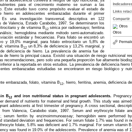
n la adolescencia conlleva a riesgos de tipo nutricional, ya
Indicadore
trientes para el crecimiento materno se suman a las
. Este estudio tuvo como propósito evaluar el estado de
Links rela
 hierro en adolescentes embarazadas durante el primer
 Es una investigación transversal, descriptiva en 122
Compartir
 de Valencia, Estado Carabobo, 1997. Se determinaron los
Otros
ritrocitario y de vitamina B
sérica por radioensayo; ferritina
12
Otros
nálisis; hemoglobina mediante método semi-automatizado.
viación estándar y frecuencias. Para folato se encontró un
o y 19,0% marginal, para folato eritrocitario un 5,8% de
Permali
al; vitamina B
un 8,3% de deficiencia y 13,2% marginal, y
12
de deficiencia de hierro. La prevalencia de anemia fue de
a de hierro la principal causa. Existió una situación de riesgo nutricional re
s recomendaciones, pero solo una pequeña proporción fue altamente biodisp
nferior a la reportada en otros estudios. La prevalencia de deficiencia hierro f
entes embarazadas estudiadas se encontraron en riesgo biológico y nutric
nte embarazada, folato, vitamina B
, hierro, ferritina, anemia, deficiencia
12
min B
and iron nutritional status in pregnant adolescents.
Pregnancy
12
igher demand of nutrients for maternal and fetal growth. This study was aimed 
nant adolescents at first trimester of pregnancy. A cross sectional, descrip
s from Valencia, Carabobo state, 1997. Serum and erythrocyte folate a
y; serum ferritin by enzimoimmunoassay; hemoglobin were performed b
ded standard deviation and frequencies. For serum folate 1.7% was found in
ythrocyte folate, 5.8% was deficient and 1.7% marginal. For serum vitamin B
iency was found in 19.0% of the adolescents. Prevalence of anemia was of 1