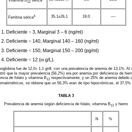
Vitamina B
sérica
12
4
35,1±26,1
19,0
----
Ferritina sérica
1. Deficiente
<
3, Marginal 3 – 6 (ng/ml)
2. Deficiente
<
140, Marginal 140 – 160 (ng/ml)
3. Deficiente
<
150, Marginal 150 – 200 (pg/ml)
4. Deficiente
<
12 (
m
g/L).
moglobina fue de 12,0
±
1,1 g/dl; con una prevalencia de anemia de 13,1%. Al co
ntró que la mayor prevalencia (56,2%) era por anemia por deficiencia de hie
encia de folato y vitamina B
respectivamente; y un 25% de anemia debido a o
12
ematimétricos, se obtiene que un 56,3% eran de tipo hipocrómicas, el 37,5% 
TABLA 3
Prevalencia de anemia según deficiencia de folato, vitamina B
y hierro
12
N
%