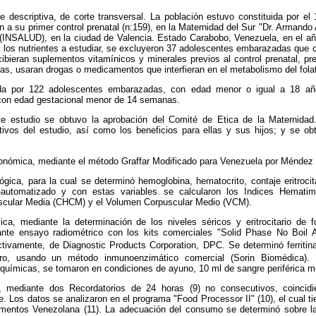
fue descriptiva, de corte transversal. La población estuvo constituida por 
 a su primer control prenatal (n:159), en la Maternidad del Sur "Dr. Armando 
(INSALUD), en la ciudad de Valencia. Estado Carabobo, Venezuela, en el añ
e los nutrientes a estudiar, se excluyeron 37 adolescentes embarazadas que
recibieran suplementos vitamínicos y minerales previos al control prenatal, pr
icas, usaran drogas o medicamentos que interfieran en el metabolismo del fola
a por 122 adolescentes embarazadas, con edad menor o igual a 18 añ
 con edad gestacional menor de 14 semanas.
ste estudio se obtuvo la aprobación del Comité de Etica de la Maternida
tivos del estudio, así como los beneficios para ellas y sus hijos; y se ob
onómica, mediante el método Graffar Modificado para Venezuela por Méndez C
gica, para la cual se determinó hemoglobina, hematocrito, contaje eritrocit
-automatizado y con estas variables se calcularon los Indices Hematim
cular Media (CHCM) y el Volumen Corpuscular Medio (VCM).
ca, mediante la determinación de los niveles séricos y eritrocitario de f
te ensayo radiométrico con los kits comerciales "Solid Phase No Boil A
tivamente, de Diagnostic Products Corporation, DPC. Se determinó ferritin
erro, usando un método inmunoenzimático comercial (Sorin Biomédica). 
químicas, se tomaron en condiciones de ayuno, 10 ml de sangre periférica 
a, mediante dos Recordatorios de 24 horas (9) no consecutivos, coincid
e. Los datos se analizaron en el programa "Food Processor II" (10), el cual ti
mentos Venezolana (11). La adecuación del consumo se determinó sobre l