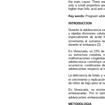
the main cause. There was
only a small proportion wa
higher than folic acid and 
Key words:
Pregnant adole
INTRODUCCION
Durante la adolescencia s
y rápidas divisiones celul
especialmente de ácido f
incrementa al sumarse la
durante el embarazo (2).
En Venezuela, un 23% de l
su estructura corpórea n
malformaciones congénitas,
adolescencia constituye un
ocurrencia: condiciones de
adolescentes respecto al i
La deficiencia de folato y 
el crecimiento y replicació
de niños de bajo peso al nac
En Venezuela, no existen
embarazadas. Por lo tanto
adolescentes embarazadas 
METODOLOGIA