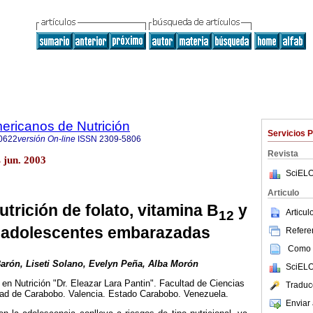
ericanos de Nutrición
Servicios 
0622
versión On-line
ISSN
2309-5806
Revista
 jun. 2003
SciELO
Articulo
utrición de folato, vitamina B
y
Articu
12
n adolescentes embarazadas
Referen
Como c
arón, Liseti Solano, Evelyn Peña, Alba Morón
SciELO
en Nutrición "Dr. Eleazar Lara Pantin". Facultad de Ciencias
Traduc
dad de Carabobo. Valencia. Estado Carabobo. Venezuela.
Enviar 