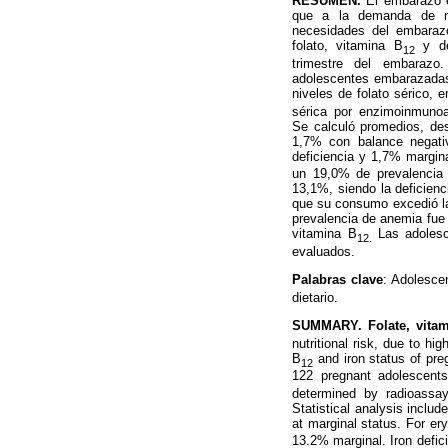
RESUMEN.
El embarazo e
que a la demanda de nu
necesidades del embarazo
folato, vitamina B
y de
12
trimestre del embarazo.
adolescentes embarazadas
niveles de folato sérico, e
sérica por enzimoinmunoa
Se calculó promedios, des
1,7% con balance negativ
deficiencia y 1,7% margin
un 19,0% de prevalencia 
13,1%, siendo la deficienci
que su consumo excedió la
prevalencia de anemia fue i
vitamina B
Las adolesc
12.
evaluados.
Palabras clave
: Adolesce
dietario.
SUMMARY. Folate, vita
nutritional risk, due to h
B
and iron status of preg
12
122 pregnant adolescent
determined by radioassa
Statistical analysis inclu
at marginal status. For er
13.2% marginal. Iron defic