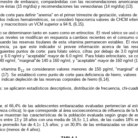
trimestre de embarazo, comparándolas con las recomendaciones americanas
tre éstas (15 mg/día) y recomendaciones las venezolanas (14 mg/día) (13).
e corte para definir "anemia" en el primer trimestre de gestación, valores d
a los índices hematimétricos, se consideró hipocromía valores de CHCM infer
L y macrocitosis un VCM superior a 94 fL (6,15).
to se determinaron tanto en suero como en eritrocitos. El nivel sérico se usó
sus niveles se modifican en respuesta a cambios recientes en el consumo 
ando las reservas tisulares de esta vitamina permanecen estables. El nivel
iencia, ya que este indicador sí provee información acerca de las res
iguientes puntos de corte: para folato sérico, cifras por debajo de 3.0 ng/
 y 6.0 ng/ml y "aceptable" mayor de 6.0 ng/ml. Para folato eritrocitario, se 
40 ng/mI, "marginal"de 140 a 160 ng/ml, y "aceptable" mayor de 160 ng/ml (1
e vitamina B
se consideraron valores menores de 150 pg/ml, "marginal" d
12
17). Se estableció como punto de corte para deficiencia de hierro, valores de
 indican depleción de las reservas corporales de hierro (6,14).
s: se aplicaron estadísticos descriptivos, distribución de frecuencia, chi-cuad
ar, el 66,4% de las adolescentes embarazadas evaluadas
pertenecían al est
reza crítica); lo que corresponde al área socioeconómica de influencia de la 
e muestran las características de la población evaluada según grupo de e
s entre 13 y 18 años con una media de 16,5
±
1,1 años, de las cuales 18% e
a promedio fue de 4,1
±
1,5 años; y un 30,8% de las embarazadas se ubicaro
gico (menos de 4 años).