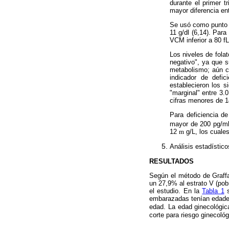
durante el primer 
mayor diferencia en
Se usó como punto d
11 g/dl (6,14). Par
VCM inferior a 80 f
Los niveles de fola
negativo", ya que 
metabolismo; aún cu
indicador de defic
establecieron los s
"marginal" entre 3.0
cifras menores de 1
Para deficiencia d
mayor de 200 pg/ml (
12
m
g/L, los cuales
Análisis estadístico
RESULTADOS
Según el método de Graff
un 27,9% al estrato V (pob
el estudio. En la
Tabla 1
s
embarazadas tenían edade
edad. La edad ginecológic
corte para riesgo ginecoló