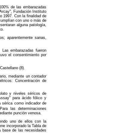
el 100% de las embarazadas
Arcay", Fundación Instituto
o 1997.
Con la finalidad de
 cumplían con uno o más de
esentaran alguna patología,
to.
os; aparentemente sanas,
d. Las embarazadas fueron
tuvo el consentimiento por
astellano (8).
ario, mediante un contador
étricos: Concentración de
olato y niveles séricos de
ssay" para ácido fólico y
a sérica como indicador de
Para las determinaciones
mediante punción venosa.
iendo uno de ellos con la
ene incorporado la Tabla de
a base de las necesidades