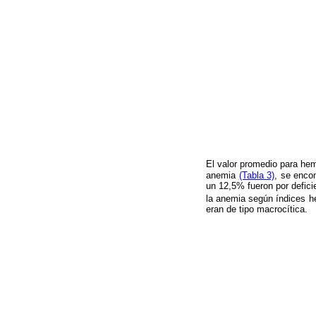
El valor promedio para he
anemia
(Tabla 3)
, se enco
un 12,5% fueron por defici
la anemia según índices h
eran de tipo macrocítica.