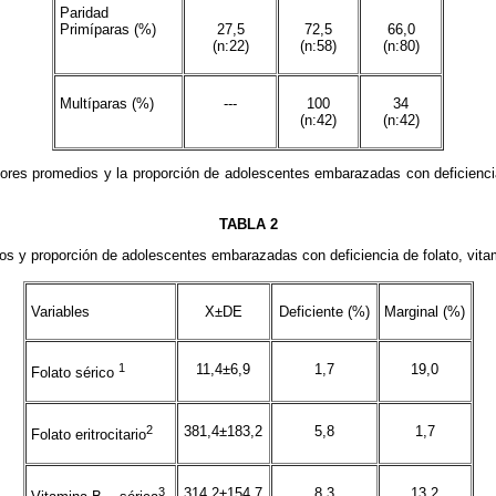
Paridad
Primíparas (%)
27,5
72,5
66,0
(n:22)
(n:58)
(n:80)
Multíparas (%)
---
100
34
(n:42)
(n:42)
lores promedios y la proporción de adolescentes embarazadas con deficiencia
TABLA 2
os y proporción de adolescentes embarazadas con deficiencia de folato, vita
Variables
X±DE
Deficiente (%)
Marginal (%)
1
11,4±6,9
1,7
19,0
Folato sérico
2
381,4±183,2
5,8
1,7
Folato eritrocitario
3
314,2±154,7
8,3
13,2