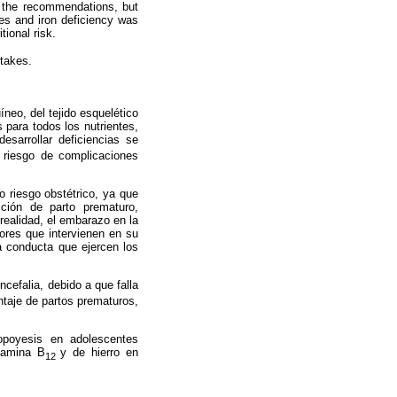
d the recommendations, but
ies and iron deficiency was
tional risk.
ntakes.
eo, del tejido esquelético
 para todos los nutrientes,
sarrollar deficiencias se
 riesgo de complicaciones
 riesgo obstétrico, ya que
ición de parto prematuro,
realidad, el embarazo en la
tores que intervienen en su
la conducta que ejercen los
cefalia, debido a que falla
entaje de partos prematuros,
topoyesis en adolescentes
itamina B
y de hierro en
12