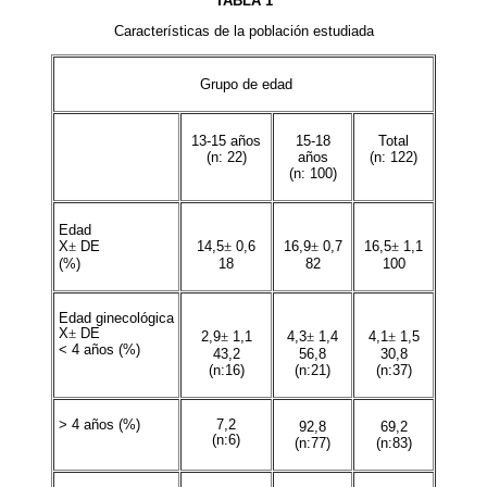
TABLA 1
Características de la población estudiada
Grupo de edad
13-15 años
15-18
Total
(n: 22)
años
(n: 122)
(n: 100)
Edad
X
±
DE
14,5
±
0,6
16,9
±
0,7
16,5
±
1,1
(%)
18
82
100
Edad ginecológica
X
±
DE
2,9
±
1,1
4,3
±
1,4
4,1
±
1,5
< 4 años (%)
43,2
56,8
30,8
(n:16)
(n:21)
(n:37)
> 4 años (%)
7,2
92,8
69,2
(n:6)
(n:77)
(n:83)