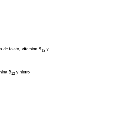
 de folato, vitamina B
y
12
mina B
y hierro
12