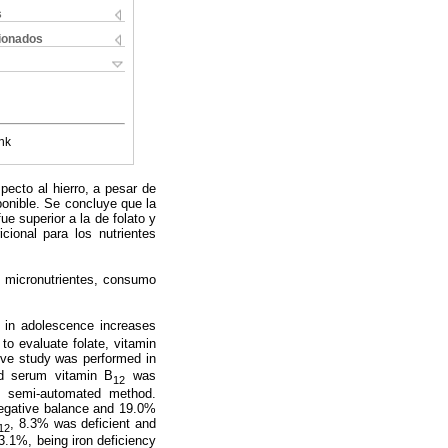
s
cionados
nk
specto al hierro, a pesar de
onible. Se concluye que la
ue superior a la de folato y
ional para los nutrientes
 de micronutrientes, consumo
 in adolescence increases
to evaluate folate, vitamin
tive study was performed in
nd serum vitamin B
was
12
y semi-automated method.
 negative balance and 19.0%
, 8.3% was deficient and
12
3.1%, being iron deficiency