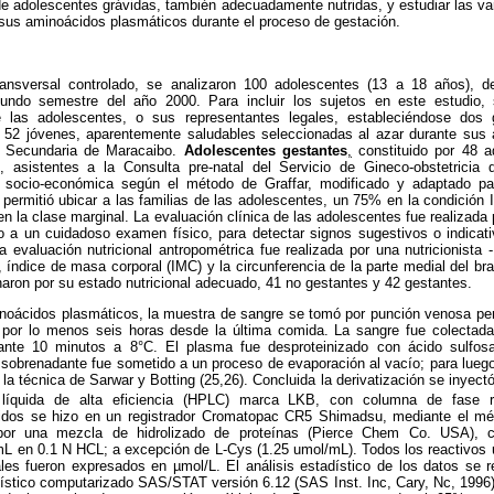
e adolescentes grávidas, también adecuadamente nutridas, y estudiar las var
 sus aminoácidos plasmáticos durante el proceso de gestación.
ransversal controlado, se analizaron 100 adolescentes (13 a 18 años), 
undo semestre del año 2000. Para incluir los sujetos en este estudio,
e las adolescentes, o sus representantes legales, estableciéndose dos
 52 jóvenes, aparentemente saludables seleccionadas al azar durante sus 
 Secundaria de Maracaibo.
Adolescentes gestantes
,
constituido por 48 
, asistentes a la Consulta pre-natal del Servicio de Gineco-obstetricia 
n socio-económica según el método de Graffar, modificado y adaptado p
permitió ubicar a las familias de las adolescentes, un 75% en la condición 
 en la clase marginal. La evaluación clínica de las adolescentes fue realizada
 a un cuidadoso examen físico, para detectar signos sugestivos o indicativ
La evaluación nutricional antropométrica fue realizada por una nutricionista -
a, índice de masa corporal (IMC) y la circunferencia de la parte medial del br
aron por su estado nutricional adecuado, 41 no gestantes y 42 gestantes.
inoácidos plasmáticos, la muestra de sangre se tomó por punción venosa per
 por lo menos seis horas desde la última comida. La sangre fue colectad
ante 10 minutos a 8°C. El plasma fue desproteinizado con ácido sulfosal
 sobrenadante fue sometido a un proceso de evaporación al vacío; para luego 
 la técnica de Sarwar y Botting (25,26). Concluida la derivatización se inyec
a líquida de alta eficiencia (HPLC) marca LKB, con columna de fase
cidos se hizo en un registrador Cromatopac CR5 Shimadsu, mediante el mét
 por una mezcla de hidrolizado de proteínas (Pierce Chem Co. USA), 
L en 0.1 N HCL; a excepción de L-Cys (1.25 umol/mL). Todos los reactivos ut
les fueron expresados en µmol/L. El análisis estadístico de los datos se r
dístico computarizado SAS/STAT versión 6.12 (SAS Inst. Inc, Cary, Nc, 1996)