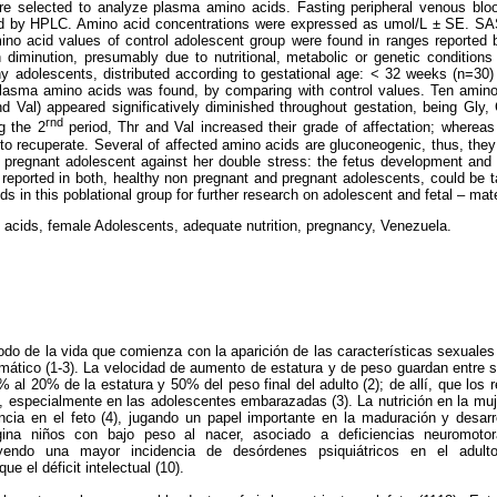
ere selected to analyze plasma amino acids. Fasting peripheral venous b
d by HPLC. Amino acid concentrations were expressed as umol/L ± SE. 
Amino acid values of control adolescent group were found in ranges reported b
n diminution, presumably due to nutritional, metabolic or genetic conditions 
thy adolescents, distributed according to gestational age: < 32 weeks (n=30
 plasma amino acids was found, by comparing with control values. Ten amino 
d Val) appeared significatively diminished throughout gestation, being Gly
rnd
g the 2
period, Thr and Val increased their grade of affectation; where
to recuperate. Several of affected amino acids are gluconeogenic, thus, they 
e pregnant adolescent against her double stress: the fetus development an
eported in both, healthy non pregnant and pregnant adolescents, could be ta
ds in this poblational group for further research on adolescent and fetal – mate
acids, female Adolescents, adequate nutrition, pregnancy, Venezuela.
odo de la vida que comienza con la aparición de las características sexuale
mático (1-3). La velocidad de aumento de estatura y de peso guardan entre si
 al 20% de la estatura y 50% del peso final del adulto (2); de allí, que los 
o, especialmente en las adolescentes embarazadas
(3). La nutrición en la m
ncia en el feto (4), jugando un papel importante en la maduración y desarr
rigina niños con bajo peso al nacer, asociado a deficiencias neuromot
uyendo una mayor incidencia de desórdenes psiquiátricos en el adulto
 el déficit intelectual (10).