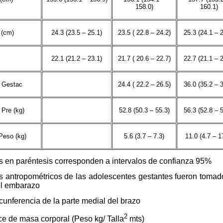
158.0)
160.1)
(cm)
24.3 (23.5 – 25.1)
23.5 ( 22.8 – 24.2)
25.3 (24.1 – 2
22.1 (21.2 – 23.1)
21.7 ( 20.6 – 22.7)
22.7 (21.1 – 2
 Gestac
24.4 ( 22.2 – 26.5)
36.0 (35.2 – 3
Pre (kg)
52.8 (50.3 – 55.3)
56.3 (52.8 – 5
Peso (kg)
5.6 (3.7 – 7.3)
11.0 (4.7 – 1
s en paréntesis corresponden a intervalos de confianza 95%
s antropométricos de las adolescentes gestantes fueron tomado
del embarazo
unferencia de la parte medial del brazo
2
ce de masa corporal (Peso kg/ Talla
mts)