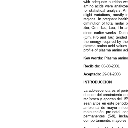
with adequate nutrition w
amino acids were analyze
for statistical analysis. 
slight variations, mostly i
regions. In pregnant heal
diminution of total molar
Ser, Orn, Tau, Leu, Thr an
since earlier weeks. Durin
(Orn, Pro and Tau) tended 
the energy required by th
plasma amino acid values r
profile of plasma amino aci
Key words
: Plasma amino 
Recibido:
06-08-2001
Aceptado:
29-01-2003
INTRODUCCION
La adolescencia es el perí
el cese del crecimiento so
recíproca y aportan del 15%
sean altos en este períod
ambiental de mayor influe
malnutrición pre-natal o
permanentes (5-9), incl
comportamiento, mayores que