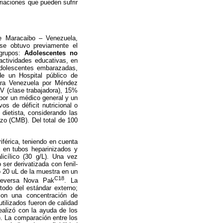
iaciones que pueden sufrir
de Maracaibo – Venezuela,
 se obtuvo previamente el
 grupos:
Adolescentes no
actividades educativas, en
adolescentes embarazadas,
de un Hospital público de
ara Venezuela por Méndez
IV (clase trabajadora), 15%
 por un médico general y un
os de déficit nutricional o
 dietista, considerando las
azo (CMB). Del total de 100
iférica, teniendo en cuenta
a en tubos heparinizados y
icílico (30 g/L). Una vez
ser derivatizada con fenil-
tó 20 uL de la muestra en un
C18
 reversa Nova Pak
. La
odo del estándar externo;
con una concentración de
ilizados fueron de calidad
ealizó con la ayuda de los
. La comparación entre los