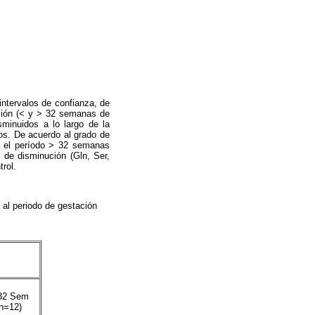
ntervalos de confianza, de
ación (< y > 32 semanas de
sminuidos a lo largo de la
os. De acuerdo al grado de
En el período > 32 semanas
 de disminución (Gln, Ser,
rol.
 al periodo de gestación
32 Sem
(n=12)