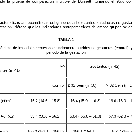
ndo la prueba de comparación múltiple de Dunnett, tomando el 95% com
acterísticas antropométricas del grupo de adolescentes saludables no gestan
stación. Nótese que los indicadores antropométricos de ambos grupos se en
TABLA 1
étricas de las adolescentes adecuadamente nutridas no gestantes (control), 
periodo de la gestación
No
Gestantes (n=42)
ntes (n=41)
Control
£
32 Sem (n=30)
> 32 Sem (n=1
 (años)
15.2 (14.6 – 15.8)
16.4 (15.9 – 16.8)
16.6 (16.0 – 1
Act (kg)
53.4 (50.6 – 56.2)
58.4 ( 55.8 – 61.0)
67.3 (62.3 – 7
 (cm)
155.0 (153.1 – 156.9)
156.1 (154.1 –
157.7 (155.