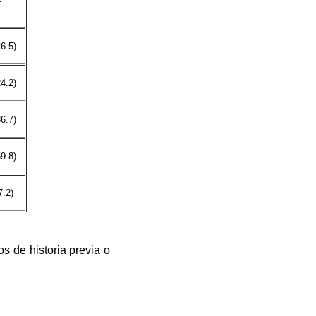
6.5)
4.2)
6.7)
9.8)
7.2)
s de historia previa o