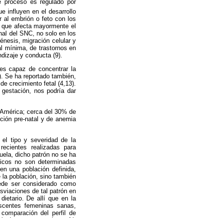
ste proceso es regulado por
 influyen en el desarrollo
r al embrión o feto con los
ón que afecta mayormente el
nal del SNC, no solo en los
énesis, migración celular y
al mínima, de trastornos en
dizaje y conducta (9).
 es capaz de concentrar la
). Se ha reportado también,
e crecimiento fetal (4,13).
a gestación, nos podría dar
 América; cerca del 30% de
ción pre-natal y de anemia
 el tipo y severidad de la
 recientes realizadas para
ela, dicho patrón no se ha
ticos no son determinadas
en una población definida,
e la población, sino también
uede ser considerado como
sviaciones de tal patrón en
ietario. De allí que en la
escentes femeninas sanas,
comparación del perfil de