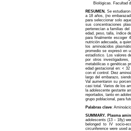
Biológicas. Facultad 
RESUMEN.
Se estudiaron 
a 18 años, (no embarazad
para seleccionar solo aque
sus concentraciones pla
pertenecían a familias del
edad, peso, talla, índice d
para finalmente escoger 4
nutrición adecuada, a quien
los aminoácidos plasmáti
promedio se expresó en u
estadístico. Los valores 
por otros investigadores,
metabólicas o genéticas pr
edad gestacional en: < 32
con el control. Diez aminoá
largo del embarazo, siend
Val aumentaron su porcent
casi total. Varios de los 
la adolescente gestante an
reportados, tanto en adole
grupo poblacional, para fut
Palabras clave
: Aminoáci
SUMMARY. Plasma amino a
adolescents (13 – 18y) wer
belonged to IV socio-ec
circunference were used as