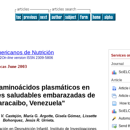
ericanos de Nutrición
Services 
2
On-line version
ISSN
2309-5806
Journal
cas June 2003
SciELO
Article
e aminoácidos plasmáticos en
Article
es saludables embarazadas de
Article
racaibo, Venezuela"
How to 
SciELO
V. Castejón, María G. Argotte, Gisela Gómez, Lissette
Automat
Bohorquez, Jesús R. Urrieta.
Send th
ación en Desnutrición Infantil. Instituto de Investigaciones