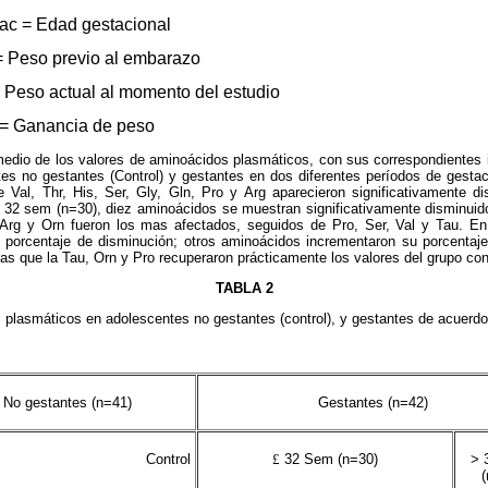
ac = Edad gestacional
= Peso previo al embarazo
 Peso actual al momento del estudio
= Ganancia de peso
edio de los valores de aminoácidos plasmáticos, con sus correspondientes i
tes no gestantes (Control) y gestantes en dos diferentes períodos de gest
e Val, Thr, His, Ser, Gly, Gln, Pro y Arg aparecieron significativamente di
< 32 sem (n=30), diez aminoácidos se muestran significativamente disminuid
n, Arg y Orn fueron los mas afectados, seguidos de Pro, Ser, Val y Tau. 
 porcentaje de disminución; otros aminoácidos incrementaron su porcentaje
ras que la Tau, Orn y Pro recuperaron prácticamente los valores del grupo cont
TABLA 2
plasmáticos en adolescentes no gestantes (control), y gestantes de acuerdo
No gestantes (n=41)
Gestantes (n=42)
Control
£
32 Sem (n=30)
> 