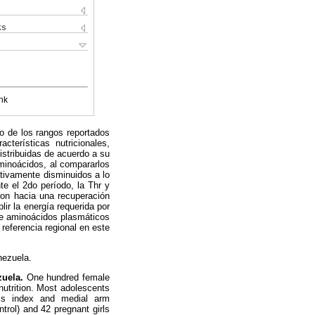
ks
nk
o de los rangos reportados
cterísticas nutricionales,
istribuidas de acuerdo a su
minoácidos, al compararlos
cativamente disminuidos a lo
e el 2do período, la Thr y
ron hacia una recuperación
ir la energía requerida por
 de aminoácidos plasmáticos
referencia regional en este
nezuela.
zuela.
One hundred female
nutrition. Most adolescents
ass index and medial arm
trol) and 42 pregnant girls