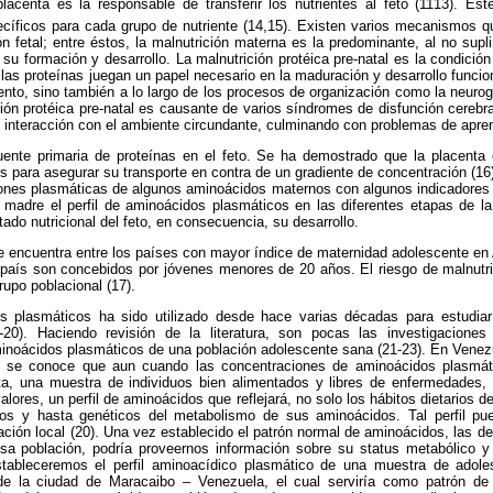
placenta es la responsable de transferir los nutrientes al feto (1113). E
ficos para cada grupo de nutriente (14,15). Existen varios mecanismos que
n fetal; entre éstos, la malnutrición materna es la predominante, al no supli
a su formación y desarrollo. La malnutrición protéica pre-natal es la condici
e las proteínas juegan un papel necesario en la maduración y desarrollo funcio
ento, sino también a lo largo de los procesos de organización como la neurog
ción protéica pre-natal es causante de varios síndromes de disfunción cerebr
 interacción con el ambiente circundante, culminando con problemas de apren
ente primaria de proteínas en el feto. Se ha demostrado que la placenta
 para asegurar su transporte en contra de un gradiente de concentración (16
ones plasmáticas de algunos aminoácidos maternos con algunos indicadores d
a madre el perfil de aminoácidos plasmáticos en las diferentes etapas de l
tado nutricional del feto, en consecuencia, su desarrollo.
se encuentra entre los países con mayor índice de maternidad adolescente en
 país son concebidos por jóvenes menores de 20 años. El riesgo de malnutri
upo poblacional (17).
s plasmáticos ha sido utilizado desde hace varias décadas para estudiar
8-20). Haciendo revisión de la literatura, son pocas las investigaciones
minoácidos plasmáticos de una población adolescente sana (21-23). En Venezu
, se conoce que aun cuando las concentraciones de aminoácidos plasmá
ta, una muestra de individuos bien alimentados y libres de enfermedades, 
alores, un perfil de aminoácidos que reflejará, no solo los hábitos dietarios d
os y hasta genéticos del metabolismo de sus aminoácidos. Tal perfil p
ación local (20). Una vez establecido el patrón normal de aminoácidos, las de
sa población, podría proveernos información sobre su status metabólico y d
estableceremos el perfil aminoacídico plasmático de una muestra de adol
e la ciudad de Maracaibo – Venezuela, el cual serviría como patrón de 