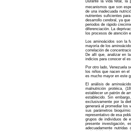
Durante la vida fetal, la 
mecanismos que son especí
de una inadecuada nutrició
nutrientes suficientes par
desarrollo cerebral, ya qu
periodos de rápido crecimi
diferenciación. La depriva
los procesos de atención e
Los aminoácidos son la fu
mayoría de los aminoácidos
correlación de concentraci
De allí que, analizar en l
indicios para conocer el es
Por otro lado, Venezuela 
los niños que nacen en el
es mucho mayor en este gr
El análisis de aminoácido
malnutrición protéica, (1
establecer un patrón de a
establecido. Sin embargo
exclusivamente por la die
generará al promediar los v
sus parámetros bioquímic
representativo de esa pobl
grupos de individuos de e
presente investigación, 
adecuadamente nutridas d