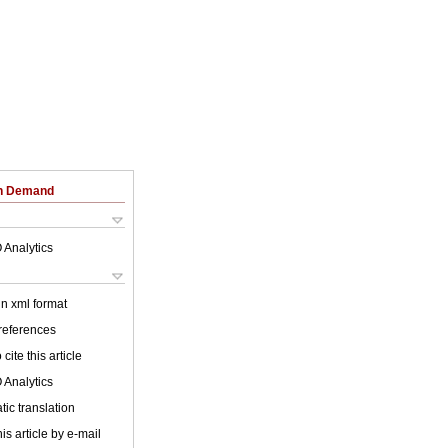
on Demand
 Analytics
 in xml format
 references
cite this article
 Analytics
ic translation
is article by e-mail