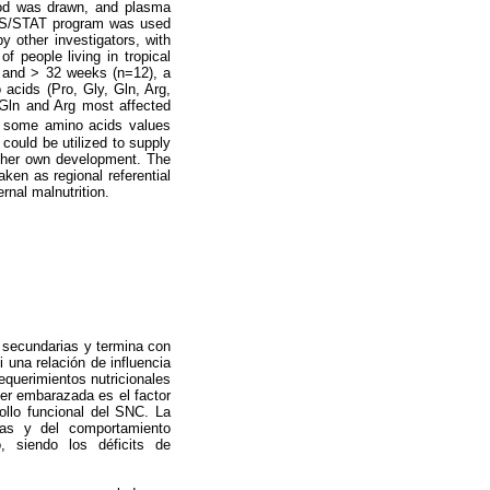
lood was drawn, and plasma
SAS/STAT program was used
y other investigators, with
of people living in tropical
) and > 32 weeks (n=12), a
acids (Pro, Gly, Gln, Arg,
, Gln and Arg most affected
as some amino acids values
could be utilized to supply
d her own development. The
ken as regional referential
rnal malnutrition.
s secundarias y termina con
 una relación de influencia
requerimientos nutricionales
ujer embarazada es el factor
ollo funcional del SNC. La
oras y del comportamiento
, siendo los déficits de