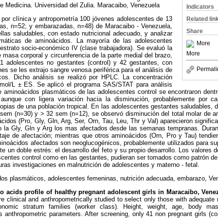
de Medicina. Universidad del Zulia. Maracaibo, Venezuela
Indicators
por clínica y antropometría 100 jóvenes adolescentes de 13
Related lin
as, n=52; y embarazadas, n=48) de Maracaibo - Venezuela,
Share
llas saludables, con estado nutricional adecuado, y analizar
smáticas de aminoácidos. La mayoría de las adolescentes
More
 estrato socio-económico IV (clase trabajadora). Se evaluó la
More
e masa corporal y circunferencia de la parte medial del brazo,
1 adolescentes no gestantes (control) y 42 gestantes, con
Permali
es se les extrajo sangre venosa periférica para el análisis de
cos. Dicho análisis se realizó por HPLC. La concentración
mol/L ± ES. Se aplicó el programa SAS/STAT para análisis
de aminoácidos plasmáticos de las adolescentes control se encontraron dentr
 aunque con ligera variación hacia la disminución, probablemente por cara
opias de una población tropical. En las adolescentes gestantes saludables, d
 sem (n=30) y > 32 sem (n=12), se observó disminución del total molar de a
cidos (Pro, Gly, Gln, Arg, Ser, Orn, Tau, Leu, Thr y Val) aparecieron signifi
o la Gly, Gln y Arg los mas afectados desde las semanas tempranas. Durant
aje de afectación; mientras que otros aminoácidos (Orn, Pro y Tau) tendie
aminoácidos afectados son neoglucogénicos, probablemente utilizados para supl
te un doble estrés: el desarrollo del feto y su propio desarrollo. Los valores
scentes control como en las gestantes, pudieran ser tomados como patrón de 
uras investigaciones en malnutrición de adolescentes y materno - fetal.
dos plasmáticos, adolescentes femeninas, nutrición adecuada, embarazo, Ve
cids profile of healthy pregnant adolescent girls in Maracaibo, Vene
e clinical and anthropometrically studied to select only those with adequate 
onomic stratum families (worker class). Height, weight, age, body m
 anthropometric parameters. After screening, only 41 non pregnant girls (con