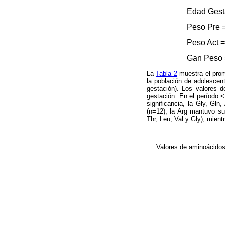
Edad Gest
Peso Pre 
Peso Act =
Gan Peso 
La
Tabla 2
muestra el prom
la población de adolescen
gestación). Los valores d
gestación. En el período 
significancia, la Gly, Gl
(n=12), la Arg mantuvo su
Thr, Leu, Val y Gly), mient
Valores de aminoácidos 