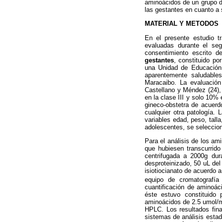
aminoácidos de un grupo d
las gestantes en cuanto a
MATERIAL Y METODOS
En el presente estudio t
evaluadas durante el seg
consentimiento escrito d
gestantes
,
constituido por
una Unidad de Educación
aparentemente saludables
Maracaibo. La evaluació
Castellano y Méndez (24), 
en la clase III y solo 10%
gineco-obstetra de acuerdo
cualquier otra patología. 
variables edad, peso, tall
adolescentes, se seleccion
Para el análisis de los am
que hubiesen transcurrido
centrifugada a 2000g dur
desproteinizado, 50 uL del
isiotiocianato de acuerdo a
equipo de cromatografí
cuantificación de aminoá
éste estuvo constituido
aminoácidos de 2.5 umol/m
HPLC. Los resultados fina
sistemas de análisis esta