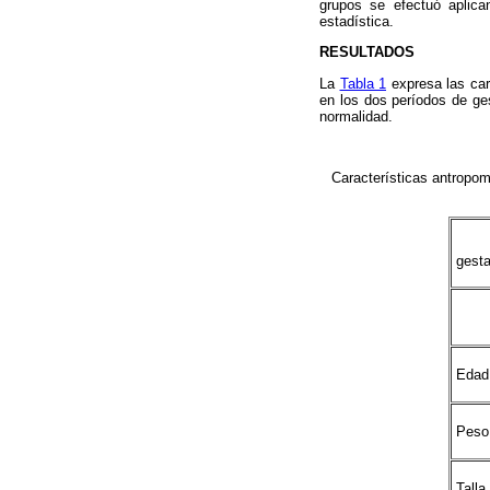
grupos se efectuó aplica
estadística.
RESULTADOS
La
Tabla 1
expresa las car
en los dos períodos de ge
normalidad.
Características antropom
gesta
Edad
Peso 
Talla